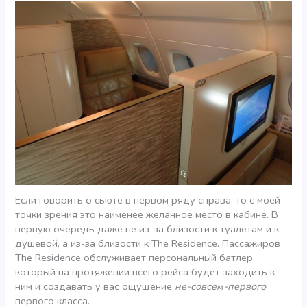
Если говорить о сьюте в первом ряду справа, то с моей
точки зрения это наименее желанное место в кабине. В
первую очередь даже не из-за близости к туалетам и к
душевой, а из-за близости к The Residence. Пассажиров
The Residence обслуживает персональный батлер,
который на протяжении всего рейса будет заходить к
ним и создавать у вас ощущение
не-совсем-первого
первого класса.