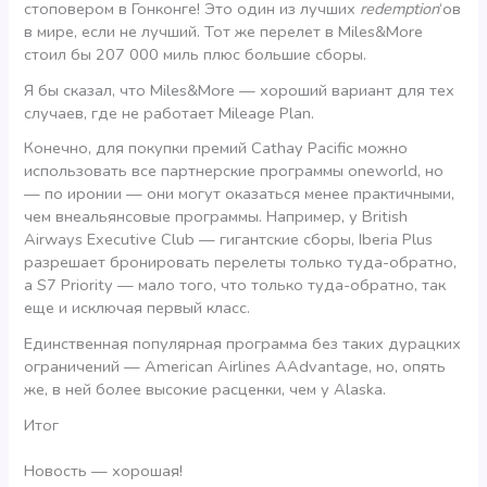
стоповером в Гонконге! Это один из лучших
redemption
‘ов
в мире, если не лучший. Тот же перелет в Miles&More
стоил бы 207 000 миль плюс большие сборы.
Я бы сказал, что Miles&More — хороший вариант для тех
случаев, где не работает Mileage Plan.
Конечно, для покупки премий Cathay Pacific можно
использовать все партнерские программы oneworld, но
— по иронии — они могут оказаться менее практичными,
чем внеальянсовые программы. Например, у British
Airways Executive Club — гигантские сборы, Iberia Plus
разрешает бронировать перелеты только туда-обратно,
а S7 Priority — мало того, что только туда-обратно, так
еще и исключая первый класс.
Единственная популярная программа без таких дурацких
ограничений — American Airlines AAdvantage, но, опять
же, в ней более высокие расценки, чем у Alaska.
Итог
Новость — хорошая!