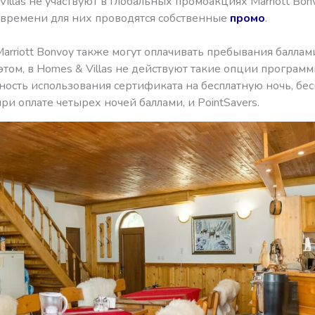
illas не участвуют в глобальных промоакциях Marriott Bonv
 времени для них проводятся собственные
промо
.
arriott Bonvoy также могут оплачивать пребывания баллам
 этом, в Homes & Villas не действуют такие опции програм
ость использования сертификата на бесплатную ночь, бес
при оплате четырех ночей баллами, и PointSavers.