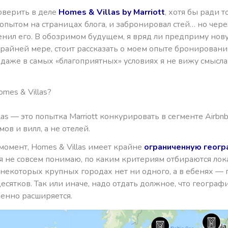
оверить в деле
Homes & Villas by Marriott
, хотя бы ради т
опытом на страницах блога, и забронировал стей… но чере
енил его. В обозримом будущем, я вряд ли предприму нов
 крайней мере, стоит рассказать о моем опыте бронирования
 даже в самых «благоприятных» условиях я не вижу смысл
omes & Villas?
las — это попытка Marriott конкурировать в сегменте Airbnb,
мов и вилл, а не отелей.
момент, Homes & Villas имеет крайне
ограниченную геог
 я не совсем понимаю, по каким критериям отбираются ло
 некоторых крупных городах нет ни одного, а в ебенях — 
есятков. Так или иначе, надо отдать должное, что геогра
епенно расширяется.