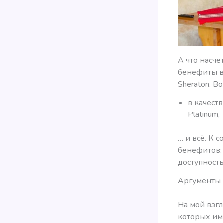
А что насче
бенефиты в
Sheraton. В
в качест
Platinum,
… и всё. К 
бенефитов: 
доступность 
Аргументы в
На мой взгл
которых име