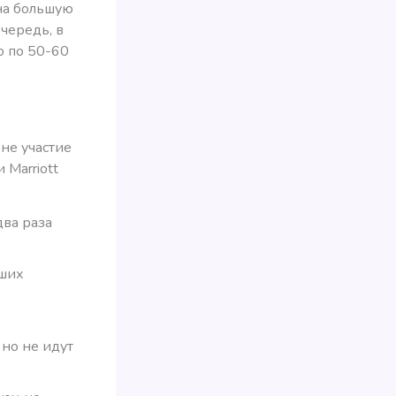
 на большую
чередь, в
о по 50-60
 не участие
 Marriott
два раза
сших
 но не идут