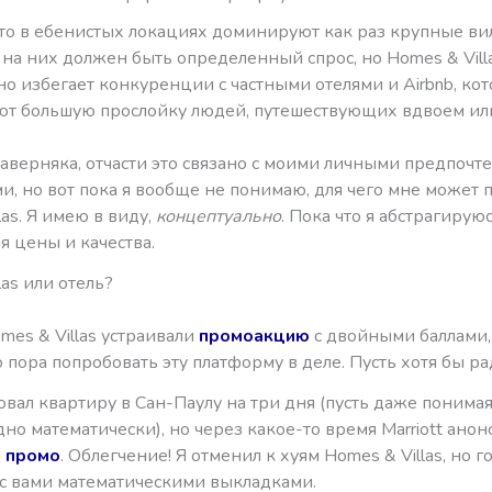
что в ебенистых локациях доминируют как раз крупные ви
 на них должен быть определенный спрос, но Homes & Vill
о избегает конкуренции с частными отелями и Airbnb, ко
т большую прослойку людей, путешествующих вдвоем или
аверняка, отчасти это связано с моими личными предпочт
и, но вот пока я вообще не понимаю, для чего мне может 
las. Я имею в виду,
концептуально
. Пока что я абстрагируюс
я цены и качества.
las или отель?
es & Villas устраивали
промоакцию
с двойными баллами,
о пора попробовать эту платформу в деле. Пусть хотя бы ра
вал квартиру в Сан-Паулу на три дня (пусть даже понимая,
но математически), но через какое-то время Marriott ано
е промо
. Облегчение! Я отменил к хуям Homes & Villas, но г
 с вами математическими выкладками.