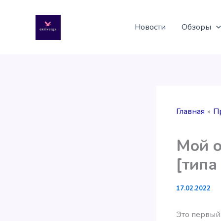
Перейти
к
Новости
Обзоры
содержимому
Главная
П
Мой о
[типа
17.02.2022
Это первый