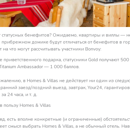
т статусных бенефитов? Ожидаемо, квартиры и виллы — не
 прибрежном домике будут отличаться от бенефитов в го
от на что могут рассчитывать участники Bonvoy:
ве приветственного подарка, статусники Gold получают 500 
 Titanium Ambassador — 1 000 баллов.
сожалению, в Homes & Villas не действует ни один из след
ранний заезд/поздний выезд, завтрак, Your24, гарантиро
за 24 часа, и т. д.
 пользу Homes & Villas
яд, есть вполне конкретные (и ограниченные) обстоятельс
ет смысл выбрать Homes & Villas, а не обычный отель. На