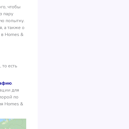
ого, чтобы
з пару
ую попытку.
, а также о
а в Homes &
 то есть
рафию
.
кации для
порой по
фия Homes &