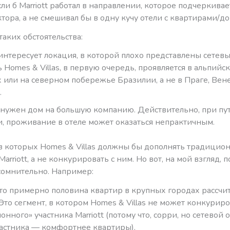
сли б Marriott работал в направлении, которое подчеркивае
ктора, а не смешивал бы в одну кучу отели с квартирами/д
таких обстоятельства:
 интересует локация, в которой плохо представлены сетевы
 Homes & Villas, в первую очередь, проявляется в альпийс
 или на северном побережье Бразилии, а не в Праге, Вен
.
 нужен дом на большую компанию. Действительно, при пу
, проживание в отеле может оказаться непрактичным.
 в которых Homes & Villas должны бы дополнять традицио
arriott, а не конкурировать с ним. Но вот, на мой взгляд, п
сомнительно. Например:
что примерно половина квартир в крупных городах рассчи
 Это сегмент, в котором Homes & Villas не может конкуриро
нного» участника Marriott (потому что, сорри, но сетевой 
частника — комфортнее квартиры).