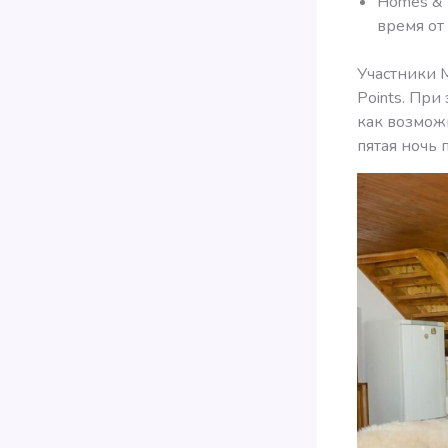
Homes & V
время от
Участники M
Points. При
как возможн
пятая ночь 