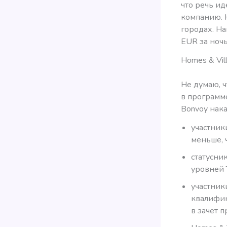
что речь ид
компанию. 
городах. Н
EUR за ночь
Homes & Vill
Не думаю, ч
в программе
Bonvoy нак
участник
меньше, ч
статусни
уровней 
участник
квалифик
в зачет п