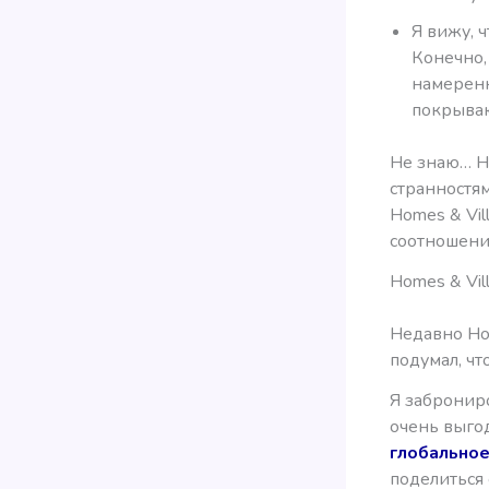
Я вижу, 
Конечно,
намеренн
покрываю
Не знаю… Н
странностям
Homes & Vil
соотношени
Homes & Vil
Недавно Hom
подумал, чт
Я заброниро
очень выгод
глобально
поделиться