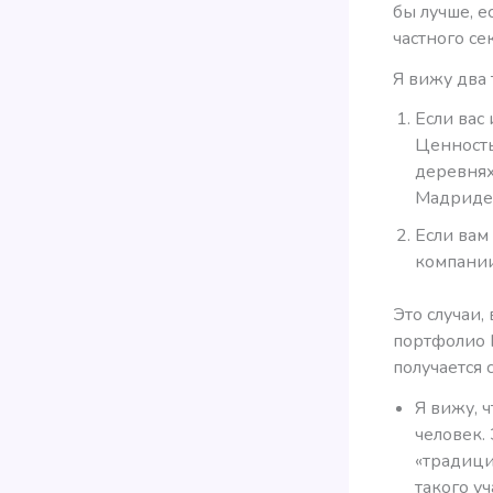
бы лучше, е
частного се
Я вижу два 
Если вас
Ценность
деревнях
Мадриде
Если вам
компании
Это случаи,
портфолио M
получается 
Я вижу, 
человек.
«традицио
такого у