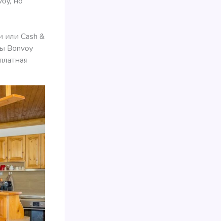
oy, но
и или Cash &
мы Bonvoy
платная