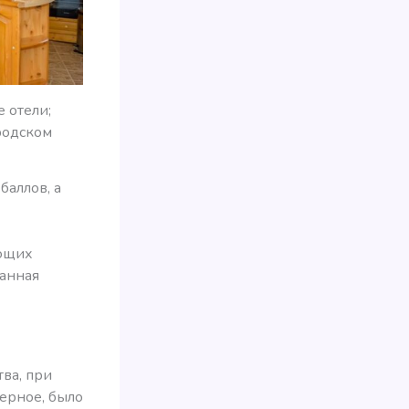
 отели;
родском
баллов, а
ующих
ванная
тва, при
верное, было