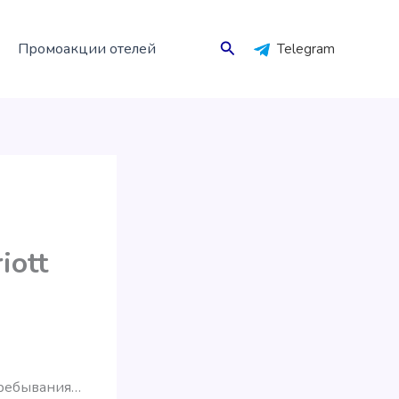
Поиск
Промоакции отелей
Telegram
iott
пребывания…