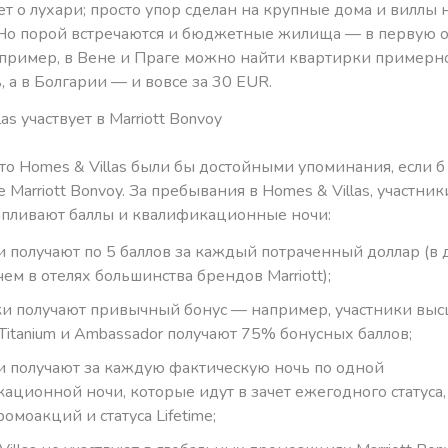
ет о лухари; просто упор сделан на крупные дома и виллы
Но порой встречаются и бюджетные жилища — в первую о
апример, в Вене и Праге можно найти квартирки примерн
, а в Болгарии — и вовсе за 30 EUR.
as участвует в Marriott Bonvoy
то Homes & Villas были бы достойными упоминания, если б
 Marriott Bonvoy. За пребывания в Homes & Villas, участники
апливают баллы и квалификационные ночи:
и получают по 5 баллов за каждый потраченный доллар (в 
ем в отелях большинства брендов Marriott);
ки получают привычный бонус — например, участники вы
Titanium и Ambassador получают 75% бонусных баллов;
и получают за каждую фактическую ночь по одной
ационной ночи, которые идут в зачет ежегодного статуса,
ромоакций и статуса Lifetime;