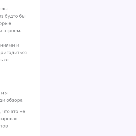
ллы.
as будто бы
торые
 втроем.
ениями и
пригодиться
ь от
 и я
ди обзора.
 что это не
нсировал
отов