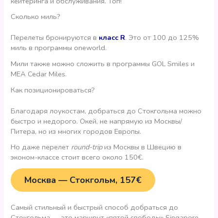
кейтеринга и обслуживания. Топ!
Сколько миль?
Перелеты бронируются в
класс R
. Это от 100 до 125%
миль в программы oneworld.
Мили также можно сложить в программы GOL Smiles и
MEA Cedar Miles.
Как позиционироваться?
Благодаря лоукостам, добраться до Стокгольма можно
быстро и недорого. Окей, не напрямую из Москвы/
Питера, но из многих городов Европы.
Но даже перелет
round-trip
из Москвы в Швецию в
эконом-классе стоит всего около 150€.
Москва — Стокгольм, 157€
Самый стильный и быстрый способ добраться до
Стокгольма — это маршрут «пятой свободы» Singapore