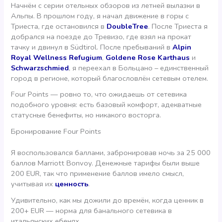
Начнём с серии отельных обзоров из летней вылазки в
Альпы. В прошлом году, я начал движение в горы c
Триеста, где остановился в
DoubleTree
. После Триеста я
добрался на поезде до Тревизо, где взял на прокат
тачку и двинул в Südtirol. После пребываний в
Alpin
Royal Wellness Refugium
,
Goldene Rose Karthaus
и
Schwarzschmied
, я переехал в Больцано – единственный
город в регионе, который благословлён сетевым отелем.
Four Points — ровно то, что ожидаешь от сетевика
подобного уровня: есть базовый комфорт, адекватные
статусные бенефиты, но никакого восторга.
Бронирование Four Points
Я воспользовался баллами, забронировав ночь за 25 000
баллов Marriott Bonvoy. Денежные тарифы были выше
200 EUR, так что применение баллов имело смысл,
учитывая их
ценность
.
Удивительно, как мы дожили до времён, когда ценник в
200+ EUR — норма для банального сетевика в
итальянских ебенях.