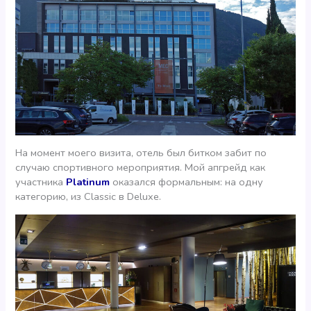
На момент моего визита, отель был битком забит по
случаю спортивного мероприятия. Мой апгрейд как
участника
Platinum
оказался формальным: на одну
категорию, из Classic в Deluxe.