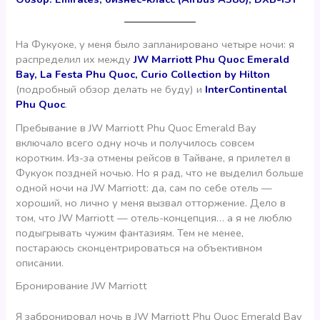
На Фукуоке, у меня было запланировано четыре ночи: я
распределил их между
JW Marriott Phu Quoc Emerald
Bay,
La Festa Phu Quoc, Curio Collection by Hilton
(подробный обзор делать не буду) и
InterContinental
Phu Quoc
.
Пребывание в JW Marriott Phu Quoc Emerald Bay
включало всего одну ночь и получилось совсем
коротким. Из-за отмены рейсов в Тайване, я прилетел в
Фукуок поздней ночью. Но я рад, что не выделил больше
одной ночи на JW Marriott: да, сам по себе отель —
хороший, но лично у меня вызвал отторжение. Дело в
том, что JW Marriott — отель-концепция… а я не люблю
подыгрывать чужим фантазиям. Тем не менее,
постараюсь сконцентрироваться на объективном
описании.
Бронирование JW Marriott
Я забронировал ночь в JW Marriott Phu Quoc Emerald Bay