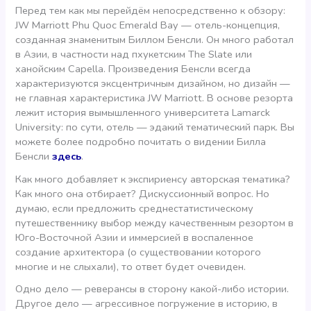
Перед тем как мы перейдём непосредственно к обзору:
JW Marriott Phu Quoc Emerald Bay — отель-концепция,
созданная знаменитым Биллом Бенсли. Он много работал
в Азии, в частности над пхукетским The Slate или
ханойским Capella. Произведения Бенсли всегда
характеризуются эксцентричным дизайном, но дизайн —
не главная характеристика JW Marriott. В основе резорта
лежит история вымышленного университета Lamarck
University: по сути, отель — эдакий тематический парк. Вы
можете более подробно почитать о видении Билла
Бенсли
здесь
.
Как много добавляет к экспириенсу авторская тематика?
Как много она отбирает? Дискуссионный вопрос. Но
думаю, если предложить среднестатистическому
путешественнику выбор между качественным резортом в
Юго-Восточной Азии и иммерсией в воспаленное
создание архитектора (о существовании которого
многие и не слыхали), то ответ будет очевиден.
Одно дело — реверансы в сторону какой-либо истории.
Другое дело — агрессивное погружение в историю, в