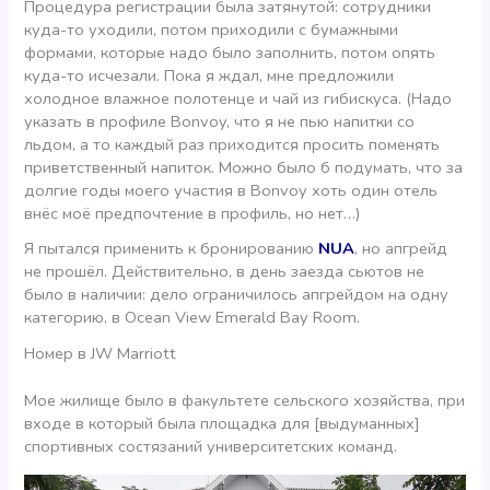
Процедура регистрации была затянутой: сотрудники
куда-то уходили, потом приходили с бумажными
формами, которые надо было заполнить, потом опять
куда-то исчезали. Пока я ждал, мне предложили
холодное влажное полотенце и чай из гибискуса. (Надо
указать в профиле Bonvoy, что я не пью напитки со
льдом, а то каждый раз приходится просить поменять
приветственный напиток. Можно было б подумать, что за
долгие годы моего участия в Bonvoy хоть один отель
внёс моё предпочтение в профиль, но нет…)
Я пытался применить к бронированию
NUA
, но апгрейд
не прошёл. Действительно, в день заезда сьютов не
было в наличии: дело ограничилось апгрейдом на одну
категорию, в Ocean View Emerald Bay Room.
Номер в JW Marriott
Мое жилище было в факультете сельского хозяйства, при
входе в который была площадка для [выдуманных]
спортивных состязаний университетских команд.