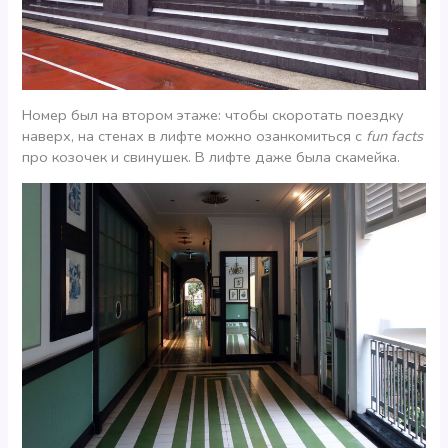
Номер был на втором этаже: чтобы скоротать поездку
наверх, на стенах в лифте можно озанкомиться с
fun facts
про козочек и свинушек. В лифте даже была скамейка.