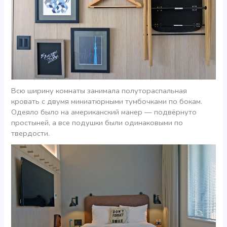
Всю ширину комнаты занимала полутораспальная
кровать с двумя миниатюрными тумбочками по бокам.
Одеяло было на американский манер — подвёрнуто
простыней, а все подушки были одинаковыми по
твердости.