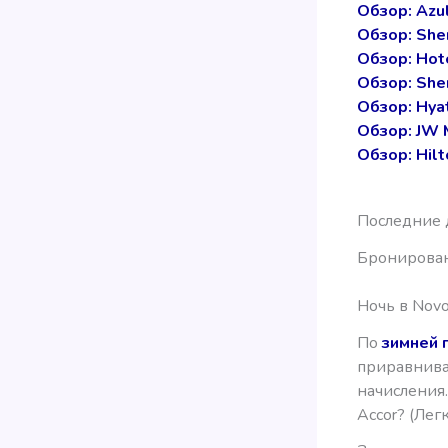
Обзор: Azu
Обзор: She
Обзор: Hot
Обзор: She
Обзор: Hya
Обзор: JW 
Обзор: Hil
Последние д
Бронирован
Ночь в Novo
По
зимней 
приравнива
начисления
Accor? (Легк