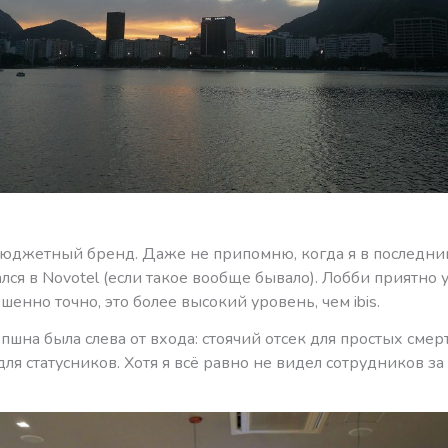
бюджетный бренд. Даже не припомню, когда я в последни
лся в Novotel (если такое вообще бывало). Лобби приятно
шенно точно, это более высокий уровень, чем ibis.
пшна была слева от входа: стоячий отсек для простых смер
ля статусников. Хотя я всё равно не видел сотрудников за