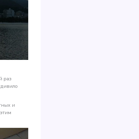
й раз
 удивило
тных и
 этим