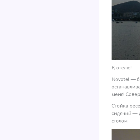
К отелю!
Novotel — 
останавлива
меня! Совер
Стойка ресе
сидячий — д
столом.