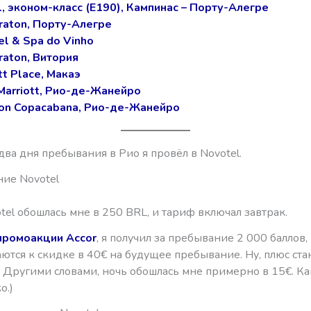
l, эконом-класс (E190), Кампинас – Порту-Алегре
raton, Порту-Алегре
el & Spa do Vinho
raton, Витория
tt Place, Макаэ
Marriott, Рио-де-Жанейро
ton Copacabana, Рио-де-Жанейро
ва дня пребывания в Рио я провёл в Novotel.
ие Novotel
tel обошлась мне в 250 BRL, и тариф включал завтрак.
промоакции Accor
, я получил за пребывание 2 000 баллов,
ются к скидке в 40€ на будущее пребывание. Ну, плюс ст
. Другими словами, ночь обошлась мне примерно в 15€. Ка
о.)