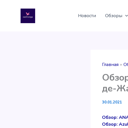
Перейти
к
Новости
Обзоры
содержимому
Главная
О
Обзор
де-Ж
30.01.2021
Обзор: ANA
Обзор: Azu