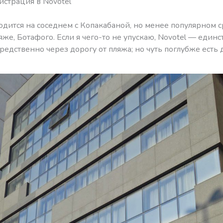
истрация в Novotel
одится на соседнем с Копакабаной, но менее популярном 
яже, Ботафого. Если я чего-то не упускаю, Novotel — един
редственно через дорогу от пляжа; но чуть поглубже ест