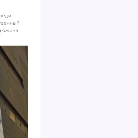
среди
ственный
ь дюжина