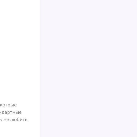
 котрые
андартные
к не любить