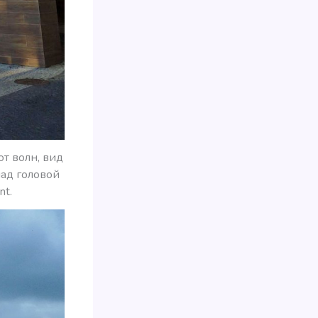
т волн, вид
над головой
nt.