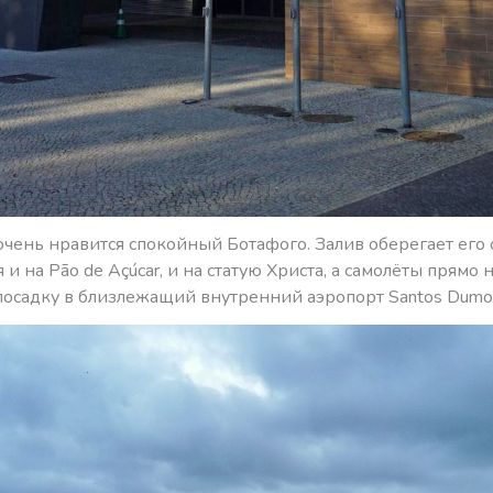
чень нравится спокойный Ботафого. Залив оберегает его о
 и на Pão de Açúcar, и на статую Христа, а самолёты прямо 
 посадку в близлежащий внутренний аэропорт Santos Dumo