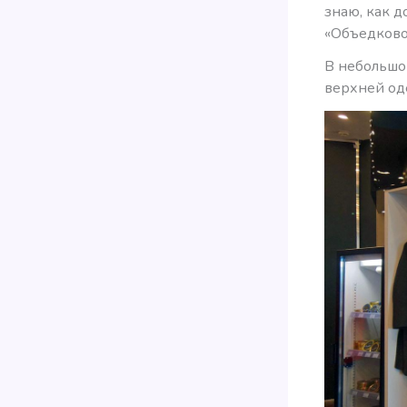
знаю, как д
«Объедково
В небольшо
верхней од