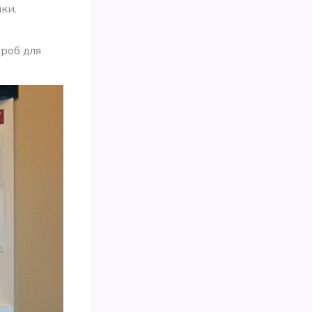
ки.
ероб для