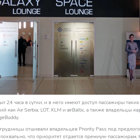
т 24 часа в сутки, и в него имеют доступ пассажиры таких
 как Air Serbia, LOT, KLM и airBaltic, а также владельцы карт
geBuddy.
трудницы отшивали владельцев Priority Pass под предлогом
 похвально, что приоритет отдается премиум-пассажирам. 