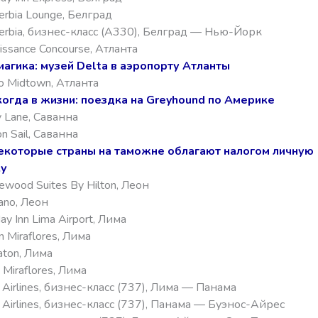
erbia Lounge, Белград
Serbia, бизнес-класс (А330), Белград — Нью-Йорк
issance Concourse, Атланта
иагика: музей Delta в аэропорту Атланты
go Midtown, Атланта
огда в жизни: поездка на Greyhound по Америке
y Lane, Саванна
n Sail, Саванна
екоторые страны на таможне облагают налогом личную
ку
wood Suites By Hilton, Леон
ano, Леон
ay Inn Lima Airport, Лима
n Miraflores, Лима
aton, Лима
 Miraflores, Лима
 Airlines, бизнес-класс (737), Лима — Панама
 Airlines, бизнес-класс (737), Панама — Буэнос-Айрес