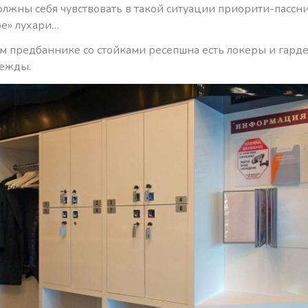
олжны себя чувствовать в такой ситуации приорити-пассни
е» лухари…
м предбаннике со стойками ресепшна есть локеры и гард
ежды.