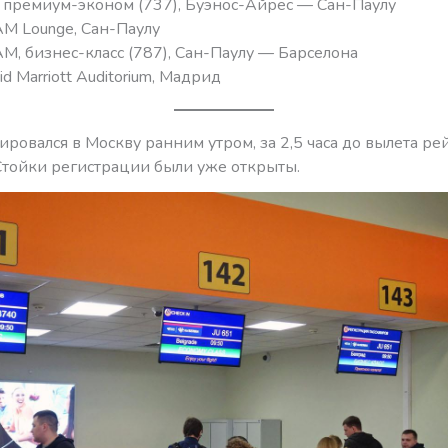
, премиум-эконом (737), Буэнос-Айрес — Сан-Паулу
AM Lounge, Сан-Паулу
M, бизнес-класс (787), Сан-Паулу — Барселона
id Marriott Auditorium, Мадрид
ровался в Москву ранним утром, за 2,5 часа до вылета рейс
 Стойки регистрации были уже открыты.