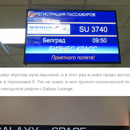
во чёртова куча лаунжей, и в этот раз я имел право восп
e в терминале Е. Уж не знаю, в чем прикол космической те
 находится рядом с Galaxy Lounge.