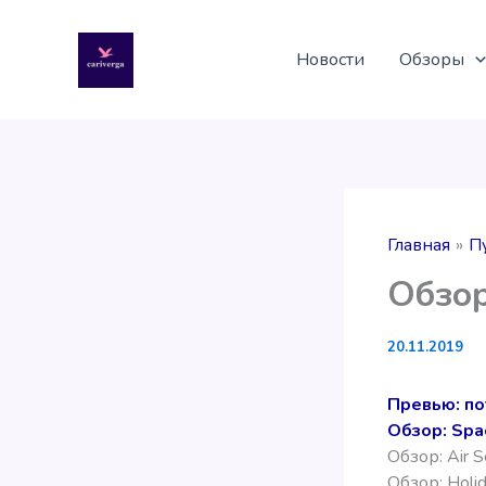
Перейти
к
Новости
Обзоры
содержимому
Главная
П
Обзор
20.11.2019
Превью: по
Обзор: Spa
Обзор: Air 
Обзор: Holid