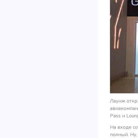
Лаунж откры
авиакомпаний
Pass и Loun
На входе со
полный. Ну,