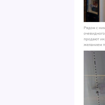
Рядом с ни
очевидного
продают икр
желанием п