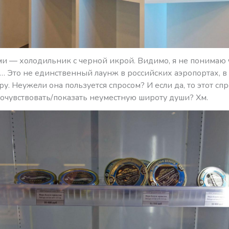
ми — холодильник с черной икрой. Видимо, я не понимаю 
… Это не единственный лаунж в российских аэропортах, в
у. Неужели она пользуется спросом? И если да, то этот сп
очувствовать/показать неуместную широту души? Хм.