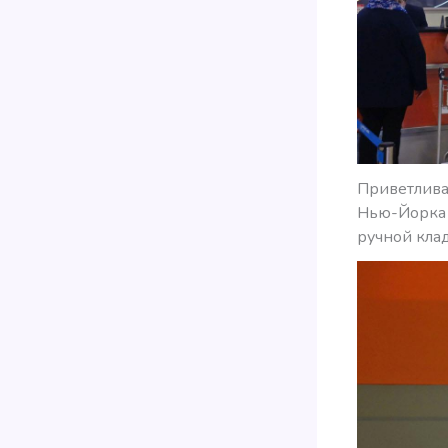
Приветливая
Нью-Йорка н
ручной кла