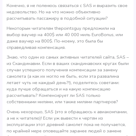
Конечно, я не поленюсь связаться с SAS и выразить свое
недовольство. Но на что можно объективно
рассчитывать пассажиру в подобной ситуации?
Некоторым читателям thepointsguy предложили на
выбор ваучер на 400$ или 40 000 миль EuroBonus, или
даже ваучер на 800$. По-моему, это была бы
справедливая компенсация.
Знаю, что один из самых активных читателей сайта, SAS –
из Скандинавии. Если в ваших скандинавских кругах были
случаи успешного получения компенсации за замену
самолета (а как их могло не быть, если эта развалина
летает чуть не каждый день?!), поделитесь советами:
куда лучше обращаться и на какую компенсацию
рассчитывать? Компенсирует ли SAS только
собственными милями, или также милями партнеров?
Очень нехорошо, SAS (это я обращаюсь к авиакомпании,
а не к читателю)! Если уж вывести к чертям из
эксплуатации этот древний самолет пока не получается,
по крайней мере оповещайте заранее людей о замене