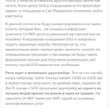
Что ж, у меня не оставалось другого выбора, кроме как
лететь. Колл-центр SAS в Скандинавии в это время был
закрыт, а сотрудники в Сан-Франциско отказались пойти
навстречу.
В данной статье я не буду концентрироваться на самом
полете, который был… не слишком комфортным
(самолету LN-RKP место в ремонтной мастерской или на
помойке). Я недоволен поведением SAS и собираюсь
подать серьезную жалобу. Несмотря на то, что
авиакомпания имеет полное право заменить самолет по
операционным причинам, и пассажиры не будут иметь
формальных причин для получения компенсации, вот
почему случай SAS кажется мне особенным.
Речь идет о вопиющем даунгрейде.
Это не тот случай,
когда, например, Qatar Airways меняет А350 на А330: вы
в любом случае получаете, по крайней мере, сиденья
lie-
flat
. В случае с SAS произошел даунгрейд
из одного из
лучших видов кресел на рынке в один из худших.
На
самолете LN-RKP также нет WiFi, одной из основных
анонсированных услуг.