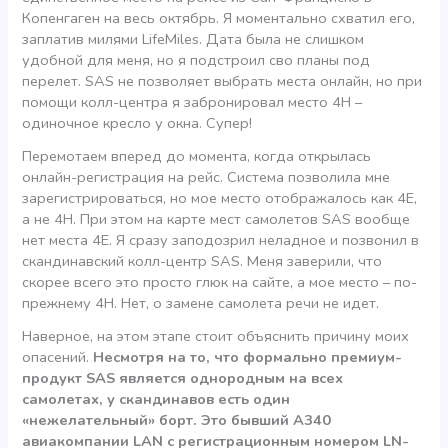
Копенгаген на весь октябрь. Я моментально схватил его,
заплатив милями LifeMiles. Дата была не слишком
удобной для меня, но я подстроил сво планы под
перелет. SAS не позволяет выбрать места онлайн, но при
помощи колл-центра я забронировал место 4H –
одиночное кресло у окна. Супер!
Перемотаем вперед до момента, когда открылась
онлайн-регистрация на рейс. Система позволила мне
зарегистрироваться, но мое место отображалось как 4Е,
а не 4Н. При этом на карте мест самолетов SAS вообще
нет места 4Е. Я сразу заподозрил неладное и позвонил в
скандинавский колл-центр SAS. Меня заверили, что
скорее всего это просто глюк на сайте, а мое место – по-
прежнему 4Н. Нет, о замене самолета речи не идет.
Наверное, на этом этапе стоит объяснить причину моих
опасений.
Несмотря на то, что формально премиум-
продукт SAS является однородным на всех
самолетах, у скандинавов есть один
«нежелательный» борт. Это бывший А340
авиакомпании LAN с регистрационным номером LN-