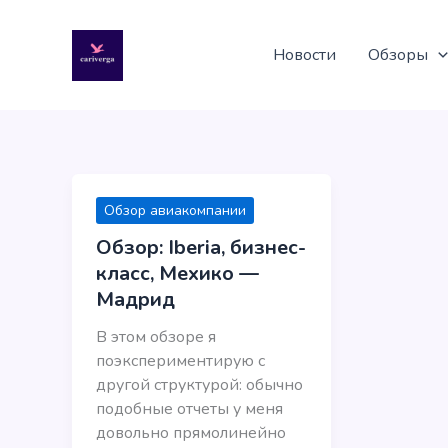
Перейти
к
Новости
Обзоры
содержимому
Обзор авиакомпании
Обзор: Iberia, бизнес-
класс, Мехико —
Мадрид
В этом обзоре я
поэкспериментирую с
другой структурой: обычно
подобные отчеты у меня
довольно прямолинейно