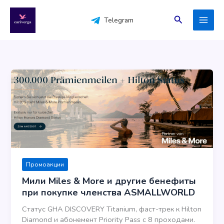
Перейти
к
Поиск
Telegram
содержимому
Промоакции
Мили Miles & More и другие бенефиты
при покупке членства ASMALLWORLD
Статус GHA DISCOVERY Titanium, фаст-трек к Hilton
Diamond и абонемент Priority Pass с 8 проходами.