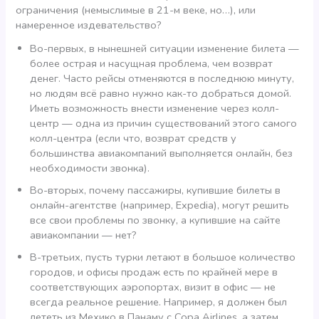
ограничения (немыслимые в 21-м веке, но…), или
намеренное издевательство?
Во-первых, в нынешней ситуации изменение билета —
более острая и насущная проблема, чем возврат
денег. Часто рейсы отменяются в последнюю минуту,
но людям всё равно нужно как-то добраться домой.
Иметь возможность внести изменение через колл-
центр — одна из причин существований этого самого
колл-центра (если что, возврат средств у
большинства авиакомпаний выполняется онлайн, без
необходимости звонка).
Во-вторых, почему пассажиры, купившие билеты в
онлайн-агентстве (например, Expedia), могут решить
все свои проблемы по звонку, а купившие на сайте
авиакомпании — нет?
В-третьих, пусть турки летают в большое количество
городов, и офисы продаж есть по крайней мере в
соответствующих аэропортах, визит в офис — не
всегда реальное решение. Например, я должен был
лететь из Мехико в Панаму с Copa Airlines, а затем