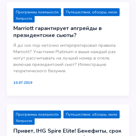
,
,
Программы лояльности
Путешествия, обзоры, мили
Хитрости
Marriott гарантирует апгрейды в
президентские сьюты?
Я до сих пор неточно интерпретировал правила
Marriott? Участники Platinum и выше каждый раз
могут рассчитывать на лучший номер в отеле,
включая президентский сьют? Иллюстрация
теоретического безумия.
10.07.2019
,
,
Программы лояльности
Путешествия, обзоры, мили
Хитрости
Привет, IHG Spire Elite! Бенефиты, срок