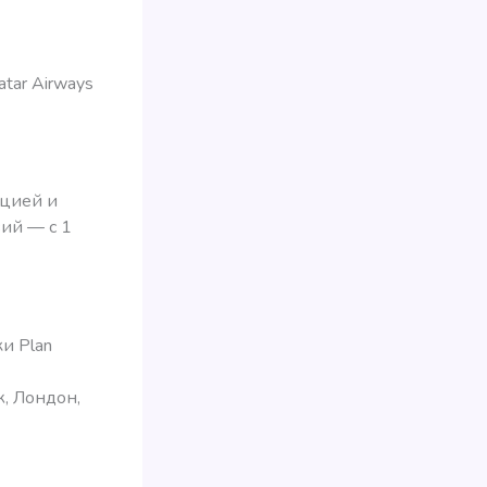
atar Airways
ецией и
вий — с 1
и Plan
, Лондон,