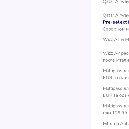
Qatar Airwa
Qatar Airw
Pre-select 
Северной и
Wizz Air и M
Wizz Air ра
после Итали
Multipass д
EUR за оди
Multipass д
EUR за оди
Multipass д
или 129,99
Hilton и Au