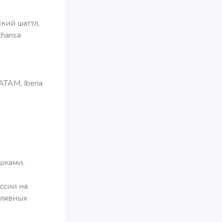
кий шаттл,
thansa
TAM, Iberia
шками.
ссии на
алявных