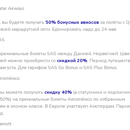
tar Airways
 вы будете получать
50% бонусных авиосов
за полёты с Q
 всей маршрутной сети. Бронировать надо до 24 мая.
AS
 премиальные билеты SAS между Данией, Норвегией, Шв
ей можно приобрести со
скидкой 20%
. Период путешест
августа. Для тарифов SAS Go Bonus и SAS Plus Bonus.
eroméxico
 вы можете получить
скидку 40%
(а статусники и подписчик
 — 50%) на премиальные билеты Aeroméxico по избранным
ям в эконом-классе. В Европе участвуют Амстердам, Париж
д.
rriott