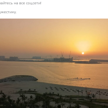
йтесь на все соцсети!
джестику.