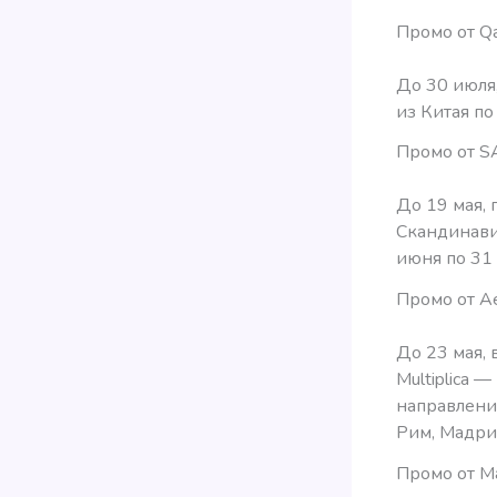
Промо от Qa
До 30 июля,
из Китая по
Промо от S
До 19 мая,
Скандинави
июня по 31 
Промо от A
До 23 мая,
Multiplica
направлени
Рим, Мадри
Промо от Ma