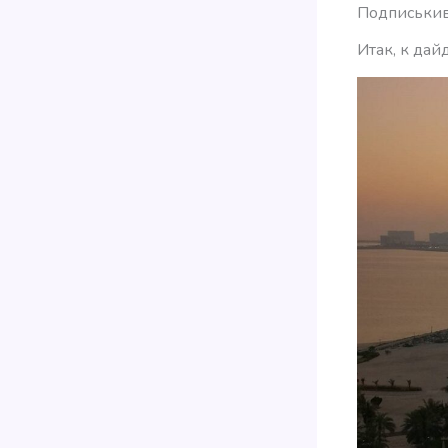
Подписькива
Итак, к дай