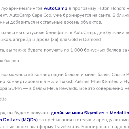
 лухари-кемпингов
AutoCamp
в программу Hilton Honors н
кт, AutoCamp Cape Cod, уже бронируется на сайте. В бли
жны добавиться и остальные восемь объектов.
и известны статусные бенефиты в AutoCamp: две бутылки в
ников, апгрейд и дрова (ха) для Gold и Diamond.
та, вы также будете получать по 1 000 бонусных баллов за 
я баллов
возможностей конвертации баллов и миль: баллы Choice Pr
 конвертировать в мили Turkish Airlines Miles&Smiles и Flyi
ropa SUMA — в баллы Melia Rewards. Всё это совершенно н
lta
ря, вы будете получать
двойные мили Skymiles + Medalli
on Dollars (MQDs)
за пребывания в отелях и аренду автомо
нные через платформу Travelextras. Бронировать надо до