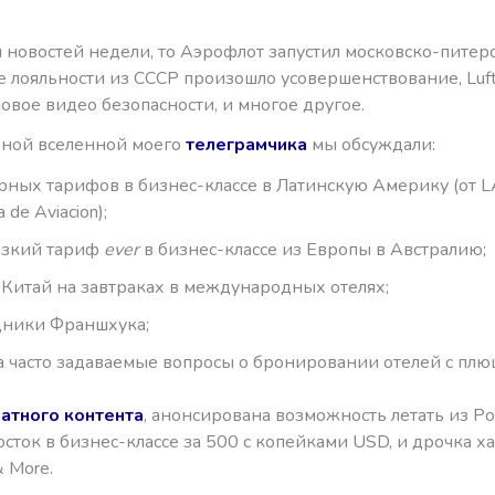
я новостей недели, то Аэрофлот запустил московско-питерс
е лояльности из СССР произошло усовершенствование, Luf
овое видео безопасности, и многое другое.
ьной вселенной моего
телеграмчика
мы обсуждали:
рных тарифов в бизнес-классе в Латинскую Америку (от LA
a de Aviacion);
изкий тариф
ever
в бизнес-классе из Европы в Австралию;
 Китай на завтраках в международных отелях;
дники Франшхука;
а часто задаваемые вопросы о бронировании отелей с плю
латного контента
, анонсирована возможность летать из Ро
ток в бизнес-классе за 500 с копейками USD, и дрочка х
& More.