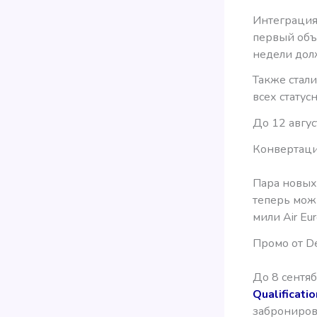
Интеграция
первый объе
недели дол
Также стал
всех статус
До 12 авгус
Конвертаци
Пара новых 
теперь можно
мили Air Eu
Промо от De
До 8 сентяб
Qualificati
забронирова