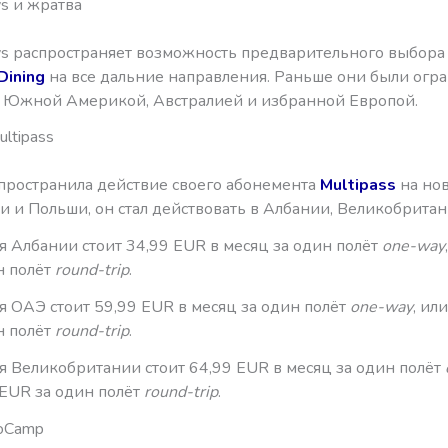
ys и жратва
ays распространяет возможность предварительного выбора
Dining
на все дальние направления. Раньше они были огр
 Южной Америкой, Австралией и избранной Европой.
ultipass
спространила действие своего абонемента
Multipass
на нов
и и Польши, он стал действовать в Албании, Великобрита
ля Албании стоит 34,99 EUR в месяц за один полёт
one-way
н полёт
round-trip
.
ля ОАЭ стоит 59,99 EUR в месяц за один полёт
one-way
, ил
н полёт
round-trip
.
ля Великобритании стоит 64,99 EUR в месяц за один полёт
 EUR за один полёт
round-trip
.
toCamp