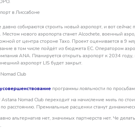
-OPO.
порт в Лиссабоне
 давно собираются строить новый аэропорт, и вот сейчас 
а
. Местом нового аэропорта станет Alcochete, военный аэр
жной от центра стороне Тахо. Проект оценивается в 9 мл
ание в том числе пойдёт из бюджета ЕС. Оператором аэр
омпания ANA. Планируется открыть аэропорт к 2034 году, 
нешний аэропорт LIS будет закрыт.
Nomad Club
усовершенствование
программы лояльности по просьбам 
ir Astana Nomad Club переходит на начисление миль по сто
е по расстоянию. Премиальные расценки станут динамичес
равно альтернатив нет, значимых партнерств нет. Че делат
…