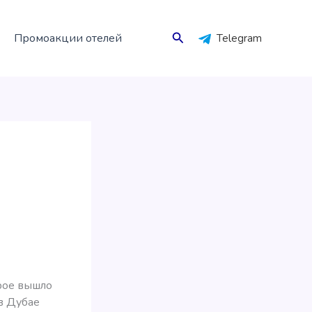
Поиск
Промоакции отелей
Telegram
рое вышло
в Дубае