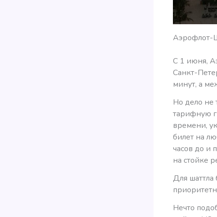
Аэрофлот-
C 1 июня, 
Санкт-Пете
минут, а ме
Но дело не 
тарифную г
времени, ук
билет на л
часов до и
на стойке р
Для шаттла
приоритетн
Нечто подоб