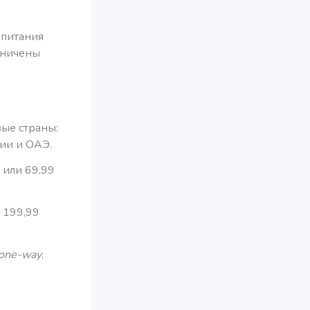
 питания
аничены
ые страны:
нии и ОАЭ.
, или 69,99
и 199,99
one-way
,