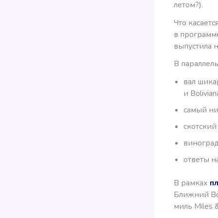
летом?).
Что касаетс
в программ
выпустила н
В параллел
вал шика
и Bolivian
самый н
скотский
виногра
ответы н
В рамках
п
Ближний Вос
миль Miles 