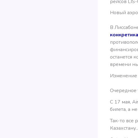
рейсов LIS
Новый аэро
В Лиссабоне
конкретик
противополо
финансиров
останется к
времени ны
Изменение 
Очередное
С 17 мая, A
билета, а н
Так-то все 
Казахстану