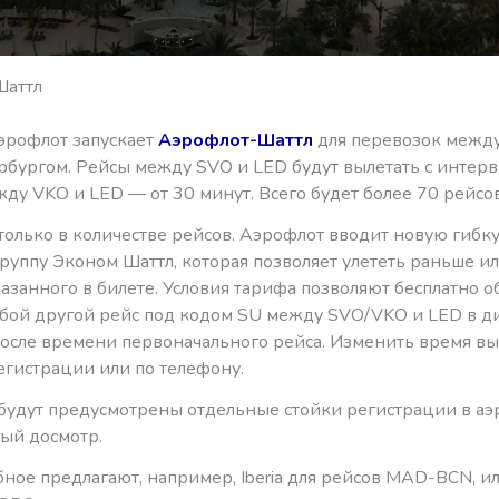
Шаттл
Аэрофлот запускает
Аэрофлот-Шаттл
для перевозок межд
рбургом. Рейсы между SVO и LED будут вылетать с интерв
жду VKO и LED — от 30 минут. Всего будет более 70 рейсов
только в количестве рейсов. Аэрофлот вводит новую гибк
руппу Эконом Шаттл, которая позволяет улететь раньше и
азанного в билете. Условия тарифа позволяют бесплатно 
юбой другой рейс под кодом SU между SVO/VKO и LED в д
 после времени первоначального рейса. Изменить время в
егистрации или по телефону.
 будут предусмотрены отдельные стойки регистрации в аэ
ый досмотр.
ное предлагают, например, Iberia для рейсов MAD-BCN, и