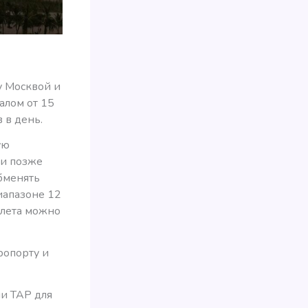
у Москвой и
алом от 15
 в день.
ую
ли позже
обменять
иапазоне 12
ылета можно
ропорту и
ли TAP для