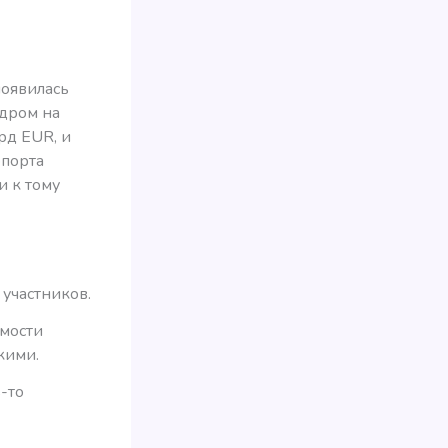
появилась
одром на
рд EUR, и
опорта
и к тому
участников.
имости
кими.
ь-то