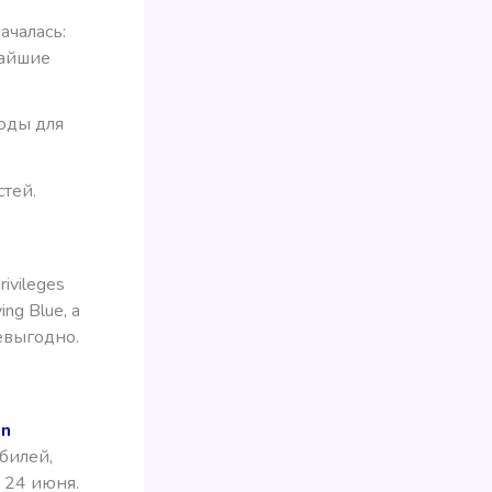
ачалась:
жайшие
оды для
стей.
ivileges
ng Blue, а
евыгодно.
on
билей,
 24 июня.