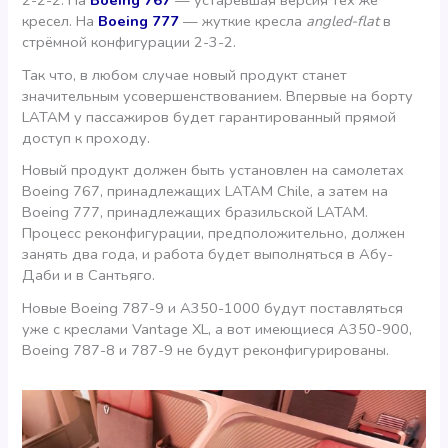
2-2-2. На
Boeing 767
— устаревшая версия тех же
кресел. На
Boeing 777
— жуткие кресла
angled-flat
в
стрёмной конфигурации 2-3-2.
Так что, в любом случае новый продукт станет
значительным усовершенствованием. Впервые на борту
LATAM у пассажиров будет гарантированный прямой
доступ к проходу.
Новый продукт должен быть установлен на самолетах
Boeing 767, принадлежащих LATAM Chile, а затем на
Boeing 777, принадлежащих бразильской LATAM.
Процесс реконфигурации, предположительно, должен
занять два года, и работа будет выполняться в Абу-
Даби и в Сантьяго.
Новые Boeing 787-9 и A350-1000 будут поставляться
уже с креслами Vantage XL, а вот имеющиеся A350-900,
Boeing 787-8 и 787-9 не будут реконфигурированы.