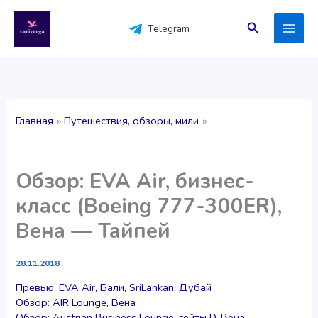
Перейти
к
Поиск
Telegram
содержимому
Главная
Путешествия, обзоры, мили
Обзор: EVA Air, бизнес-
класс (Boeing 777-300ER),
Вена — Тайпей
28.11.2018
Превью: EVA Air, Бали, SriLankan, Дубай
Обзор: AIR Lounge, Вена
Обзор: Austrian Business Lounge, гейты D, Вена