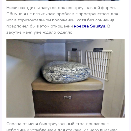
Ниже находится закуток для ног треугольной формы.
Обычно я не испытываю проблем с пространством для
ног в горизонтальном положении, хотя без сомнения
предпочел бы в этом отношении
кресла Solstys
. В
закутке меня уже ждало одеяло.
Справа от меня был треугольный стол-прилавок с
небольшим углублением для стакана. Из него выезжал