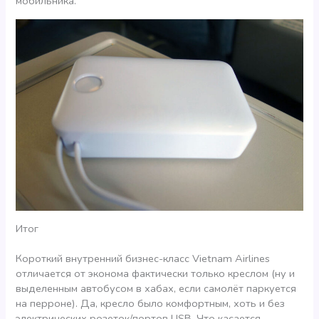
мобильника.
Итог
Короткий внутренний бизнес-класс Vietnam Airlines
отличается от эконома фактически только креслом (ну и
выделенным автобусом в хабах, если самолёт паркуется
на перроне). Да, кресло было комфортным, хоть и без
электрических розеток/портов USB. Что касается