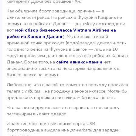
кейтеринг? Даже без орешков? Хм.
Как объяснила бортпроводница, причина — в
длительности рейса. На рейсах в Фукуок и Камрань не
кормят, а на рейсах в Дананг — да. (Могу подтвердить:
вот
мой обзор бизнес-класса Vietnam Airlines на
рейсе из Ханоя в Дананг
). Уж не знаю, в какой
временной точке проходит [водо]раздел: длительность
голодного рейса из Фукуока в Сайгон — лишь на 10
минут короче, чем длительность сытого рейса из Ханоя в
Дананг. Более того, на
сайте авиакомпании
нет
информации о том, что на некоторых направлениях в
бизнес-классе не кормят.
Любопытно, что в какой-то момент по проходу проехала
телега с
milk tea
… на продажу в эконом-классе. Могли бы
предложить порцию и пассажирам бизнеса, но нет.
Что касается других аспектов сервиса, то по запросу
пассажирам выдают одеяло.
И заметив мои тщетные поиски порта USB,
бортпроводница выдала мне
powerbank
для зарядки