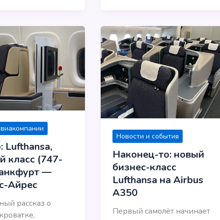
авиакомпании
Новости и события
 Lufthansa,
Наконец-то: новый
й класс (747-
бизнес-класс
ранкфурт —
Lufthansa на Airbus
с-Айрес
A350
ый рассказ о
Первый самолёт начинает
 кроватке,