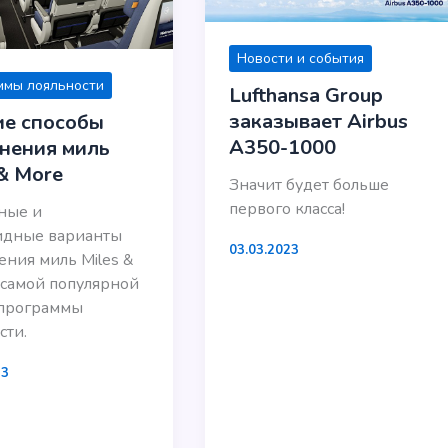
Новости и события
ммы лояльности
Lufthansa Group
заказывает Airbus
е способы
A350-1000
нения миль
 & More
Значит будет больше
первого класса!
ные и
идные варианты
03.03.2023
ния миль Miles &
самой популярной
 программы
сти.
23