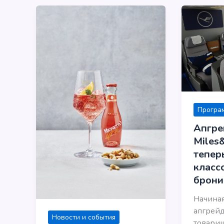
Програ
Апгр
Miles
тепер
класс
брони
Начиная
апгрейд
Новости и события
товарищ