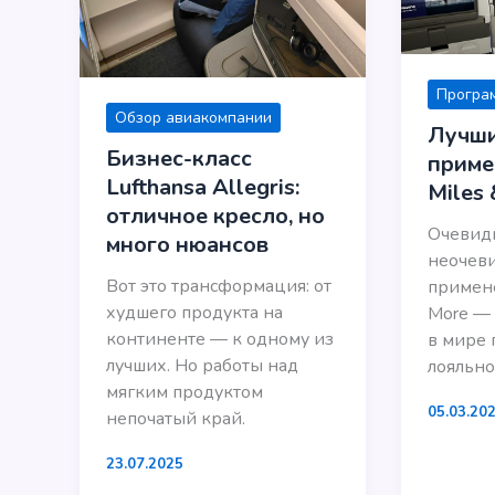
Програ
Обзор авиакомпании
Лучши
Бизнес-класс
приме
Lufthansa Allegris:
Miles
отличное кресло, но
Очевид
много нюансов
неочев
Вот это трансформация: от
примене
худшего продукта на
More — 
континенте — к одному из
в мире
лучших. Но работы над
лояльно
мягким продуктом
05.03.20
непочатый край.
23.07.2025