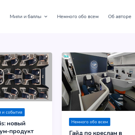
Мили и баллы
Немного обо всем
Об авторе
 и события
Немного обо всем
is: новый
ум-продукт
Гайд по креслам в