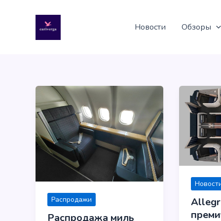
Перейти
к
Новости
Обзоры
содержимому
Новости
Распродажи
Allegr
преми
Распродажа миль