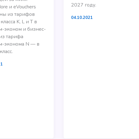
2027 году.
ore и eVouchers
ны из тарифов
04.10.2021
ласса K, L и T в
-эконом и бизнес-
 из тарифа
м-эконома N — в
класс.
21