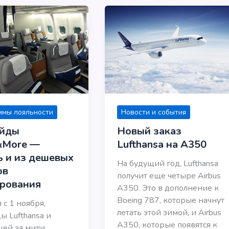
ммы лояльности
Новости и события
ейды
Новый заказ
&More —
Lufthansa на A350
ь и из дешевых
На будущий год, Lufthansa
ов
получит еще четыре Airbus
рования
A350. Это в дополнение к
Boeing 787, которые начнут
 с 1 ноября,
летать этой зимой, и Airbus
ы Lufthansa и
A350, которые появятся к
ей за мили