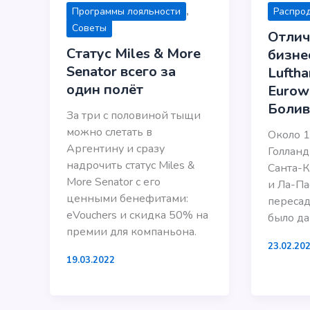
,
Программы лояльности
Распро
Советы
Отлич
Статус Miles & More
бизне
Senator всего за
Luftha
один полёт
Eurowi
Боли
За три с половиной тыщи
можно слетать в
Около 1
Аргентину и сразу
Голланд
надрочить статус Miles &
Санта-К
More Senator с его
и Ла-Па
ценными бенефитами:
пересад
eVouchers и скидка 50% на
было да
премии для компаньона.
23.02.20
19.03.2022