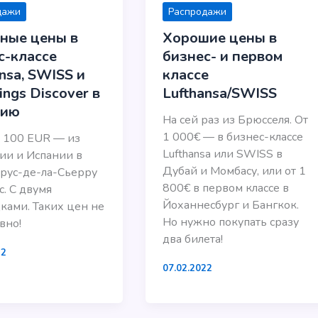
Распродажи
дажи
Хорошие цены в
ные цены в
бизнес- и первом
с-классе
классе
nsa, SWISS и
Lufthansa/SWISS
ngs Discover в
вию
На сей раз из Брюсселя. От
1 000€ — в бизнес-классе
 100 EUR — из
Lufthansa или SWISS в
ии и Испании в
Дубай и Момбасу, или от 1
рус-де-ла-Сьерру
800€ в первом классе в
с. С двумя
Йоханнесбург и Бангкок.
ками. Таких цен не
Но нужно покупать сразу
вно!
два билета!
22
07.02.2022