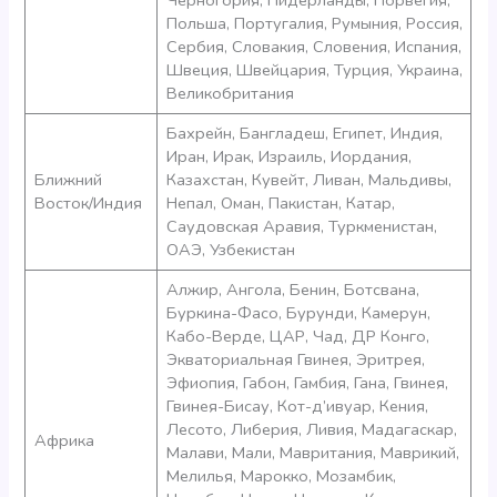
Черногория, Нидерланды, Норвегия,
Польша, Португалия, Румыния, Россия,
Сербия, Словакия, Словения, Испания,
Швеция, Швейцария, Турция, Украина,
Великобритания
Бахрейн, Бангладеш, Египет, Индия,
Иран, Ирак, Израиль, Иордания,
Ближний
Казахстан, Кувейт, Ливан, Мальдивы,
Восток/Индия
Непал, Оман, Пакистан, Катар,
Саудовская Аравия, Туркменистан,
ОАЭ, Узбекистан
Алжир, Ангола, Бенин, Ботсвана,
Буркина-Фасо, Бурунди, Камерун,
Кабо-Верде, ЦАР, Чад, ДР Конго,
Экваториальная Гвинея, Эритрея,
Эфиопия, Габон, Гамбия, Гана, Гвинея,
Гвинея-Бисау, Кот-д’ивуар, Кения,
Лесото, Либерия, Ливия, Мадагаскар,
Африка
Малави, Мали, Мавритания, Маврикий,
Мелилья, Марокко, Мозамбик,