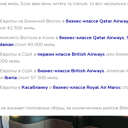
ия миль. Если вам лень читать ту статью, то вот нескольк
 Европы на Ближний Восток в
бизнес-классе Qatar Airwa
оит 42 500 миль.
Ближнего Востока в Азию в
бизнес-классе Qatar Airways
,
rdanian
стоит 40 000 миль.
 Европы в США в
первом классе British Airways
или Americ
 000 миль.
 Европы в США в
бизнес-классе British Airways
, American A
ли
Iberia
стоит 57 500 миль.
 Европы в
Касабланку
в
бизнес-классе Royal Air Maroc
ст
не взимает топливные сборы, за исключением рейсов Britis