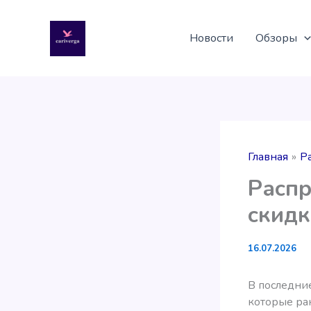
Перейти
к
Новости
Обзоры
содержимому
Главная
Р
Распр
скид
16.07.2026
В последние
которые ра