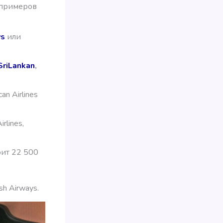
о примеров
ys
или
SriLankan
,
an Airlines
irlines,
оит 22 500
h Airways.