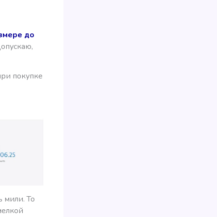
азмере до
Допускаю,
при покупке
 мили. То
мелкой