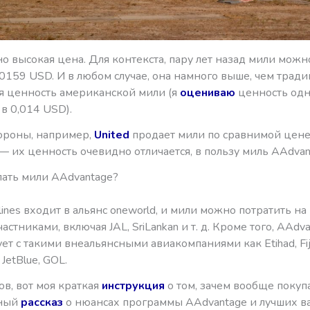
о высокая цена. Для контекста, пару лет назад мили можн
,0159 USD. И в любом случае, она намного выше, чем трад
я ценность американской мили (я
оцениваю
ценность одн
в 0,014 USD).
тороны, например,
United
продает мили по сравнимой цене
— их ценность очевидно отличается, в пользу миль AAdvan
пать мили AAdvantage?
rlines входит в альянс oneworld, и мили можно потратить на
частниками, включая JAL, SriLankan и т. д. Кроме того, AAdv
ет с такими внеальянсными авиакомпаниями как Etihad, Fiji
, JetBlue, GOL.
в, вот моя краткая
инструкция
о том, зачем вообще покуп
бный
рассказ
о нюансах программы AAdvantage и лучших в