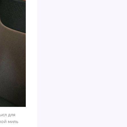
ысл для
кой миль