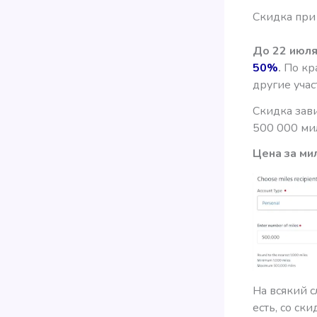
Скидка при
До 22 июля
50%
.
По кра
другие учас
Скидка зави
500 000 ми
Цена за ми
На всякий с
есть, со ск