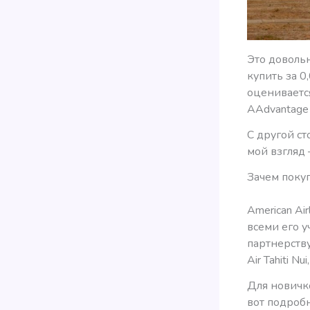
Это довольн
купить за 0
оцениваетс
AAdvantage 
С другой с
мой взгляд 
Зачем поку
American Ai
всеми его у
партнерству
Air Tahiti Nui
Для новичко
вот подро