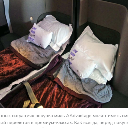
нных ситуациях покупка миль AAdvantage может иметь см
ий перелетов в премиум-классах. Как всегда, перед покуп