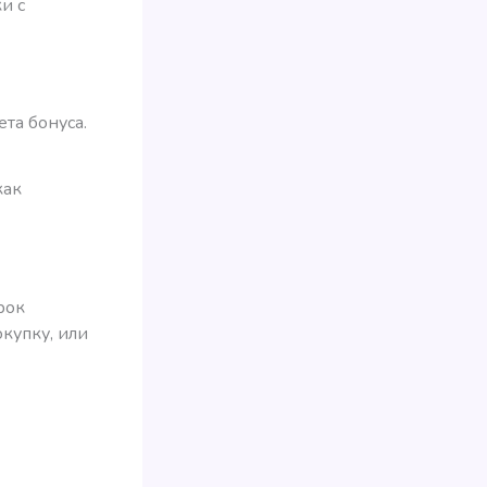
и с
та бонуса.
как
рок
купку, или