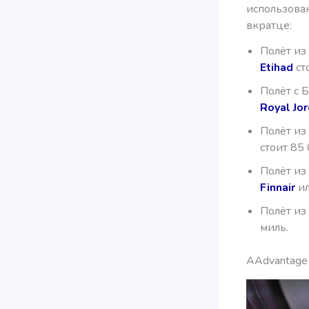
использован
вкратце:
Полёт из
Etihad
ст
Полёт с 
Royal Jo
Полёт из
стоит 85
Полёт из
Finnair
и
Полёт из
миль.
AAdvantage 