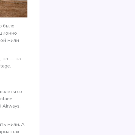
о было
иционно
ой мили
, но — на
tage.
 полёты со
antage
 Airways,
ать мили. А
ариантах