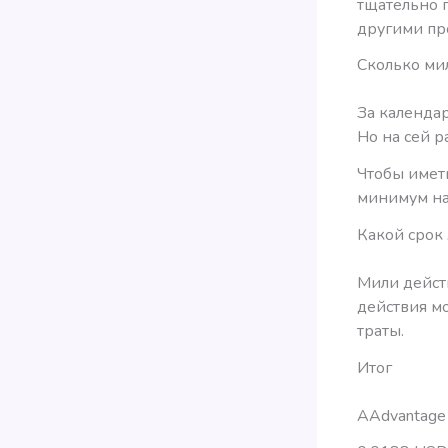
тщательно 
другими пр
Сколько ми
За календар
Но на сей р
Чтобы имет
минимум на
Какой срок
Мили действ
действия м
траты.
Итог
AAdvantage