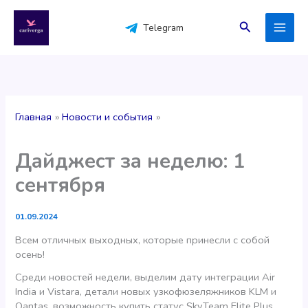
Перейти
к
Поиск
Telegram
содержимому
Главная
Новости и события
Дайджест за неделю: 1
сентября
01.09.2024
Всем отличных выходных, которые принесли с собой
осень!
Среди новостей недели, выделим дату интеграции Air
India и Vistara, детали новых узкофюзеляжников KLM и
Qantas, возможность купить статус SkyTeam Elite Plus,