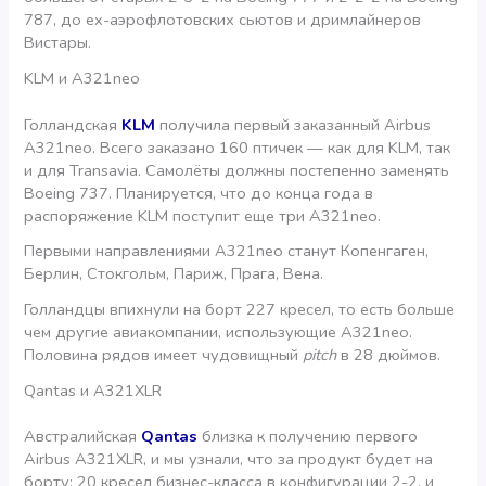
787, до ex-аэрофлотовских сьютов и дримлайнеров
Вистары.
KLM и A321neo
Голландская
KLM
получила первый заказанный Airbus
A321neo. Всего заказано 160 птичек — как для KLM, так
и для Transavia. Самолёты должны постепенно заменять
Boeing 737. Планируется, что до конца года в
распоряжение KLM поступит еще три A321neo.
Первыми направлениями A321neo станут Копенгаген,
Берлин, Стокгольм, Париж, Прага, Вена.
Голландцы впихнули на борт 227 кресел, то есть больше
чем другие авиакомпании, использующие A321neo.
Половина рядов имеет чудовищный
pitch
в 28 дюймов.
Qantas и A321XLR
Австралийская
Qantas
близка к получению первого
Airbus A321XLR, и мы узнали, что за продукт будет на
борту: 20 кресел бизнес-класса в конфигурации 2-2, и