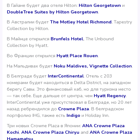
В Гайане будет два отеля Hilton:
Hilton Georgetown
и
DoubleTree Suites by Hilton Georgetown
.
В Австралии будет
The Motley Hotel Richmond
, Tapestry
Collection by Hilton.
В Майнце открылся
Brunfels Hotel
,
The Unbound
Collection by Hyatt.
Во Франции открылся
Hyatt Place Rouen
.
На Мальдивах будет
Noku Maldives, Vignette Collection
.
В Белграде будет
InterContinental
. Отель с 203
номерами будет находиться в Delta District, на западном
берегу Савы. Это финансовый хаб, но для туризма место
— так себе. Еще дальше от центра, чем
Hyatt Regency
.
InterContinental уже присутствовал в Белграде, но 20 лет
назад ребрендился до
Crowne Plaza
. В белградском
портфолио IHG, также есть
Indigo
и Holiday Inn.
Три новых Crowne Plaza в Японии:
ANA Crowne Plaza
Kochi
,
ANA Crowne Plaza Chiryu
and
ANA Crowne Plaza
Hamamatsu
.