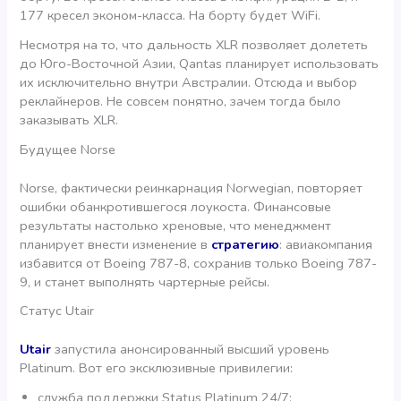
177 кресел эконом-класса. На борту будет WiFi.
Несмотря на то, что дальность XLR позволяет долететь
до Юго-Восточной Азии, Qantas планирует использовать
их исключительно внутри Австралии. Отсюда и выбор
реклайнеров. Не совсем понятно, зачем тогда было
заказывать XLR.
Будущее Norse
Norse, фактически реинкарнация Norwegian, повторяет
ошибки обанкротившегося лоукоста. Финансовые
результаты настолько хреновые, что менеджмент
планирует внести изменение в
стратегию
: авиакомпания
избавится от Boeing 787-8, сохранив только Boeing 787-
9, и станет выполнять чартерные рейсы.
Статус Utair
Utair
запустила анонсированный высший уровень
Platinum. Вот его эксклюзивные привилегии:
служба поддержки Status Platinum 24/7;