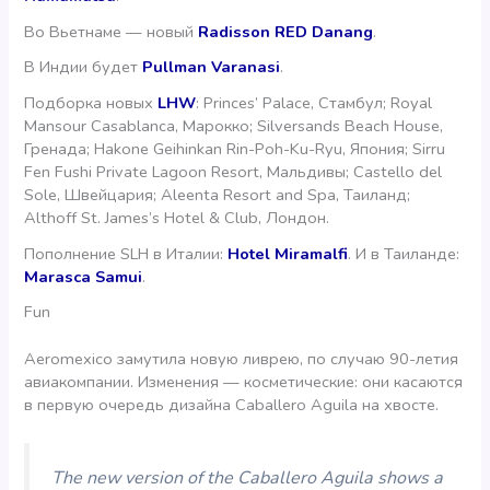
Во Вьетнаме — новый
Radisson RED Danang
.
В Индии будет
Pullman Varanasi
.
Подборка новых
LHW
: Princes’ Palacе, Стамбул; Royal
Mansour Casablanca, Марокко; Silversands Beach House,
Гренада; Hakone Geihinkan Rin-Poh-Ku-Ryu, Япония; Sirru
Fen Fushi Private Lagoon Resort, Мальдивы; Castello del
Sole, Швейцария; Aleenta Resort and Spa, Таиланд;
Althoff St. James’s Hotel & Club, Лондон.
Пополнение SLH в Италии:
Hotel Miramalfi
. И в Таиланде:
Marasca Samui
.
Fun
Aeromexico замутила новую ливрею, по случаю 90-летия
авиакомпании. Изменения — косметические: они касаются
в первую очередь дизайна Caballero Aguila на хвосте.
The new version of the Caballero Aguila shows a