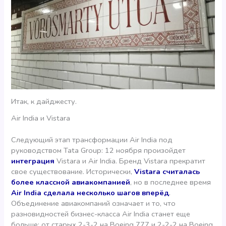
Итак, к дайджесту.
Air India и Vistara
Следующий этап трансформации Air India под
руководством Tata Group: 12 ноября произойдет
интеграция
Vistara и Air India. Бренд Vistara прекратит
свое существование. Исторически,
Vistara считалась
более классной авиакомпанией
, но в последнее время
Air India сделала несколько шагов вперёд
.
Объединение авиакомпаний означает и то, что
разновидностей бизнес-класса Air India станет еще
больше: от старых 2-3-2 на Boeing 777 и 2-2-2 на Boeing