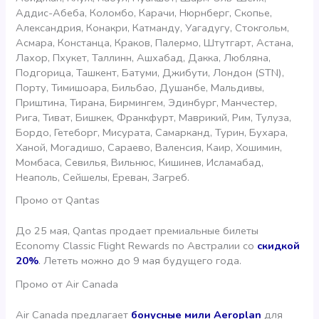
Аддис-Абеба, Коломбо, Карачи, Нюрнберг, Скопье,
Александрия, Конакри, Катманду, Уагадугу, Стокгольм,
Асмара, Констанца, Краков, Палермо, Штутгарт, Астана,
Лахор, Пхукет, Таллинн, Ашхабад, Дакка, Любляна,
Подгорица, Ташкент, Батуми, Джибути, Лондон (STN),
Порту, Тимишоара, Бильбао, Душанбе, Мальдивы,
Приштина, Тирана, Бирмингем, Эдинбург, Манчестер,
Рига, Тиват, Бишкек, Франкфурт, Маврикий, Рим, Тулуза,
Бордо, Гетеборг, Мисурата, Самарканд, Турин, Бухара,
Ханой, Могадишо, Сараево, Валенсия, Каир, Хошимин,
Момбаса, Севилья, Вильнюс, Кишинев, Исламабад,
Неаполь, Сейшелы, Ереван, Загреб.
Промо от Qantas
До 25 мая, Qantas продает премиальные билеты
Economy Classic Flight Rewards по Австралии со
скидкой
20%
. Лететь можно до 9 мая будущего года.
Промо от Air Canada
Air Canada предлагает
бонусные мили Aeroplan
для