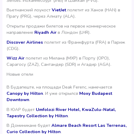
Senses: Йоханнесбург (JNB) и Шанхай (PVG).
Вьетнамский лоукост
VietJet
полетит из Ханоя (HAN) в
Прагу (PRG), через Алмату (ALA).
Открыты продажи билетов на первое коммерческое
направление
Riyadh Air
в Лондон (LHR).
Discover Airlines
полетит из Франкфурта (FRA) в Париж
(CDG).
Wizz Air
полетит из Милана (MXP) в Порту (OPO),
Сарагосу (ZAZ), Сантандер (SDR) и Агадир (AGA).
Новые отели
В Будапеште, на площади Deak Ferenc, намечается
Canopy by Hilton
. И уже открылся
Moxy Budapest
Downtown
.
В ЮАР будет
Umfolozi River Hotel, KwaZulu-Natal,
Tapestry Collection by Hilton
.
В Доминикане будет
Almare Beach Resort Las Terrenas,
Curio Collection by Hilton
.