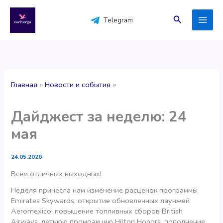
Перейти
к
Поиск
Telegram
содержимому
Главная
Новости и события
Дайджест за неделю: 24
мая
24.05.2026
Всем отличных выходных!
Неделя принесла нам изменение расценок программы
Emirates Skywards, открытие обновленных лаунжей
Aeromexico, повышение топливных сборов British
Airways, летнюю промоакцию Hilton Honors, пополнение