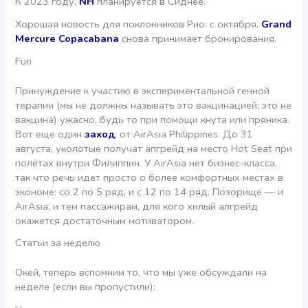
К 2023 году,
NH
планируется в Сиднее.
Хорошая новость для поклонников Рио: с октября,
Grand
Mercure Copacabana
снова принимает бронирования.
Fun
Принуждение к участию в экспериментальной генной
терапии (мы не должны называть это вакцинацией; это не
вакцина) ужасно, будь то при помощи кнута или пряника.
Вот еще один
заход
, от AirAsia Philippines. До 31
августа, уколотые получат апгрейд на место Hot Seat при
полётах внутри Филиппин. У AirAsia нет бизнес-класса,
так что речь идет просто о более комфортных местах в
экономе: со 2 по 5 ряд, и с 12 по 14 ряд. Позорище — и
AirAsia, и тем пассажирам, для кого хилый апгрейд
окажется достаточным мотиватором.
Статьи за неделю
Окей, теперь вспомним то, что мы уже обсуждали на
неделе (если вы пропустили):