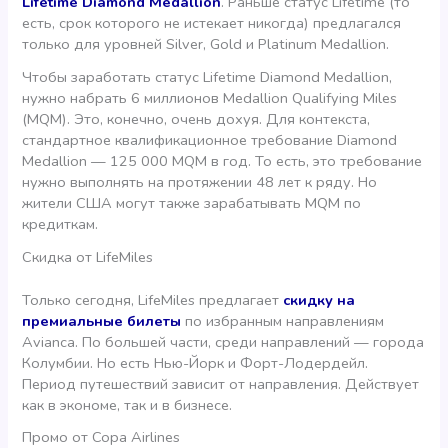
Lifetime Diamond Medallion
. Раньше статус Lifetime (то
есть, срок которого не истекает никогда) предлагался
только для уровней Silver, Gold и Platinum Medallion.
Чтобы заработать статус Lifetime Diamond Medallion,
нужно набрать 6 миллионов Medallion Qualifying Miles
(MQM). Это, конечно, очень дохуя. Для контекста,
стандартное квалификационное требование Diamond
Medallion — 125 000 MQM в год. То есть, это требование
нужно выполнять на протяжении 48 лет к ряду. Но
жители США могут также зарабатывать MQM по
кредиткам.
Скидка от LifeMiles
Только сегодня, LifeMiles предлагает
скидку на
премиальные билеты
по избранным направлениям
Avianca. По большей части, среди направлений — города
Колумбии. Но есть Нью-Йорк и Форт-Лодердейл.
Период путешествий зависит от направления. Действует
как в экономе, так и в бизнесе.
Промо от Copa Airlines