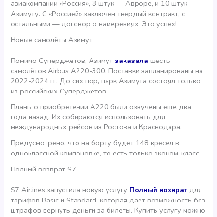
авиакомпании «Россия», 8 штук — Авроре, и 10 штук —
Азимуту. С «Россией» заключен твердый контракт, с
остальными — договор о намерениях. Это успех!
Новые самолёты Азимут
Помимо Суперджетов, Азимут
заказала
шесть
самолётов Airbus A220-300. Поставки запланированы на
2022-2024 гг. До сих пор, парк Азимута состоял только
из российских Суперджетов.
Планы о приобретении A220 были озвучены еще два
года назад. Их собираются использовать для
международных рейсов из Ростова и Краснодара.
Предусмотрено, что на борту будет 148 кресел в
одноклассной компоновке, то есть только эконом-класс.
Полный возврат S7
S7 Airlines запустила новую услугу
Полный возврат
для
тарифов Basic и Standard, которая дает возможность без
штрафов вернуть деньги за билеты. Купить услугу можно