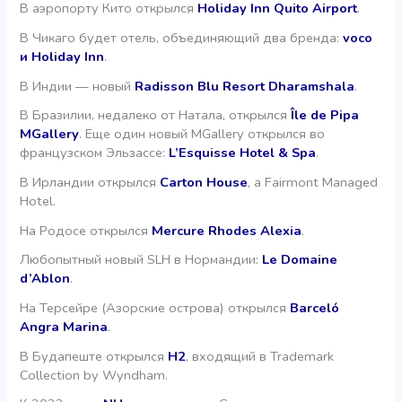
В аэропорту Кито открылся
Holiday Inn Quito Airport
.
В Чикаго будет отель, объединяющий два бренда:
voco
и Holiday Inn
.
В Индии — новый
Radisson Blu Resort Dharamshala
.
В Бразилии, недалеко от Натала, открылся
Île de Pipa
MGallery
. Еще один новый MGallery открылся во
французском Эльзассе:
L’Esquisse Hotel & Spa
.
В Ирландии открылся
Carton House
, a Fairmont Managed
Hotel.
На Родосе открылся
Mercure Rhodes Alexia
.
Любопытный новый SLH в Нормандии:
Le Domaine
d’Ablon
.
На Терсейре (Азорские острова) открылся
Barceló
Angra Marina
.
В Будапеште открылся
Н2
, входящий в Trademark
Collection by Wyndham.