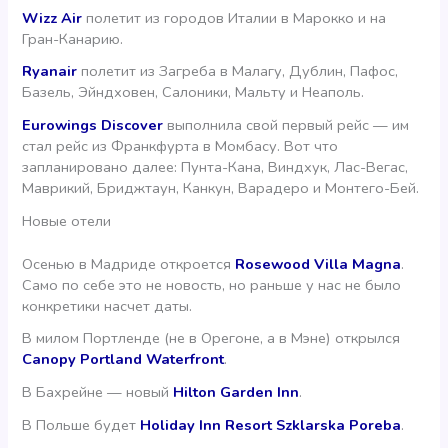
Wizz Air
полетит из городов Италии в Марокко и на
Гран-Канарию.
Ryanair
полетит из Загреба в Малагу, Дублин, Пафос,
Базель, Эйндховен, Салоники, Мальту и Неаполь.
Eurowings Discover
выполнила свой первый рейс — им
стал рейс из Франкфурта в Момбасу. Вот что
запланировано далее: Пунта-Кана, Виндхук, Лас-Вегас,
Маврикий, Бриджтаун, Канкун, Варадеро и Монтего-Бей.
Новые отели
Осенью в Мадриде откроется
Rosewood Villa Magna
.
Само по себе это не новость, но раньше у нас не было
конкретики насчет даты.
В милом Портленде (не в Орегоне, а в Мэне) открылся
Canopy Portland Waterfront
.
В Бахрейне — новый
Hilton Garden Inn
.
В Польше будет
Holiday Inn Resort Szklarska Poreba
.