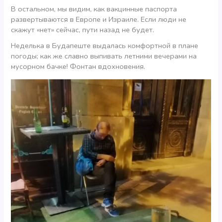
В остальном, мы видим, как вакцинные паспорта
развертываются в Европе и Израиле. Если люди не
скажут «нет» сейчас, пути назад не будет.
Неделька в Будапеште выдалась комфортной в плане
погоды; как же славно выпивать летними вечерами на
мусорном бачке! Фонтан вдохновения.