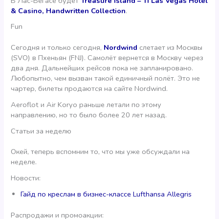
В Лас-Вегасе будет
Treasure Island – TI Las Vegas Hotel
& Casino, Handwritten Collection
.
Fun
Сегодня и только сегодня,
Nordwind
слетает из Москвы
(SVO) в Пхеньян (FNJ). Самолёт вернется в Москву через
два дня. Дальнейших рейсов пока не запланировано.
Любопытно, чем вызван такой единичный полёт. Это не
чартер, билеты продаются на сайте Nordwind.
Aeroflot и Air Koryo раньше летали по этому
направлению, но то было более 20 лет назад.
Статьи за неделю
Окей, теперь вспомним то, что мы уже обсуждали на
неделе.
Новости:
Гайд по креслам в бизнес-классе Lufthansa Allegris
Распродажи и промоакции: