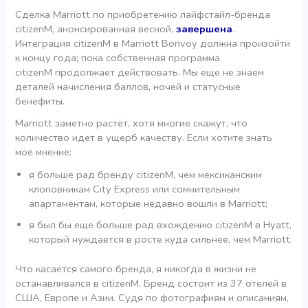
Сделка Marriott по приобретению лайфстайл-бренда
citizenM, анонсированная весной,
завершена
.
Интеграция citizenM в Marriott Bonvoy должна произойти
к концу года; пока собственная программа
citizenM продолжает действовать. Мы еще не знаем
деталей начисления баллов, ночей и статусные
бенефиты.
Marriott заметно растёт, хотя многие скажут, что
количество идет в ущерб качеству. Если хотите знать
мое мнение:
я больше рад бренду citizenM, чем мексиканским
клоповникам City Express или сомнительным
апартаментам, которые недавно вошли в Marriott;
я был бы еще больше рад вхождению citizenM в Hyatt,
который нуждается в росте куда сильнее, чем Marriott.
Что касается самого бренда, я никогда в жизни не
останавливался в citizenM. Бренд состоит из 37 отелей в
США, Европе и Азии. Судя по фотографиям и описаниям,