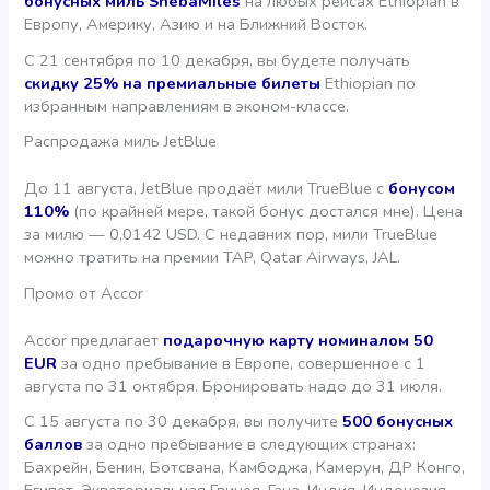
бонусных миль ShebaMiles
на любых рейсах Ethiopian в
Европу, Америку, Азию и на Ближний Восток.
С 21 сентября по 10 декабря, вы будете получать
скидку 25% на премиальные билеты
Ethiopian по
избранным направлениям в эконом-классе.
Распродажа миль JetBlue
До 11 августа, JetBlue продаёт мили TrueBlue с
бонусом
110%
(по крайней мере, такой бонус достался мне). Цена
за милю — 0,0142 USD. С недавних пор, мили TrueBlue
можно тратить на премии TAP, Qatar Airways, JAL.
Промо от Accor
Accor предлагает
подарочную карту номиналом 50
EUR
за одно пребывание в Европе, совершенное с 1
августа по 31 октября. Бронировать надо до 31 июля.
С 15 августа по 30 декабря, вы получите
500 бонусных
баллов
за одно пребывание в следующих странах:
Бахрейн, Бенин, Ботсвана, Камбоджа, Камерун, ДР Конго,