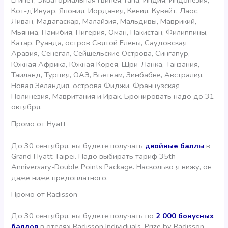
Египет, Экваториальная Гвинея, Гана, Индия, Индонезия,
Кот-д’Ивуар, Япония, Иордания, Кения, Кувейт, Лаос,
Ливан, Мадагаскар, Малайзия, Мальдивы, Маврикий,
Мьянма, Намибия, Нигерия, Оман, Пакистан, Филиппины,
Катар, Руанда, остров Святой Елены, Саудовская
Аравия, Сенегал, Сейшельские Острова, Сингапур,
Южная Африка, Южная Корея, Шри-Ланка, Танзания,
Таиланд, Турция, ОАЭ, Вьетнам, Зимбабве, Австралия,
Новая Зеландия, острова Фиджи, Французская
Полинезия, Мавритания и Ирак. Бронировать надо до 31
октября.
Промо от Hyatt
До 30 сентября, вы будете получать
двойные баллы
в
Grand Hyatt Taipei. Надо выбирать тариф 35th
Anniversary-Double Points Package. Насколько я вижу, он
даже ниже предоплатного.
Промо от Radisson
До 30 сентября, вы будете получать по
2 000 бонусных
баллов
в отелях Radisson Individuals, Prize by Radisson,