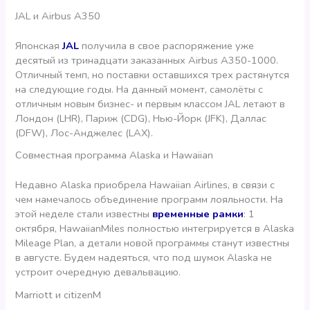
JAL и Airbus A350
Японская
JAL
получила в свое распоряжение уже
десятый из тринадцати заказанных Airbus A350-1000.
Отличный темп, но поставки оставшихся трех растянутся
на следующие годы. На данный момент, самолёты с
отличным новым бизнес- и первым классом JAL летают в
Лондон (LHR), Париж (CDG), Нью-Йорк (JFK), Даллас
(DFW), Лос-Анджелес (LAX).
Совместная программа Alaska и Hawaiian
Недавно Alaska приобрела Hawaiian Airlines, в связи с
чем намечалось объединение программ лояльности. На
этой неделе стали известны
временные рамки
: 1
октября, HawaiianMiles полностью интегрируется в Alaska
Mileage Plan, а детали новой программы станут известны
в августе. Будем надеяться, что под шумок Alaska не
устроит очередную девальвацию.
Marriott и citizenM