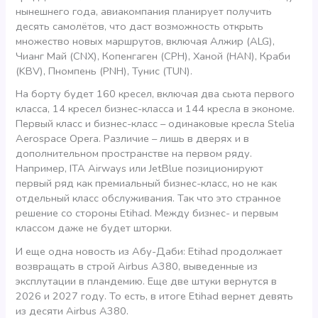
нынешнего года, авиакомпания планирует получить
десять самолётов, что даст возможность открыть
множество новых маршрутов, включая Алжир (ALG),
Чианг Май (CNX), Копенгаген (CPH), Ханой (HAN), Краби
(KBV), Пномпень (PNH), Тунис (TUN).
На борту будет 160 кресел, включая два сьюта первого
класса, 14 кресел бизнес-класса и 144 кресла в экономе.
Первый класс и бизнес-класс – одинаковые кресла Stelia
Aerospace Opera. Различие – лишь в дверях и в
дополнительном пространстве на первом ряду.
Например, ITA Airways или JetBlue позиционируют
первый ряд как премиальный бизнес-класс, но не как
отдельный класс обслуживания. Так что это странное
решение со стороны Etihad. Между бизнес- и первым
классом даже не будет шторки.
И еще одна новость из Абу-Даби: Etihad продолжает
возвращать в строй Airbus A380, выведенные из
эксплутации в пландемию. Еще две штуки вернутся в
2026 и 2027 году. То есть, в итоге Etihad вернет девять
из десяти Airbus A380.