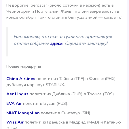
Недорогие Iberostar (около соточки в несезон) есть в
Черногории и Португалии. Жаль, что они закрываются в
конце октября. Так-то сгонять бы туда зимой — самое то!
Напоминаю, что все актуальные промоакции
отелей собраны
здесь
. Сделайте закладку!
Новые маршруты
China Airlines
полетит из Тайпея (TPE) в Финикс (PHX),
дублируя маршрут STARLUX.
Aer Lingus
полетит из Дублина (DUB) в Тромсe (TOS).
EVA Air
полетит в Бусан (PUS).
MIAT Mongolian
полетит в Сингапур (SIN).
Wizz Air
полетит из Гданьска в Мадрид (MAD) и Катанью
(CTA).