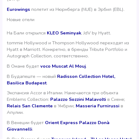
Eurowings
полетит из Нюрнберга (NUE) в Эрбил (EBL).
Новые отели
На Бали открылся
KLEO Seminyak
, JdV by Hyatt.
tommie Hollywood и Thompson Hollywood переходят из
Hyatt в Marriott. Конкретно, в бренды Tribute Portfolio и
Autograph Collection, соответственно.
В Омане будет
voco Muscat Al Mouj
.
В Будапеште — новый
Radisson Collection Hotel,
Basilica Budapest
.
Экспансия Accor в Италии. Намечаются три объекта
Emblems Collection:
Palazzo Sozzini Malavolti
в Сиене;
Relais San Clemente
в Умбрии;
Masseria Furnirussi
в
Апулии.
В Венеции будет
Orient Express Palazzo Donà
Giovannelli
.