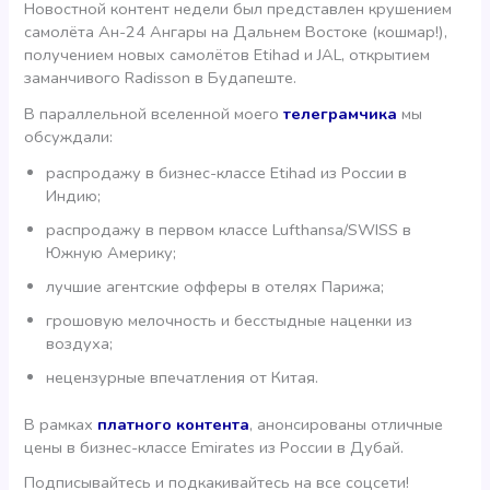
Новостной контент недели был представлен крушением
самолёта Ан-24 Ангары на Дальнем Востоке (кошмар!),
получением новых самолётов Etihad и JAL, открытием
заманчивого Radisson в Будапеште.
В параллельной вселенной моего
телеграмчика
мы
обсуждали:
распродажу в бизнес-классе Etihad из России в
Индию;
распродажу в первом классе Lufthansa/SWISS в
Южную Америку;
лучшие агентские офферы в отелях Парижа;
грошовую мелочность и бесстыдные наценки из
воздуха;
нецензурные впечатления от Китая.
В рамках
платного контента
, анонсированы отличные
цены в бизнес-классе Emirates из России в Дубай.
Подписывайтесь и подкакивайтесь на все соцсети!