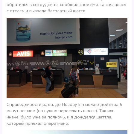
обратился к сотруднице, сообщил своё имя, та связалась
с отелем и вызвала бесплатный шаттл.
Справедливости ради, до Holiday Inn можно дойти за 5
минут пешком (но нужно пересекать шоссе). Так или
иначе, было уже за полночь, и я дождался шаттла,
который приехал оперативно.