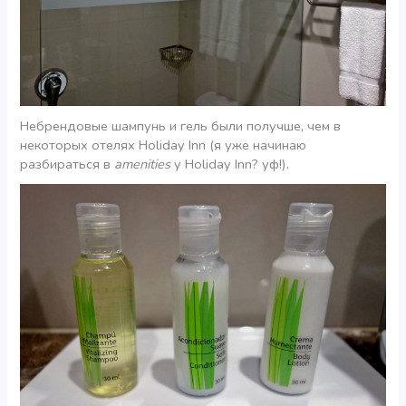
Небрендовые шампунь и гель были получше, чем в
некоторых отелях Holiday Inn (я уже начинаю
разбираться в
amenities
у Holiday Inn? уф!).