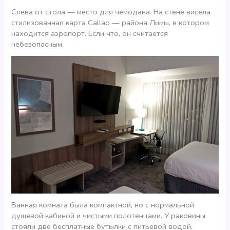
Слева от стола — место для чемодана. На стене висела
стилизованная карта Callao — района Лимы, в котором
находится аэропорт. Если что, он считается
небезопасным.
Ванная комната была компактной, но с нормальной
душевой кабиной и чистыми полотенцами. У раковины
стояли две бесплатные бутылки с питьевой водой.