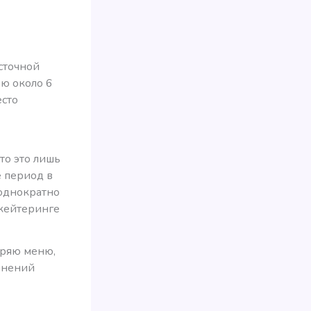
сточной
ью около 6
есто
то это лишь
 период в
еоднократно
 кейтеринге
обряю меню,
омнений