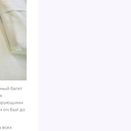
чный багет
х
улирующими
м он был до
а всех