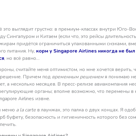
ё это выглядит грустно: в премиум-классах внутри Юго-Во
у Сингапуром и Китаем (если что, это рейсы длительност
сажирам придётся ограничиться упакованными снэками, вм
го питания. Ну,
корм у Singapore Airlines никогда не был
ся
, но всё равно…
ороны, считайте меня оптимистом, но мне хочется верить, ч
решение. Причем под
временным решением
я понимаю не
ет, а несколько месяцев. В пресс-релизе авиакомпания н
регулирующие органы; вполне возможно, что перемены в
gapore Airlines извне.
ся меню
a la carte
в лаунжах, это палка о двух концах. Я од
рб буфету, безопасность и гигиеничность которого без с
печить.
ремены у Singapore Airlines?