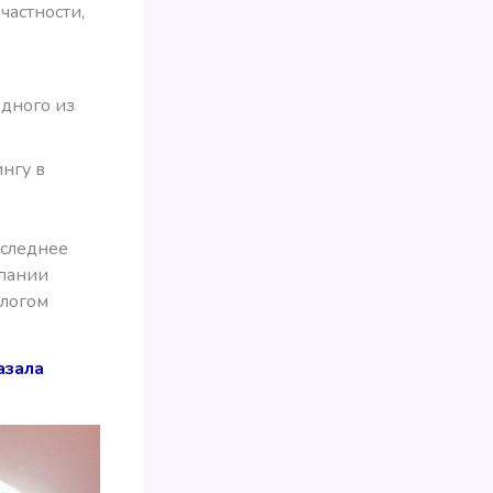
частности,
дного из
ингу в
оследнее
мпании
длогом
азала