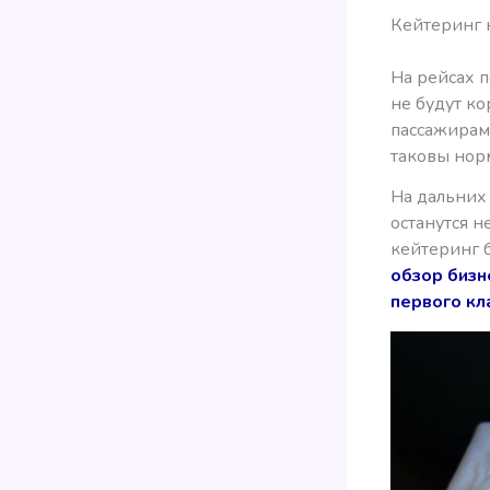
Кейтеринг 
На рейсах 
не будут ко
пассажирам 
таковы нор
На дальних 
останутся н
кейтеринг б
обзор бизн
первого кла