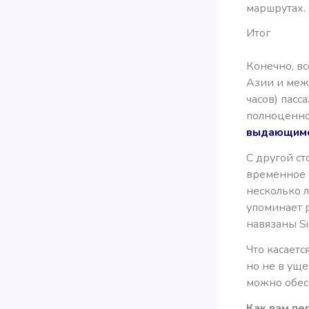
маршрутах.
Итог
Конечно, вс
Азии и межд
часов) пас
полноценно
выдающим
С другой ст
временное 
несколько л
упоминает 
навязаны Sin
Что касает
но не в уще
можно обес
Как вам пе