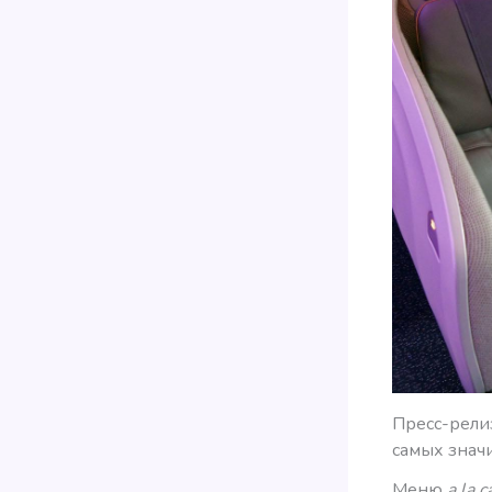
Пресс-релиз
самых знач
Меню
a la c