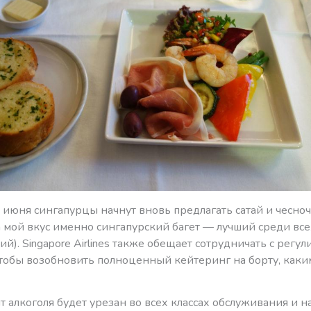
 июня сингапурцы начнут вновь предлагать сатай и чесно
на мой вкус именно сингапурский багет — лучший среди все
й). Singapore Airlines также обещает сотрудничать с рег
чтобы возобновить полноценный кейтеринг на борту, каки
 алкоголя будет урезан во всех классах обслуживания и н