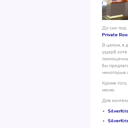
До сих пор,
Private Ro
В целом, я 
ущерб хотя 
полноценны
бы предлаг
некоторые 
Кроме того,
меню.
Для контекс
SilverKr
SilverKri