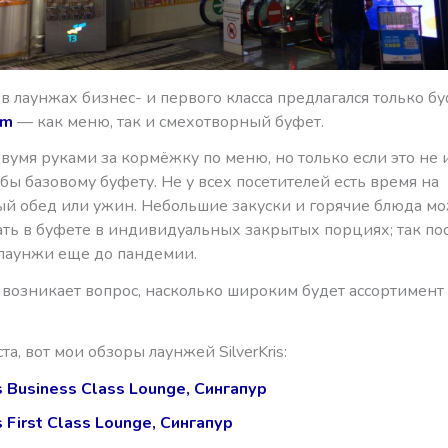
 в лаунжах бизнес- и первого класса предлагался только бу
om
— как меню, так и смехотворный буфет.
двумя руками за кормёжку по меню, но только если это не 
бы базовому буфету. Не у всех посетителей есть время на
й обед или ужин. Небольшие закуски и горячие блюда м
ать в буфете в индивидуальных закрытых порциях; так по
лаунжи еще до пандемии.
 возникает вопрос, насколько широким будет ассортимент
та, вот мои обзоры лаунжей SilverKris:
is Business Class Lounge, Сингапур
s First Class Lounge, Сингапур