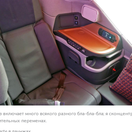
 включает много всякого разного бла-бла-бла; я сконцен
ительных переменах.
arte
в лаунжах