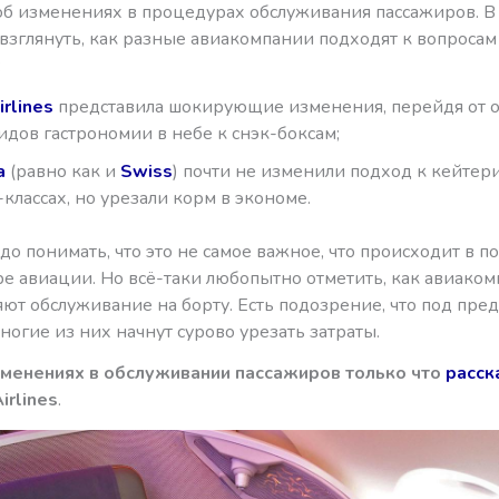
об изменениях в процедурах обслуживания пассажиров. В 
взглянуть, как разные авиакомпании подходят к вопросам
:
irlines
представила шокирующие изменения, перейдя от о
идов гастрономии в небе к снэк-боксам;
a
(равно как и
Swiss
) почти не изменили подход к кейтер
классах, но урезали корм в экономе.
до понимать, что это не самое важное, что происходит в п
ре авиации. Но всё-таки любопытно отметить, как авиако
ют обслуживание на борту. Есть подозрение, что под пре
огие из них начнут сурово урезать затраты.
зменениях в обслуживании пассажиров только что
расск
irlines
.