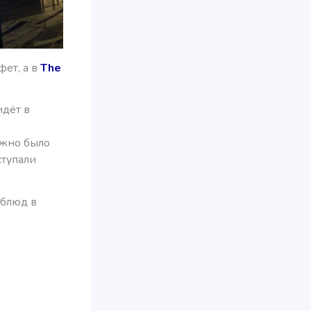
фет, а в
The
идёт в
ожно было
ступали
 блюд в