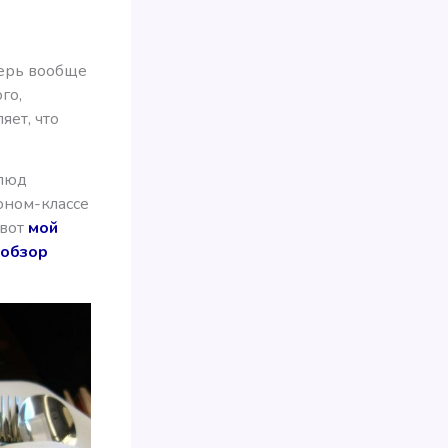
перь вообще
го,
яет, что
блюд
оном-классе
 вот
мой
 обзор