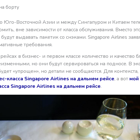
на борту
по Юго-Восточной Азии и между Сингапуром и Китаем те
рмить, вне зависимости от класса обслуживания. Вместо это
будут выдавать пакетик со снэками. Singapore Airlines заявл
мативные требования.
рейсах в бизнес- и первом классе количество и качество 
еизменными, но они будут сервироваться на подносе. В эк
удет «упрощен», но детали не сообщаются. Для контекста,
ес-класса Singapore Airlines на дальнем рейсе
, а вот
мой
сса Singapore Airlines на дальнем рейсе
.