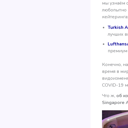
мы узнаём 
любопытно 
кейтеринга
Turkish A
лучших в
Lufthans
премиум-
Конечно, на
время в ми
видоизменя
COVID-19 мн
Что ж,
об и
Singapore A