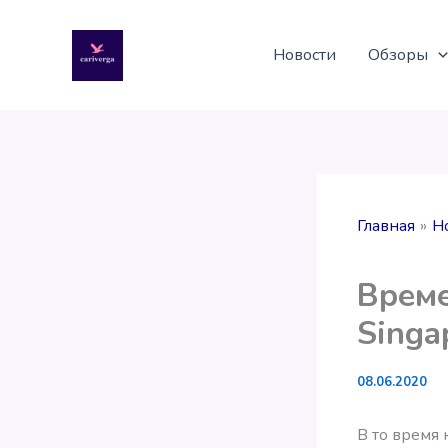
Перейти
к
Новости
Обзоры
содержимому
Главная
Н
Време
Singa
08.06.2020
В то время