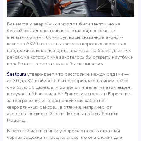
Все места у аварийных выходов были заняты, но на
беглый взгляд расстояние на этих рядах тоже не
впечатлило меня. Суммируя выше сказанное, эконом-
класс на А320 вполне выносим на коротких перелетах
продолжительностью один-два часа. На более длинных
рейсах, на которых мне захотелось бы открыть ноутбук и
поработать, теснота начала бы сказываться.
Seatguru
утверждает, что расстояние между рядами —
от 30 до 32 дюймов. Я бы поспорил, что на моем рейсе
оно было 30 дюймов. Я бы вряд ли делал на этом акцент
в случае Lufthansa или Air France, у которых в Европе из-
за географического расположения хабов нет
сверхдлинных рейсов… в отличие, например, от
аэрофлотовских рейсов из Москвы в Лиссабон или
Мадрид.
В верхней части спинки у Аэрофлота есть странная
черная защелка; я предполагаю, что она служит для