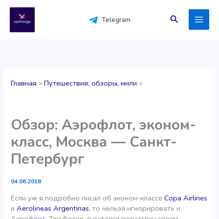
Перейти
к
Поиск
Telegram
содержимому
Главная
Путешествия, обзоры, мили
Обзор: Аэрофлот, эконом-
класс, Москва — Санкт-
Петербург
04.06.2018
Если уж я подробно писал об эконом-классе
Copa Airlines
и
Aerolineas Argentinas
, то нельзя игнорировать и
Аэрофлот. Тем более, я остался впечатлен своим