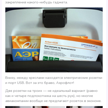
закрепления какого-нибудь гаджета.
Внизу, между креслами находятся электрические розетки
и порт USB. Вот за это браво, Аэрофлот!
Две розетки на троих — не идеальный вариант (равно
как и четыре подлокотника на шесть рук), но многие
авиакомпании вообще не предлагают розеток в экономе.