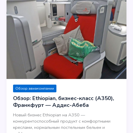
Обзор авиакомпании
Обзор: Ethiopian, бизнес-класс (А350),
Франкфурт — Аддис-Абеба
Новый бизнес Ethiopian на А350 —
конкурентоспособный продукт с комфортными
креслами, нормальным постельным бельем и