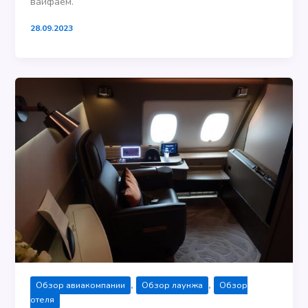
вайфаем.
28.09.2023
,
,
Обзор авиакомпании
Обзор лаунжа
Обзор
отеля