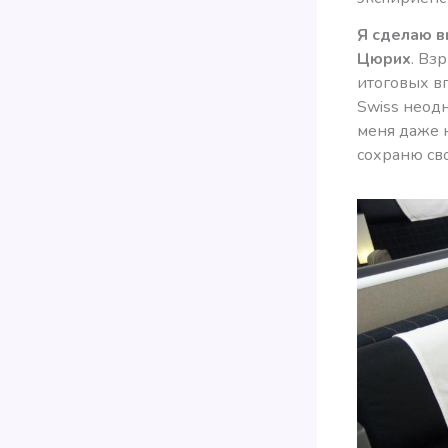
Я сделаю в
Цюрих
. Вз
итоговых в
Swiss неодн
меня даже 
сохраню сво