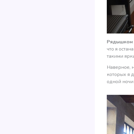
Рядышком 
что я остан
такими ярки
Наверное, н
которых я д
одной ночи