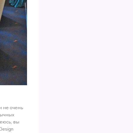
и не очень
вычных
деюсь, вы
 Design