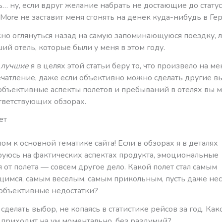
… ну, если вдруг желание набрать не достающие до статус
&More не заставит меня сгонять на денек куда-нибудь в Г
жно оглянуться назад на самую запоминающуюся поездку, 
ший отель, которые были у меня в этом году.
м
лучшие
я в целях этой статьи беру то, что произвело на м
ечатление, даже если объективно можно сделать другие в
 объективные аспекты полетов и пребываний в отелях вы 
ответствующих обзорах.
ет
м к основной тематике сайта! Если в обзорах я в деталях
уюсь на фактических аспектах продукта, эмоциональные
 от полета — совсем другое дело. Какой полет стал самым
имся, самым веселым, самым прикольным, пусть даже нес
объективные недостатки?
делать выбор, не копаясь в статистике рейсов за год. Как
 приходит на ум моментально, без раздумий?