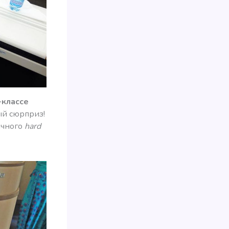
-классе
й сюрприз!
ачного
hard