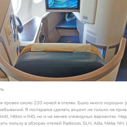
ль
 я провел около 220 ночей в отелях. Было много хороших (
ребываний. Я постарался сделать акцент не только на при
riott, Hilton и IHG, но и на менее очевидных вариантах. На
ть пользу в обзорах отелей Radisson, SLH, Alila, Melia, NH,