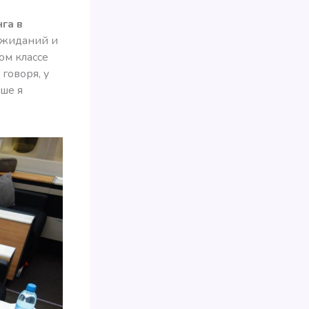
га в
 ожиданий и
ом классе
говоря, у
ше я