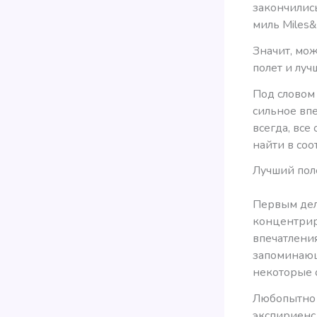
закончились
миль Miles
Значит, мо
полет и луч
Под слово
сильное вп
всегда, все
найти в со
Лучший пол
Первым дело
концентрир
впечатления
запоминающ
некоторые 
Любопытно с
экспириенс