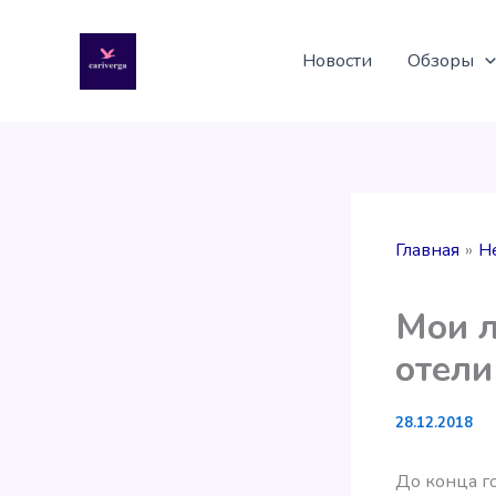
Перейти
к
Новости
Обзоры
содержимому
Главная
Н
Мои л
отели
28.12.2018
До конца го