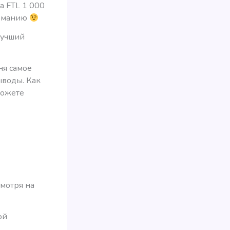
а FTL 1 000
ерманию
лучший
еня самое
ыводы. Как
можете
мотря на
ой