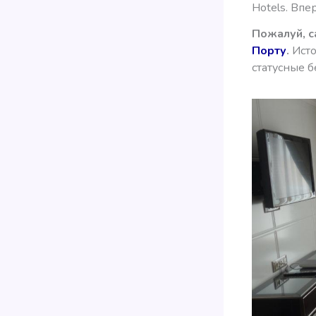
Hotels. Впе
Пожалуй, с
Порту
.
Исто
статусные б