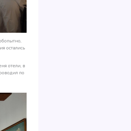
бопытно,
ния остались
ня отели, в
проводил по