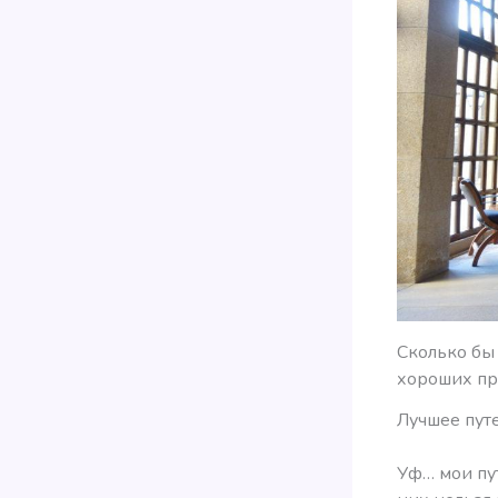
Сколько бы 
хороших пр
Лучшее пут
Уф… мои пу