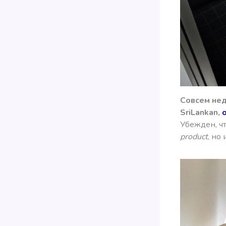
Совсем нед
SriLankan,
Убежден, ч
product
, но 