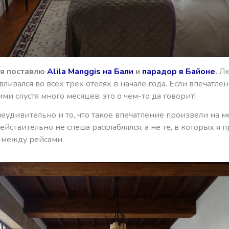
я поставлю
Alila Manggis на Бали
и
парадор в Байоне
.
Лю
авливался во всех трех отелях в начале года. Если впечатле
ми спустя много месяцев, это о чем-то да говорит!
еудивительно и то, что такое впечатление произвели на ме
ействительно не спеша расслаблялся, а не те, в которых я 
 между рейсами.