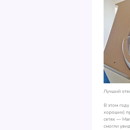
Лучший оте
В этом году
хороших) п
сетях — Mar
смогли увиде