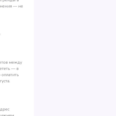
енения — не
е
етов между
ететь — в
о оплатить
уста.
Адрес
Ближнем