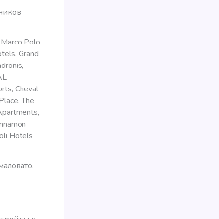
сников
, Marco Polo
tels, Grand
dronis,
AL
ts, Cheval
 Place, The
 Apartments,
Cinnamon
oli Hotels
маловато.
пгрейды в