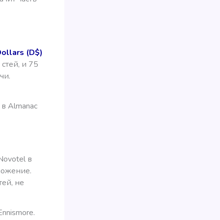
llars (D$)
 стей, и 75
чи.
)
в Almanac
Novotel в
ложение.
тей, не
Ennismore.