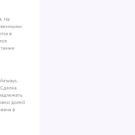
. На
ственными
тся в
ance
 также
Airways.
 Сделка
надлежать
совки долей
ована в