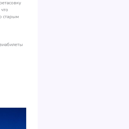
ретасовку
 что
о старым
авиабилеты