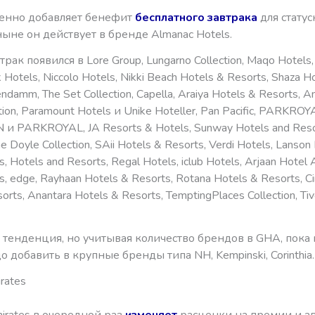
енно добавляет бенефит
бесплатного завтрака
для стату
тныне он действует в бренде Almanac Hotels.
трак появился в Lore Group, Lungarno Collection, Maqo Hotels
 Hotels, Niccolo Hotels, Nikki Beach Hotels & Resorts, Shaza Ho
endamm, The Set Collection, Capella, Araiya Hotels & Resorts, An
ction, Paramount Hotels и Unike Hoteller, Pan Pacific, PARKROY
и PARKROYAL, JA Resorts & Hotels, Sunway Hotels and Resor
he Doyle Collection, SAii Hotels & Resorts, Verdi Hotels, Lanson
s, Hotels and Resorts, Regal Hotels, iclub Hotels, Arjaan Hotel
s, edge, Rayhaan Hotels & Resorts, Rotana Hotels & Resorts, 
orts, Anantara Hotels & Resorts, TemptingPlaces Collection, Tiv
тенденция, но учитывая количество брендов в GHA, пока 
о добавить в крупные бренды типа NH, Kempinski, Corinthia.
rates
mirates в очередной раз
изменяет
расценки на премии и а