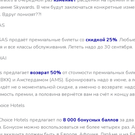
рамме Skywards. В чем будут заключаться конкретные изм
 Вдруг понизят??!
AS
 SAS продаёт премиальные билеты со
скидкой 25%
. Любы
 и все классы обслуживания. Лететь надо до 30 сентября.
HAI
ys предлагает
возврат 50%
от стоимости премиальных бил
BKK) и Амстердамом (AMS). Бронировать надо в июне, а л
идёт не о моментальной скидке, а именно о возврате: над
мость премии, а половина вернётся вам на счёт к концу авг
oice Hotels
Choice Hotels предлагает по
8 000 бонусных баллов
за два
. Бонусом можно воспользоваться не более четырех раз. 
и аккаунта должен быть в Европе, Африке, ЛатАме и на 