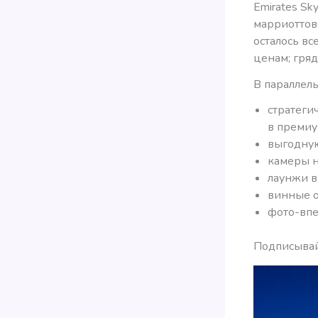
Emirates S
марриоттовс
осталось в
ценам; гря
В параллел
стратеги
в премиу
выгодную
камеры н
лаунжи в
винные о
фото-впе
Подписывайт