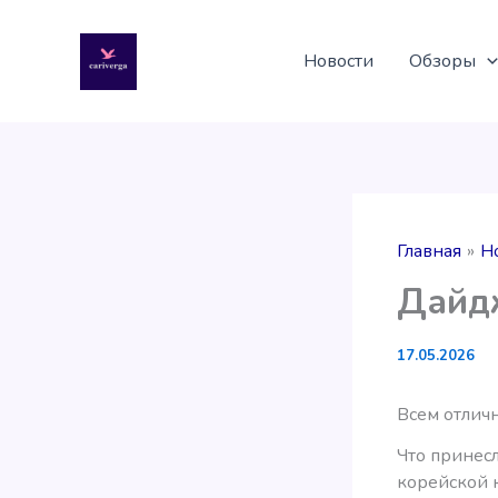
Перейти
к
Новости
Обзоры
содержимому
Главная
Н
Дайдж
17.05.2026
Всем отлич
Что принес
корейской 