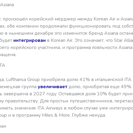
 Asiana
, произошёл корейский мёрджер между Korean Air и Asiana
ах, обе компании продолжали функционировать под соб
о в нынешнем декабре это изменится: бренд Asiana остане
 будет
интегрирован
в Korean Air. Это означает, что Star Alli
оего корейского участника, и программа лояльности Asiana
ращена.
ITA
да, Lufthansa Group приобрела долю 41% в итальянской ITA 
немецкая группа
увеличивает
долю, приобретая еще 49%.
ь завершена в 2027 году. Оставшаяся доля 10% будет при
му правительству. Для простых путешественников, перета
меть значения: ITA Airways в любом случае уже интегрир
roup и в программу Miles & More. Глубже некуда.
рак