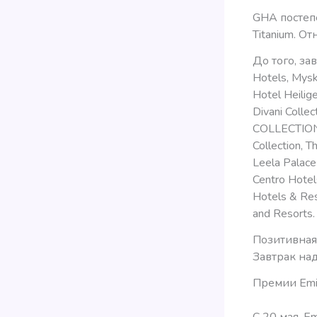
GHA постеп
Titanium. О
До того, зав
Hotels, Mysk
Hotel Heilig
Divani Colle
COLLECTION 
Collection, T
Leela Palace
Centro Hotel
Hotels & Res
and Resorts.
Позитивная 
Завтрак над
Премии Emi
С 20 мая, E