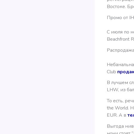
Востоке. Бр
Промо от I
С июля по н
Beachfront 
Распродажа
Небанальна
Club
продаю
В лучшем сл
LHW, из ба
То есть, ре
the World. Н
EUR. А в
те
Выгода ниве
ночи стоят 