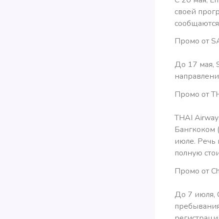
своей прог
сообщаются.
Промо от S
До 17 мая,
направления
Промо от T
THAI Airwa
Бангкоком (
июле. Речь 
полную стои
Промо от Ch
До 7 июля, 
пребывания
регистраци