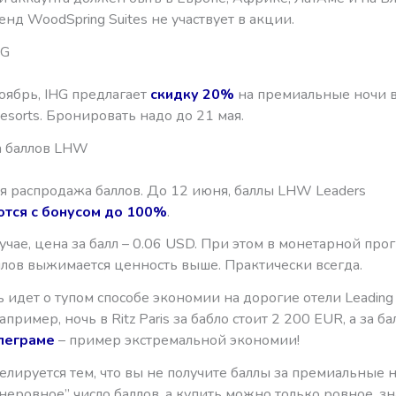
енд WoodSpring Suites не участвует в акции.
HG
оябрь, IHG предлагает
скидку 20%
на премиальные ночи в 
Resorts. Бронировать надо до 21 мая.
 баллов LHW
я распродажа баллов. До 12 июня, баллы LHW Leaders
тся с бонусом до 100%
.
учае, цена за балл – 0.06 USD. При этом в монетарной про
ллов выжимается ценность выше. Практически всегда.
чь идет о тупом способе экономии на дорогие отели Leading 
апример, ночь в Ritz Paris за бабло стоит 2 200 EUR, а за б
леграме
– пример экстремальной экономии!
лируется тем, что вы не получите баллы за премиальные н
“неровное” число баллов, а купить можно только ровное, зн