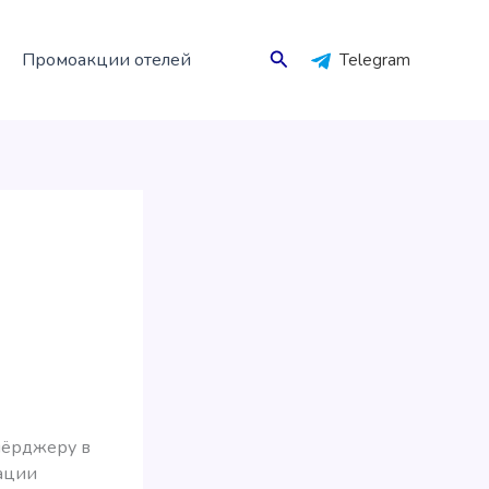
Поиск
Промоакции отелей
Telegram
мёрджеру в
ации