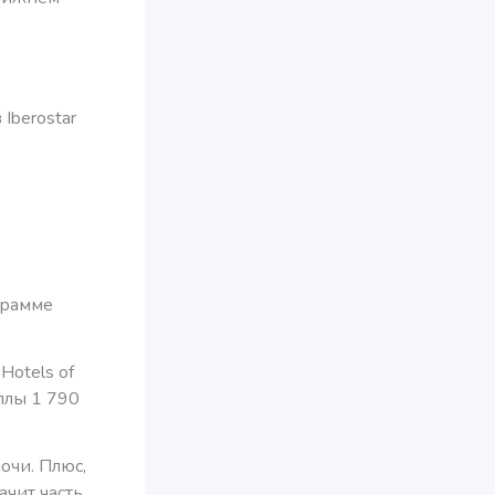
Iberostar
грамме
Hotels of
аллы 1 790
очи. Плюс,
ачит часть