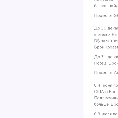
баллов пойд
Промо от 
До 30 дека
в отелях Pan
D$ за четв
Бронироват
До 31 декаб
Hotels. Бро
Промо от Ac
С 4 июня по
США и Кана
Подписчики 
больше. Бро
С 3 июля по