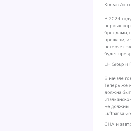
Korean Air и
В 2024 году
первых пор
брендами, н
прошлом, и
потеряет св
будет прек
LH Group и 
В начале го
Теперь же 
должна быт
итальянско
не должны и
Lufthansa G
GHA и завт