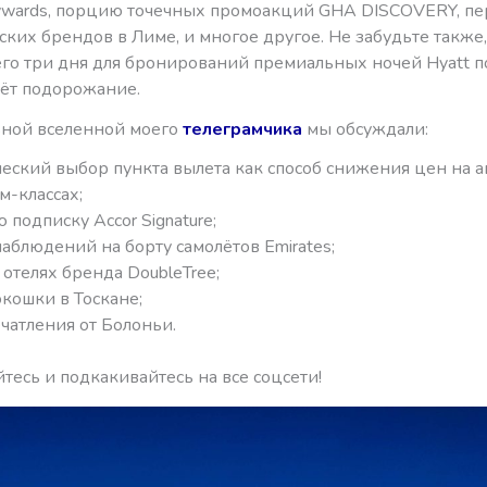
kywards, порцию точечных промоакций GHA DISCOVERY, пе
ких брендов в Лиме, и многое другое. Не забудьте также,
сего три дня для бронирований премиальных ночей Hyatt п
дёт подорожание.
ьной вселенной моего
телеграмчика
мы обсуждали:
ческий выбор пункта вылета как способ снижения цен на 
м-классах;
 подписку Accor Signature;
аблюдений на борту самолётов Emirates;
 отелях бренда DoubleTree;
кошки в Тоскане;
чатления от Болоньи.
есь и подкакивайтесь на все соцсети!