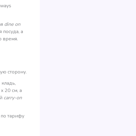
irways
ая
dine on
 посуда, а
о время.
ую сторону.
 кладь,
 20 см, а
ый
carry-on
е по тарифу