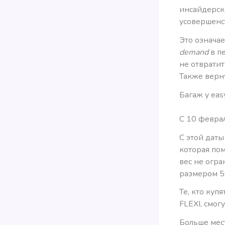
инсайдерс
усовершенст
Это означае
demand
в пе
не отврати
Также верн
Багаж у eas
С 10 феврал
С этой даты
которая пом
вес не огра
размером 56
Те, кто куп
FLEXI, смог
Больше мест