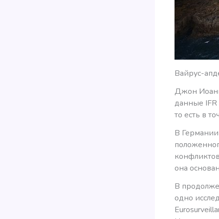
Вайрус-апд
Джон Иоанн
данные IFR 
то есть в т
В Германии
положенног
конфликтов 
она основан
В продолжен
одно иссле
Eurosurveil