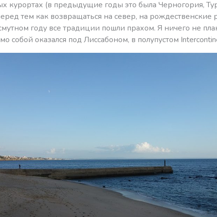
х курортах (в предыдущие годы это была Черногория, Ту
перед тем как возвращаться на север, на рождественские 
мутном году все традиции пошли прахом. Я ничего не пл
мо собой оказался под Лиссабоном, в полупустом Intercontine