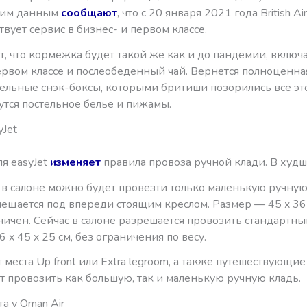
ким данным
сообщают
, что с 20 января 2021 года British A
вует сервис в бизнес- и первом классе.
т, что кормёжка будет такой же как и до пандемии, включ
рвом классе и послеобеденный чай. Вернется полноценная
тельные снэк-боксы, которыми бритиши позорились всё эт
утся постельное белье и пижамы.
yJet
я easyJet
изменяет
правила провоза ручной клади. В худш
 в салоне можно будет провезти только маленькую ручную
ещается под впереди стоящим креслом. Размер — 45 x 36 x
ничен. Сейчас в салоне разрешается провозить стандартн
 x 45 x 25 см, без ограничения по весу.
ят места Up front или Extra legroom, а также путешествующи
ут провозить как большую, так и маленькую ручную кладь.
а у Oman Air