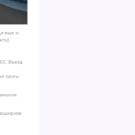
Да еще и
сту).
ЕС. Въезд
нт почти
емногих
расширила
з