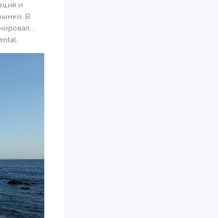
рция и
рынки. В
анировал…
ntal.