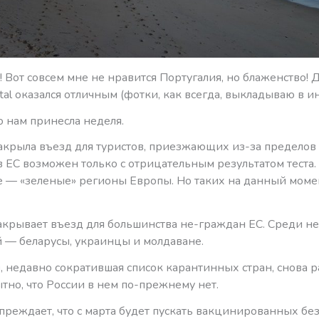
 Вот совсем мне не нравится Португалия, но блаженство! 
ental оказался отличным (фотки, как всегда, выкладываю в ин
то нам принесла неделя.
акрыла въезд для туристов, приезжающих из-за пределов 
 ЕС возможен только с отрицательным результатом теста.
 — «зеленые» регионы Европы. Но таких на данный моме
акрывает въезд для большинства не-граждан ЕС. Среди н
 — беларусы, украинцы и молдаване.
я
, недавно сократившая список карантинных стран, снова 
тно, что России в нем по-прежнему нет.
реждает, что с марта будет пускать вакцинированных бе