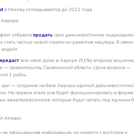
ad
в Москву откладываются до 2021 года.
 Аврора
флот собрался
продать
свое дальневосточное подразделен
 стать частью новой стратегии развития нацпера. В связи с
апдейт.
ередаст
всю свою долю в Авроре (51%) второму акционе
а — правительству Сахалинской области. Цена вопроса —
ий 1 рубль.
шаг — создание на базе Авроры единой дальневосточно
ии. На первом этапе она будет функционировать в форме
ых авиаперевозчиков, которые будут летать под единым 
sh Airways
о не официальная информация, но коллеги с доступом к