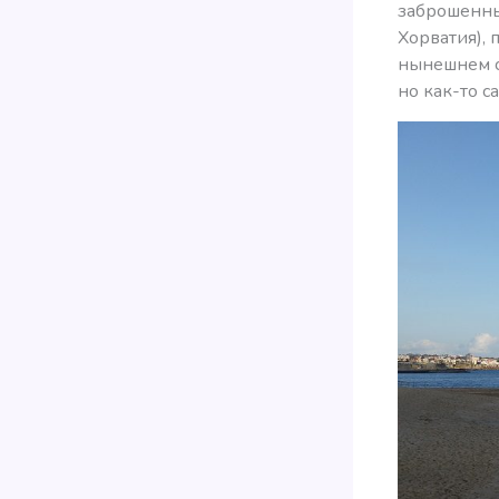
заброшенны
Хорватия), 
нынешнем с
но как-то са