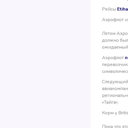
Рейсы
Etih
Аэрофлот и
Летом Аэро
должно было
ожидаемый 
Аэрофлот
п
перевозчик
символическ
Следующий 
авиакомпан
региональн
«Тайга».
Корм у Briti
Пока что эт