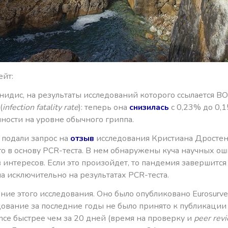
ейт:
идис, на результаты исследований которого ссылается ВО
(
infection fatality rate
): теперь она
снизилась
с 0,23% до 0,1
очности на уровне обычного гриппа.
 подали запрос на
отзыв
исследования Кристиана Дростен
о в основу PCR-теста. В нем обнаружены куча научных ош
интересов. Если это произойдет, то пандемия завершится 
а исключительно на результатах PCR-теста.
ие этого исследования. Оно было опубликовано Eurosurveil
дование за последние годы не было принято к публикации
lance быстрее чем за 20 дней (время на проверку и
peer rev