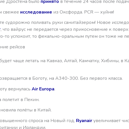
ие Дростена было
принято
в течение 24 часов после подач
ем свежее
исследование
из Оксфорда. PCR — хуйня!
е судорожно поливать руки санитайзером! Новое исслед
т
, что вайрус не передается через прикосновение к поверх
го-то успокоит, то фекально-оральным путем он тоже не пе
ние рейсов
будет чаще летать на Кавказ, Алтай, Камчатку, Хибины, в 
озвращается в Боготу, на A340-300. Без первого класса.
готу вернулась
Air Europa
.
 полетит в Пекин.
новила полёты в Китай.
повышенного спроса на Новый год,
Ryanair
увеличивает чис
ритании и Ирландии.