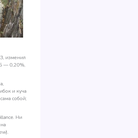
З, изменил
5 — 0,20%,
а,
ибок и куча
сама собой;
lance. Ни
 на
iew
).