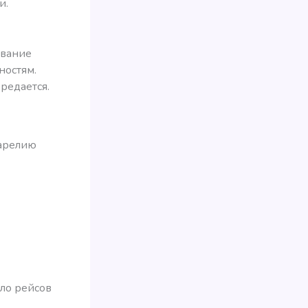
и.
ование
ностям.
редается.
Карелию
ло рейсов