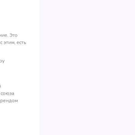
ие. Это
 этим, есть
ру
й
 союза
брендом