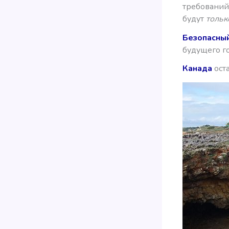
требований 
будут
тольк
Безопасный
будущего го
Канада
оста