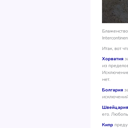
Блаженство!
Intercontin
Итак, вот ч
Хорватия
з
из пределов
Исключение
нет.
Болгария
з
исключений
Швейцари
его. Любопы
Кипр
предуп