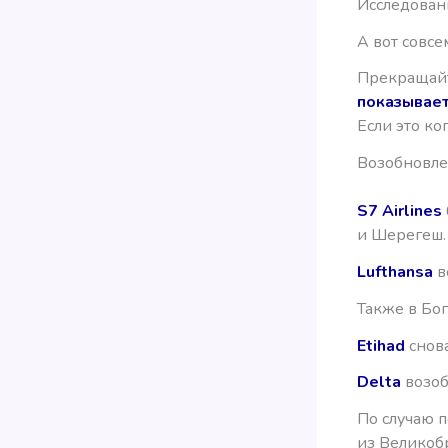
Исследован
А вот совс
Прекращайт
показывае
Если это ко
Возобновле
S7 Airlines
и Шерегеш.
Lufthansa
в
Также в Бо
Etihad
снова
Delta
возоб
По случаю 
из Великоб