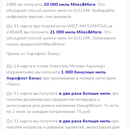
288€ вы получите
20 000 миль Miles&More
. Это
обходной способ купить мили по 0,0144€. Выбирайте
цифровую версию, она дешевле.
До 31 марта при подписке на WELT AM SONNTAG за
249,60€ вы получите
21 000 миль Miles&More
. Это
обходной способ купить мили по 0,0119€. Оплачивать
нужно кредиткой Miles&More.
Промо от Аэрофлот Бонус
До 14 марта в отеле Новотель Москва Аэропорт
Шереметьево вы получите
1 000 бонусных миль
Аэрофлот Бонус
при проживании в номере категории
«Люкс».
До 31 марта вы получите
в два раза больше миль
при
покупке дизайнерских предметов интерьера и
аксессуаров для дома в магазинах DesignBoom. То есть,
по 2 мили за каждые потраченные 75 руб.
До 31 марта вы получите
в два раза больше миль
при
покупке матрасов и диванов, кроватей, аксессуаров для