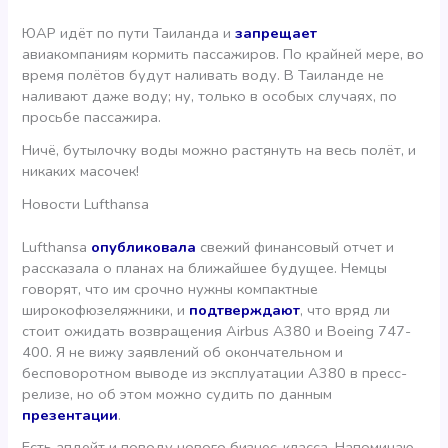
ЮАР идёт по пути Таиланда и
запрещает
авиакомпаниям кормить пассажиров. По крайней мере, во
время полётов будут наливать воду. В Таиланде не
наливают даже воду; ну, только в особых случаях, по
просьбе пассажира.
Ничё, бутылочку воды можно растянуть на весь полёт, и
никаких масочек!
Новости Lufthansa
Lufthansa
опубликовала
свежий финансовый отчет и
рассказала о планах на ближайшее будущее. Немцы
говорят, что им срочно нужны компактные
широкофюзеляжники, и
подтверждают
, что вряд ли
стоит ожидать возвращения Airbus A380 и Boeing 747-
400. Я не вижу заявлений об окончательном и
бесповоротном выводе из эксплуатации А380 в пресс-
релизе, но об этом можно судить по данным
презентации
.
Есть апдейт и поводу нового бизнес-класса. Напоминаю,