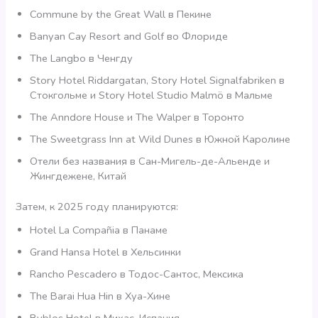
Commune by the Great Wall в Пекине
Banyan Cay Resort and Golf во Флориде
The Langbo в Ченгду
Story Hotel Riddargatan, Story Hotel Signalfabriken в
Стокгольме и Story Hotel Studio Malmö в Мальме
The Anndore House и The Walper в Торонто
The Sweetgrass Inn at Wild Dunes в Южной Каролине
Отели без названия в Сан-Мигель-де-Альенде и
Жингдежене, Китай
Затем, к 2025 году планируются:
Hotel La Compañia в Панаме
Grand Hansa Hotel в Хельсинки
Rancho Pescadero в Тодос-Сантос, Мексика
The Barai Hua Hin в Хуа-Хине
Byblos Hotel в Михас, Испания