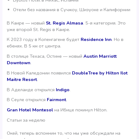
Отели без названия в Сучжоу, Шизуоке и Калифорнии
В Каире — новый
St. Regis Almasa
. 5-я категория. Это
уже второй St. Regis в Каире.
К 2023 году в Копенгагене будет
Residence Inn
. Но в
ебенях. В 5 км от центра.
В столице Техаса, Остине — новый
Austin Marriott
Downtown
.
В Новой Каледонии появился
DoubleTree by Hilton Ilot
Maitre Resort
.
В Аделаиде открылся
Indigo
.
В Сеуле открылся
Fairmont
.
Gran Hotel Montesol
на Ибице покинул Hilton.
Статьи за неделю
Окей, теперь вспомним то, что мы уже обсуждали на