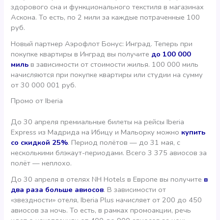
здорового сна и функционального текстиля в магазинах
Аскона. То есть, по 2 мили за каждые потраченные 100
руб.
Новый партнер Аэрофлот Бонус: Инград. Теперь при
покупке квартиры в Инград вы получите
до 100 000
миль
в зависимости от стоимости жилья. 100 000 миль
начисляются при покупке квартиры или студии на сумму
от 30 000 001 руб.
Промо от Iberia
До 30 апреля премиальные билеты на рейсы Iberia
Express из Мадрида на Ибицу и Мальорку можно
купить
со скидкой 25%
. Период полётов — до 31 мая, с
несколькими блэкаут-периодами. Всего 3 375 авиосов за
полёт — неплохо.
До 30 апреля в отелях NH Hotels в Европе вы получите
в
два раза больше авиосов
. В зависимости от
«звездности» отеля, Iberia Plus начисляет от 200 до 450
авиосов за ночь. То есть, в рамках промоакции, речь