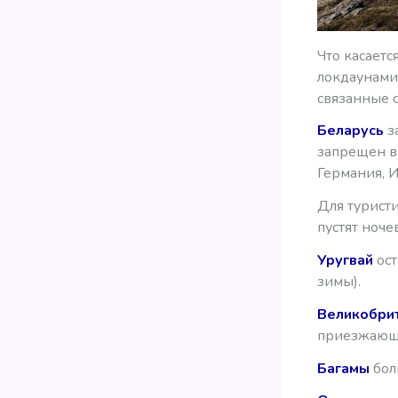
Что касаетс
локдаунами
связанные с
Беларусь
з
запрещен в 
Германия, И
Для турист
пустят ночев
Уругвай
ост
зимы).
Великобри
приезжающи
Багамы
бол