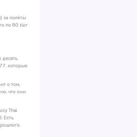
s
) за полёты
го по 80
tier
е десять
777, которые
ит о том,
но, что они
су Thai
. Есть
прошлого.