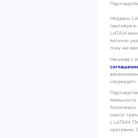
Партнерств
Недавно L
партнера в А
LATAM может
логично ук
тому же явл
Начиная с 
соглашени
авиакомпан
«переедет» 
Партнерств
лояльности.
Aeromexico,
смогут трат
с LATAM. Пл
программ. Э