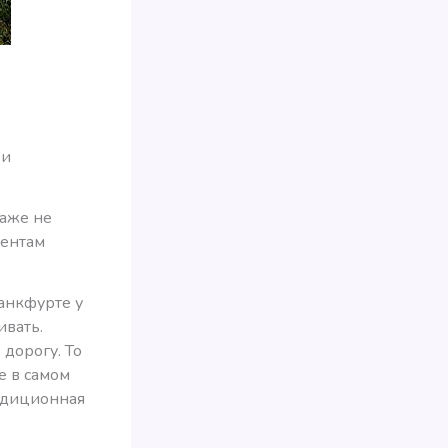
 и
даже не
иентам
анкфурте у
ивать.
 дорогу. То
е в самом
радиционная