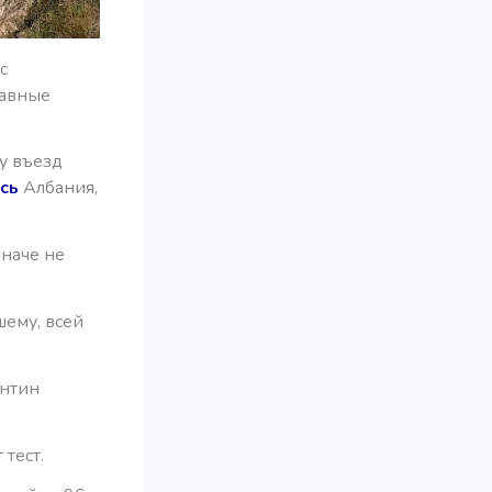
с
лавные
у въезд
сь
Албания,
Иначе не
шему, всей
антин
тест.