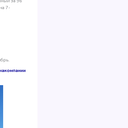
нный за 96
на 7-
брь.
виакомпании