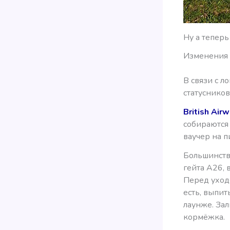
Ну а теперь
Изменения 
В связи с л
статусников
British Air
собираются
ваучер на п
Большинст
гейта А26, 
Перед уходо
есть, выпит
лаунже. Зал
кормёжка.