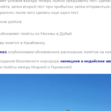
яет условия въезда: теперь нужно предъявить тест, сдела
илёта, затем второй тест при прибытии, затем отправиться 
антин, после чего сделать еще один тест.
ние рейсов
обновляет полёты из Москвы в Дубай.
а полетит в Касабланку.
ines
опубликовала обновленное расписание полётов на ноя
создания безопасного коридора,
немецкие и индийские а
и полёты между Индией и Германией.