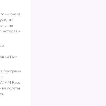
ого — смена
ухи, что
 вполне
, которая к
ое
бря LATAM
ов программ
 с
 LATAM Pass
— на полёты
их