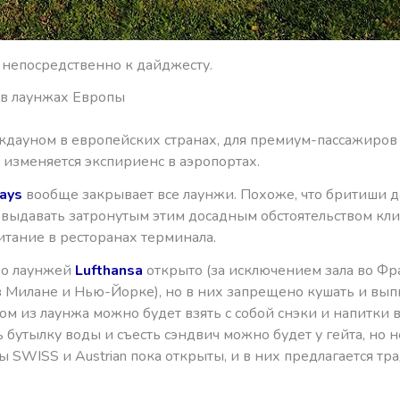
 непосредственно к дайджесту.
в лаунжах Европы
окдауном в европейских странах, для премиум-пассажиров
 изменяется экспириенс в аэропортах.
ways
вообще закрывает все лаунжи. Похоже, что бритиши 
 выдавать затронутым этим досадным обстоятельством кл
итание в ресторанах терминала.
во лаунжей
Lufthansa
открыто (за исключением зала во Фр
в Милане и Нью-Йорке), но в них запрещено кушать и вып
м из лаунжа можно будет взять с собой снэки и напитки в
ь бутылку воды и съесть сэндвич можно будет у гейта, но н
ы SWISS и Austrian пока открыты, и в них предлагается т