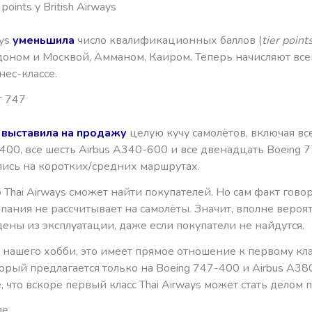
points у British Airways
ays
уменьшила
число квалификационных баллов (
tier point
оном и Москвой, Амманом, Каиром. Теперь начисляют все
нес-классе.
т 747
s
выставила на продажу
целую кучу самолётов, включая вс
400, все шесть Airbus A340-600 и все двенадцать Boeing 
лись на коротких/средних маршрутах.
о Thai Airways сможет найти покупателей. Но сам факт говор
пания не рассчитывает на самолёты. Значит, вполне вероят
ены из эксплуатации, даже если покупатели не найдутся.
 нашего хобби, это имеет прямое отношение к первому клас
торый предлагается только на Boeing 747-400 и Airbus A380
 что вскоре первый класс Thai Airways может стать делом 
ие