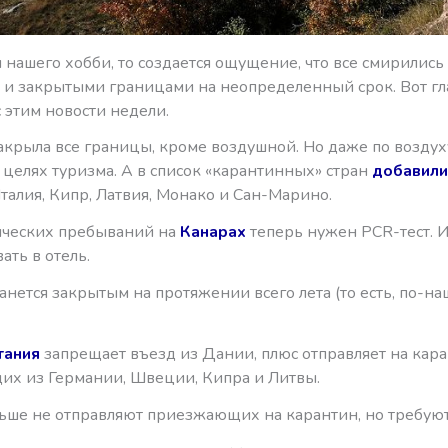
я нашего хобби, то создается ощущение, что все смирились 
 и закрытыми границами на неопределенный срок. Вот г
 этим новости недели.
акрыла все границы, кроме воздушной. Но даже по воздух
целях туризма. А в список «карантинных» стран
добавили
талия, Кипр, Латвия, Монако и Сан-Марино.
ических пребываний на
Канарах
теперь нужен PCR-тест. 
ать в отель.
анется закрытым на протяжении всего лета (то есть, по-на
тания
запрещает въезд из Дании, плюс отправляет на кар
х из Германии, Швеции, Кипра и Литвы.
ьше не отправляют приезжающих на карантин, но требуют 