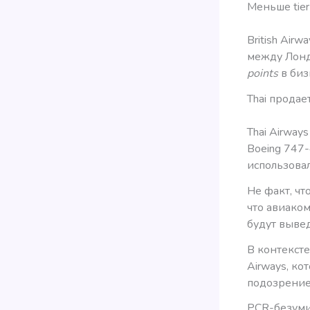
Меньше tier 
British Airw
между Лонд
points
в биз
Thai продае
Thai Airway
Boeing 747-
использова
Не факт, чт
что авиаком
будут вывед
В контексте
Airways, ко
подозрение,
PCR-безум