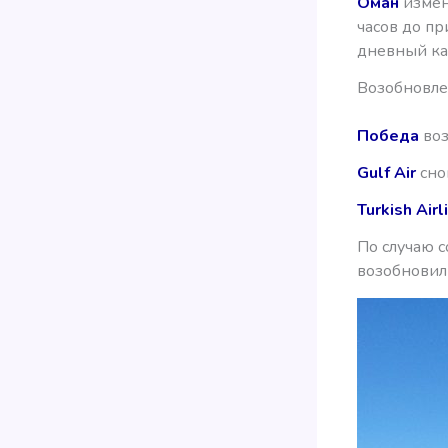
Оман
измен
часов до пр
дневный кар
Возобновле
Победа
воз
Gulf Air
снов
Turkish Airl
По случаю 
возобновил