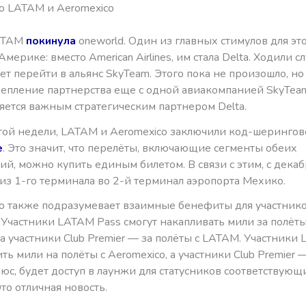
о LATAM и Aeromexico
ATAM
покинула
oneworld. Один из главных стимулов для эт
мерике: вместо American Airlines, им стала Delta. Ходили сл
 перейти в альянс SkyTeam. Этого пока не произошло, но
репление партнерства еще с одной авиакомпанией SkyTeam
яется важным стратегическим партнером Delta.
этой недели, LATAM и Aeromexico заключили код-шерингов
е
. Это значит, что перелёты, включающие сегменты обеих
ий, можно купить единым билетом. В связи с этим, с дека
из 1-го терминала во 2-й терминал аэропорта Мехико.
о также подразумевает взаимные бенефиты для участник
 Участники LATAM Pass смогут накапливать мили за полёты
 а участники Club Premier — за полёты с LATAM. Участники
ить мили на полёты с Aeromexico, а участники Club Premier 
юс, будет доступ в лаунжи для статусников соответствующ
то отличная новость.