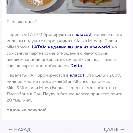
Сколько миль?
Перелёты LATAM бронируются в
класс Z
. Больше всего
миль вы получите в программах Alaska Mileage Plan и
Miles&More.
LATAM недавно вышла из oneworld
, но
сохранила партнерские отношения с некоторыми
авиакомпаниями альянса, включая S7 Airlines. Плюс в
список партнеров добавилась
Delta
.
Перелеты TAP бронируются в
класс J
. Это целых 200%
миль во многие программы Star Alliance: например,
Miles&More или Miles+Bonus. Перелет туда-обратно из
Лиссабона в Сан-Паулу в бизнес-классе принесет почти
20 тыщ миль.
Удачных покупок!
НАЗАД
ДАЛЕЕ