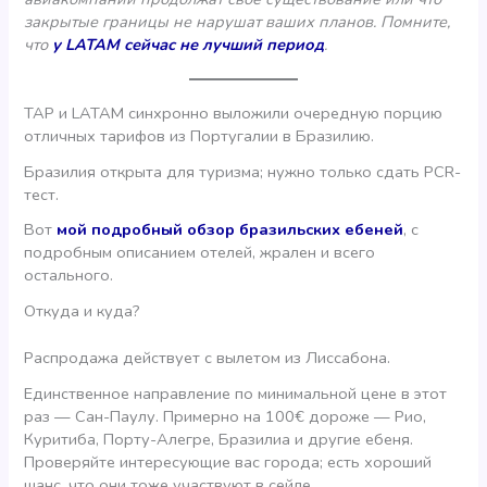
закрытые границы не нарушат ваших планов.
Помните,
что
у LATAM сейчас не лучший период
.
TAP и LATAM синхронно выложили очередную порцию
отличных тарифов из Португалии в Бразилию.
Бразилия открыта для туризма; нужно только сдать PCR-
тест.
Вот
мой подробный обзор бразильских ебеней
, с
подробным описанием отелей, жрален и всего
остального.
Откуда и куда?
Распродажа действует с вылетом из Лиссабона.
Единственное направление по минимальной цене в этот
раз — Сан-Паулу. Примерно на 100€ дороже — Рио,
Куритиба, Порту-Алегре, Бразилиа и другие ебеня.
Проверяйте интересующие вас города; есть хороший
шанс, что они тоже участвуют в сейле.