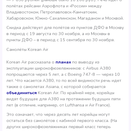
полётах рейсами Аэрофлота и «России» между
Владивостоком, Петропавловск-Камчатским,
Хабаровском, Южно-Сахалинском, Магаданом и Москвой.
Скидка действует для полётов из пунктов ДФО в Москву
в период с 19 августа по 30 ноября, а из Москвы в
пункты ДФО – в период с 15 сентября по 30 ноября.
Самолёты Korean Air
Korean Air рассказала о
планах
по выводу из
эксплуатации широкофюзеляжников: с Airbus A380
попрощаются через 5 лет, а с Boeing 747-8 — через 10
лет. Что касается А380, то по всей видимости речь идет
также о самолетах Asiana, с которой собирается
объединиться
Korean Air. По крайней мере, корейцы
видят будущее для А380 на протяжении будущих пяти
лет (в отличие, например, от Lufthansa и Air France).
Это означает, что через десять лет корейцы могут
остаться без самолётов с кабиной первого класса. (На
других широкофюзеляжниках первый класс теперь