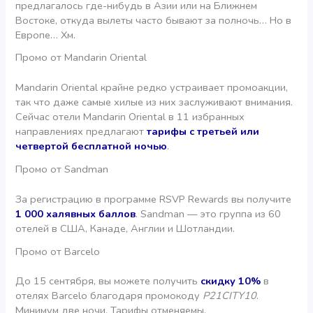
предлагалось где-нибудь в Азии или на Ближнем
Востоке, откуда вылеты часто бывают за полночь… Но в
Европе… Хм.
Промо от Mandarin Oriental
Mandarin Oriental крайне редко устраивает промоакции,
так что даже самые хилые из них заслуживают внимания.
Сейчас отели Mandarin Oriental в 11 избранных
направлениях предлагают
тарифы с третьей или
четвертой бесплатной ночью
.
Промо от Sandman
За регистрацию в программе RSVP Rewards вы получите
1 000 халявных баллов
. Sandman — это группа из 60
отелей в США, Канаде, Англии и Шотландии.
Промо от Barcelo
До 15 сентября, вы можете получить
скидку 10%
в
отелях Barcelo благодаря промокоду
P21CITY10
.
Минимум две ночи. Тарифы отменяемы.