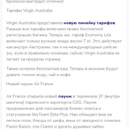
брокколи выглядит отлично!
Тарифы Virgin Australia
Virgin Australia представила
новую линейку тарифов
.
Раньше все тарифы включали право бесплатной
регистрации багажа. Теперь же, тариф Economy Lite
включает только ручную кладь весом 7 кг. Это действует
как внутри Австралии, так и на международных рейсах
(ну, если я правильно понимаю, сейчас Virgin Australia не
летает за пределы страны).
Также исчезла бесплатная еда. Теперь в экономе будут
давать только воду, чай и кофе.
Новый лаунж Air France
Air France открыла новый
лаунж
в терминале 2F (внутри
шенгена) парижского аэропорта CDG. Лаунж
предназначен для пассажиров бизнес-класса и
статусников SkyTeam Elite Plus. Нам обещают вид на
летное поле, блюда от шефа, вина от звездного сомелье
Paolo Basso, спа Clarins и десять душевых кабин.