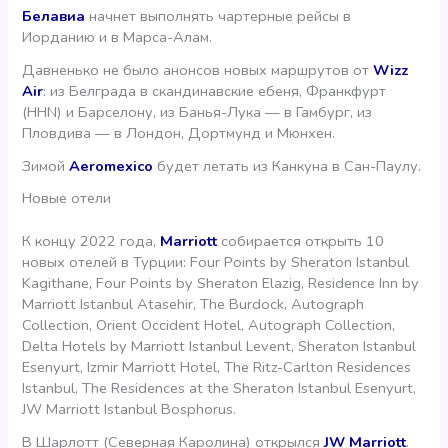
Белавиа
начнет выполнять чартерные рейсы в
Иорданию и в Марса-Алам.
Давненько не было анонсов новых маршрутов от
Wizz
Air
: из Белграда в скандинавские ебеня, Франкфурт
(HHN) и Барселону, из Банья-Лука — в Гамбург, из
Пловдива — в Лондон, Дортмунд и Мюнхен.
Зимой
Aeromexico
будет летать из Канкуна в Сан-Паулу.
Новые отели
К концу 2022 года,
Marriott
собирается открыть 10
новых отелей в Турции: Four Points by Sheraton Istanbul
Kagithane, Four Points by Sheraton Elazig, Residence Inn by
Marriott Istanbul Atasehir, The Burdock, Autograph
Collection, Orient Occident Hotel, Autograph Collection,
Delta Hotels by Marriott Istanbul Levent, Sheraton Istanbul
Esenyurt, Izmir Marriott Hotel, The Ritz-Carlton Residences
Istanbul, The Residences at the Sheraton Istanbul Esenyurt,
JW Marriott Istanbul Bosphorus.
В Шарлотт (Северная Каролина) открылся
JW Marriott
.