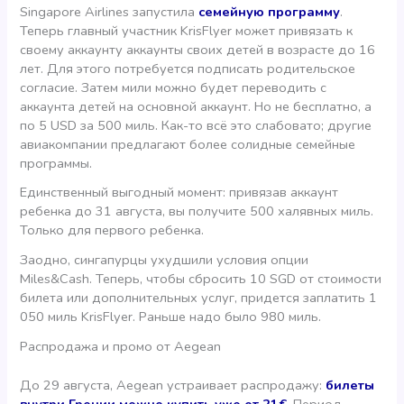
Singapore Airlines запустила
семейную программу
.
Теперь главный участник KrisFlyer может привязать к
своему аккаунту аккаунты своих детей в возрасте до 16
лет. Для этого потребуется подписать родительское
согласие. Затем мили можно будет переводить с
аккаунта детей на основной аккаунт. Но не бесплатно, а
по 5 USD за 500 миль. Как-то всё это слабовато; другие
авиакомпании предлагают более солидные семейные
программы.
Единственный выгодный момент: привязав аккаунт
ребенка до 31 августа, вы получите 500 халявных миль.
Только для первого ребенка.
Заодно, сингапурцы ухудшили условия опции
Miles&Cash. Теперь, чтобы сбросить 10 SGD от стоимости
билета или дополнительных услуг, придется заплатить 1
050 миль KrisFlyer. Раньше надо было 980 миль.
Распродажа и промо от Aegean
До 29 августа, Aegean устраивает распродажу:
билеты
внутри Греции можно купить уже от 21€
. Период