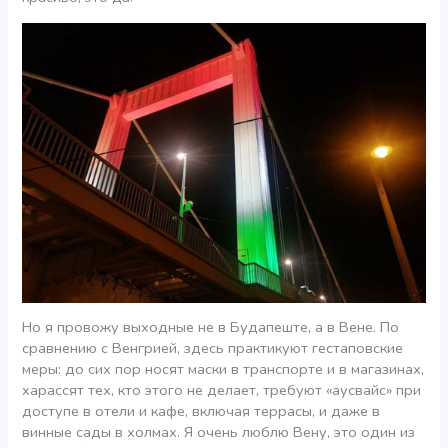
Но я провожу выходные не в Будапеште, а в Вене. По
сравнению с Венгрией, здесь практикуют гестаповские
меры: до сих пор носят маски в транспорте и в магазинах,
харассят тех, кто этого не делает, требуют «аусвайс» при
доступе в отели и кафе, включая террасы, и даже в
винные сады в холмах. Я очень люблю Вену, это один из