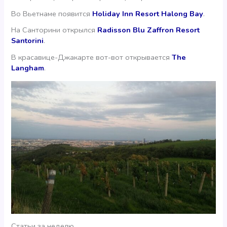
Во Вьетнаме появится
Holiday Inn Resort Halong Bay
.
На Санторини открылся
Radisson Blu Zaffron Resort
Santorini
.
В красавице-Джакарте вот-вот открывается
The
Langham
.
Статьи за неделю