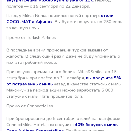
полетов — с 15 сентября по 22 декабря.
Плюс, у Miles+Bonus появился новый партнер:
отели
COCO-MAT а Афинах
. Вы будете получать по 250 миль
за каждую ночь.
Промо от Turkish Airlines
В последнее время промоакции турков вызывают
жалость. В следующий раз я даже не буду упоминать о
них; это грёбаный позор.
При покупке премиального билета Miles&Smiles до 15
сентября и при полёте до 31 декабря,
вы получите 5%
от потраченных миль
назад в качестве статусных миль.
Максимум за период акции можно заработать 5 000
статусных миль. Пять процентов, бля.
Промо от ConnectMiles
При бронировании до 5 сентября отелей на платформе
ConnectMiles Hotels, вы получите
40% бонусных миль
Copa Airlines ConnectMiles
. Пребывания должны