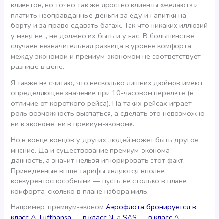
клиентов, но точно так же яростно клиенты «желают» и
платить неоправданные деньги за еду и напитки на
борту и за право сдавать багаж. Так что никаких иллюзий
у меня нет, не должно их быть и у вас. В большинстве
случаев незначительная разница в уровне комфорта
между экономом и премиум-экономом не соответствует
разнице в цене.
Я также не считаю, что несколько лишних дюймов имеют
определяющее значение при 10-часовом перелете (в
отличие от короткого рейса). На таких рейсах играет
роль возможность выспаться, а сделать это невозможно
ни в экономе, ни в премиум-экономе.
Но в конце концов у других людей может быть другое
мнение. Да и существование премиум-эконома —
данность, а значит нельзя игнорировать этот факт.
Приведенные выше тарифы являются вполне
конкурентоспособными — пусть не столько в плане
комфорта, сколько в плане набора миль.
Например, премиум-эконом
Аэрофлота бронируется в
класс A
,
Lufthansa — в класс N
, а
SAS — в класс А
.