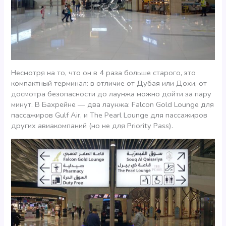
Несмотря на то, что он в 4 раза больше старого, это
компактный терминал: в отличие от Дубая или Дохи, от
досмотра безопасности до лаунжа можно дойти за пару
минут. В Бахрейне — два лаунжа: Falcon Gold Lounge для
пассажиров Gulf Air, и The Pearl Lounge для пассажиров
других авиакомпаний (но не для Priority Pass).