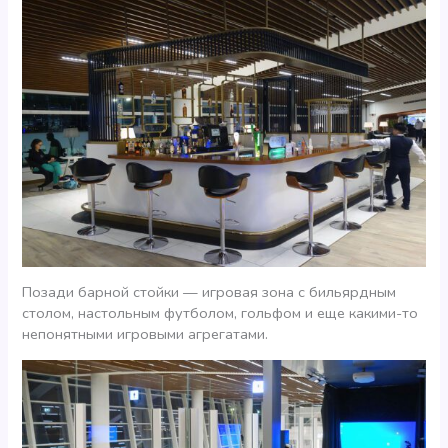
Позади барной стойки — игровая зона с бильярдным
столом, настольным футболом, гольфом и еще какими-то
непонятными игровыми агрегатами.