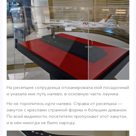
На ресепшне сотрудница отсканировала мой посадочный
и указала мне путь налево, в основную часть лаунжа.
Но не торопитесь идти налево. Справа от ресепшна —
закуток с креслами странной формы и большим диваном.
По всей видимости, посетители пропускают этот закуток,
и в нём никогда не было народу.