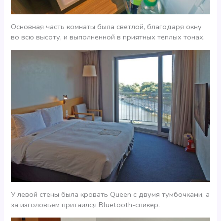
Основная часть комнаты была светлой, благодаря окну
во всю высоту, и выполненной в приятных теплых тонах.
У левой стены была кровать Queen с двумя тумбочками, а
за изголовьем притаился Bluetooth-спикер.