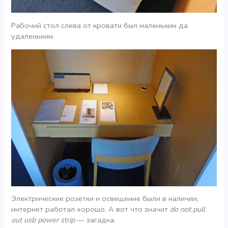
Рабочий стол слева от кровати был маленьким да
удаленьким.
Электрические розетки и освещение были в наличии,
интернет работал хорошо. А вот что значит
do not pull
out usb power strip
— загадка.