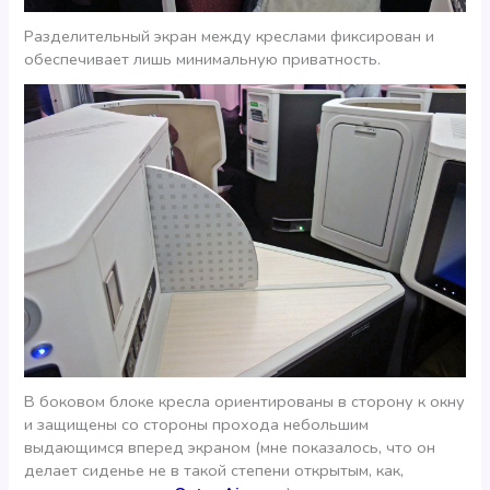
Разделительный экран между креслами фиксирован и
обеспечивает лишь минимальную приватность.
В боковом блоке кресла ориентированы в сторону к окну
и защищены со стороны прохода небольшим
выдающимся вперед экраном (мне показалось, что он
делает сиденье не в такой степени открытым, как,