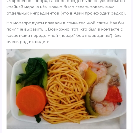
Откровенно говоря, главное блюдо было не ужасным: по
крайней мере, в нём можно было сепарировать вкус
отдельных ингредиентов (что в Азии происходит редко).
Но морепродукты плавали в сомнительной слизи. Как бы
помягче выразить… Возможно, тот, кто был в контакте с
креветками передо мной (повар? бортпроводник?), был
очень рад их видеть.