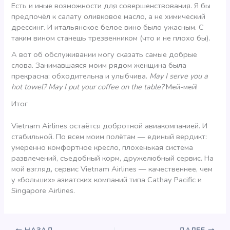
Есть и иные возможности для совершенствования. Я бы
предпочёл к салату оливковое масло, а не химический
дрессинг. И итальянское белое вино было ужасным. С
таким вином станешь трезвенником (что и не плохо бы).
А вот об обслуживании могу сказать самые добрые
слова. Занимавшаяся моим рядом женщина была
прекрасна: обходительна и улыбчива.
May I serve you a
hot towel? May I put your coffee on the table?
Мей-мей!
Итог
Vietnam Airlines остаётся добротной авиакомпанией. И
стабильной. По всем моим полётам — единый вердикт:
умеренно комфортное кресло, плохенькая система
развлечений, съедобный корм, дружелюбный сервис. На
мой взгляд, сервис Vietnam Airlines — качественнее, чем
у «больших» азиатских компаний типа Cathay Pacific и
Singapore Airlines.