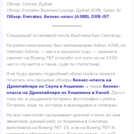
Обзор: Conrad, Дубай
Обзор: Emirates Business Lounge, Дубай (DXB, Gates A)
Обзор: Emirates, бизнес-класс (A380), DXB-IST
Следующей остановкой после Вьетнама был Сингапур.
На рейсе изначальнно был запланирован Airbus A350, но
Vietnam Airlines — как и в прошлом году — заменила
самолёт на Boeing 787 (спасибо что хоть не на A320;
часто случается и такое, судя по статистике).
Я не буду делать подробный обзор полёта: можете
почитать мои прошлые обзоры
бизнес-класса на
Дримлайнере из Сеула в Хошимин
, а также
бизнес-
класса на Дримлайнере из Хошимина в Ханой
. Да и к
тому же, я умудрился потерять фотографии с рейса.
Остались лишь те, которые я выкладывал в телеграм.
Но все-таки полёт заслуживает краткой статьи, во имя
авиагиков: данный рейс из Хошимина в Сингапур
выполнялся на Boeing 787-10, а не на Boeing 787-9,
который я обозревал ранее. Важная деталь, хи-хи?!