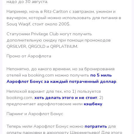
надо до 30 августа.
Например, ночь в Ritz-Carlton с завтраком, ужином и
ваучером, который можно использовать для питания в
Souq Waqif, стоит около 200$.
Статусники Privilege Club могут получить
дополнительную скидку при помощи промокодов
QRSILVER, QRGOLD и QRPLATINUM.
Промо от Аэрофлота
Непонятно, до какого времени, но за бронирования
отелей на booking.com можно получить
по 5 миль
Аэрофлот Бонус за каждый потраченный доллар
.
Неплохой вариант для тех, кто 1) пользуется
booking.com,
хоть делать этого и не стоит
, 2)
предпочитает аэрофлотовские мили
кэшбеку
.
Паркинг и Аэрофлот Бонус
Теперь мили Аэрофлот Бонус можно
потратить
для
оплаты парковки в аэропорту Шереметьево! Для этого