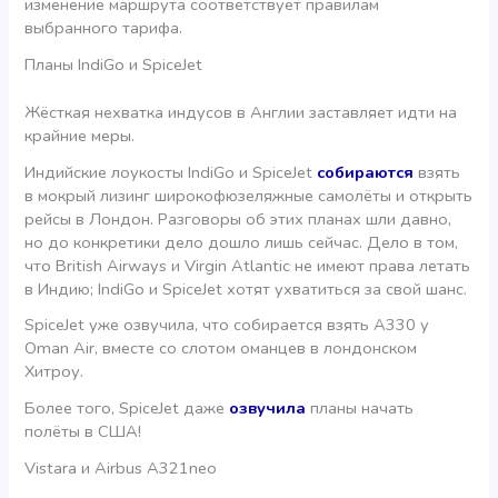
изменение маршрута соответствует правилам
выбранного тарифа.
Планы IndiGo и SpiceJet
Жёсткая нехватка индусов в Англии заставляет идти на
крайние меры.
Индийские лоукосты IndiGo и SpiceJet
собираются
взять
в мокрый лизинг широкофюзеляжные самолёты и открыть
рейсы в Лондон. Разговоры об этих планах шли давно,
но до конкретики дело дошло лишь сейчас. Дело в том,
что British Airways и Virgin Atlantic не имеют права летать
в Индию; IndiGo и SpiceJet хотят ухватиться за свой шанс.
SpiceJet уже озвучила, что собирается взять А330 у
Oman Air, вместе со слотом оманцев в лондонском
Хитроу.
Более того, SpiceJet даже
озвучила
планы начать
полёты в США!
Vistara и Airbus A321neo