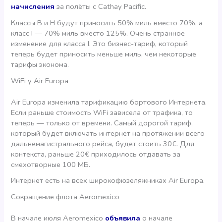
начисления
за полёты с Cathay Pacific.
Классы B и H будут приносить 50% миль вместо 70%, а
класс I — 70% миль вместо 125%. Очень странное
изменение для класса I. Это бизнес-тариф, который
теперь будет приносить меньше миль, чем некоторые
тарифы эконома.
WiFi у Air Europa
Air Europa изменила тарификацию бортового Интернета.
Если раньше стоимость WiFi зависела от трафика, то
теперь — только от времени. Самый дорогой тариф,
который будет включать интернет на протяжении всего
дальнемагистрального рейса, будет стоить 30€. Для
контекста, раньше 20€ приходилось отдавать за
смехотворные 100 МБ.
Интернет есть на всех широкофюзеляжниках Air Europa.
Сокращение флота Aeromexico
В начале июля Aeromexico
объявила
о начале