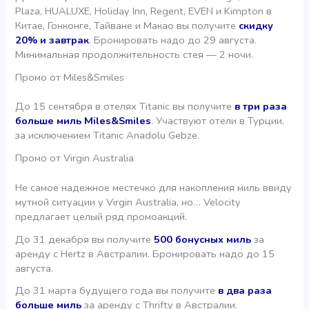
Plaza, HUALUXE, Holiday Inn, Regent, EVEN и Kimpton в
Китае, Гонконге, Тайване и Макао вы получите
скидку
20% и завтрак
. Бронировать надо до 29 августа.
Минимальная продолжительность стея — 2 ночи.
Промо от Miles&Smiles
До 15 сентября в отелях Titanic вы получите
в три раза
больше миль Miles&Smiles
. Участвуют отели в Турции,
за исключением Titanic Anadolu Gebze.
Промо от Virgin Australia
Не самое надежное местечко для накопления миль ввиду
мутной ситуации у Virgin Australia, но… Velocity
предлагает целый ряд промоакций.
До 31 декабря вы получите
500 бонусных миль
за
аренду с Hertz в Австралии. Бронировать надо до 15
августа.
До 31 марта будущего года вы получите
в два раза
больше миль
за аренду с Thrifty в Австралии.