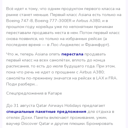
Всё идет к тому, что одним продуктом первого класса на
рынке станет меньше. Первый класс Asiana есть только на
Boeing 747-8, Boeing 777-300ER и Airbus A380, и в
прошлом году корейцы уже по непонятным причинам
переставали продавать места в нем. Потом первый класс
снова появился, но только на избранных рейсах (а
последнее время — в Лос-Анджелес и Франкфурт).
Что ж, теперь Asiana опять
перестала
продавать
первый класс на всех самолётах, вплоть до конца
расписания, то есть до июля будущего года. При этом,
пока что речь не идет о прощании с Airbus A380;
самолёты по-прежнему значатся на рейсах в LAX и FRA.
Поди разбери…
Спецпредложения в Катаре
До 31 августа Qatar Airways Holidays предлагает
специальные пакетные предложения
для отдыха в
отелях Дохи. Пакеты включают проживание, ужин,
ваучер Discover Qatar и другие плюшки. Бронировать