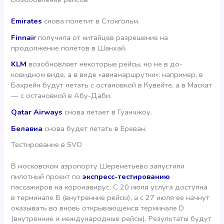
Emirates
снова полетит в Стокгольм.
Finnair
получила от китайцев разрешение на
продолжение полётов в Шанхай.
KLM
возобновляет некоторые рейсы, но не в до-
ковидном виде, а в виде «авиамаршрутки»: например, в
Бахрейн будут летать с остановкой в Кувейте, а в Маскат
— с остановкой в Абу-Даби.
Qatar Airways
снова летает в Гуанчжоу.
Белавиа
снова будет летать в Ереван.
Тестирование в SVO
В московском аэропорту Шереметьево запустили
пилотный проект по
экспресс-тестированию
пассажиров на коронавирус. С 20 июля услуга доступна
в терминале B (внутренние рейсы), а с 27 июля ее начнут
оказывать во вновь открывающемся терминале D
(внутренние и международные рейсы). Результаты будут