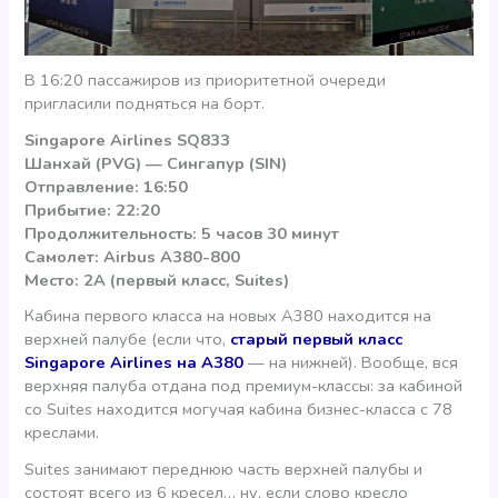
В 16:20 пассажиров из приоритетной очереди
пригласили подняться на борт.
Singapore Airlines SQ833
Шанхай (PVG)
— Сингапур (SIN)
Отправление: 16:50
Прибытие: 22:20
Продолжительность: 5 часов 30 минут
Самолет: Airbus A380-800
Место: 2A (первый класс, Suites)
Кабина первого класса на новых А380 находится на
верхней палубе (если что,
старый первый класс
Singapore Airlines на А380
— на нижней). Вообще, вся
верхняя палуба отдана под премиум-классы: за кабиной
со Suites находится могучая кабина бизнес-класса с 78
креслами.
Suites занимают переднюю часть верхней палубы и
состоят всего из 6 кресел… ну, если слово кресло