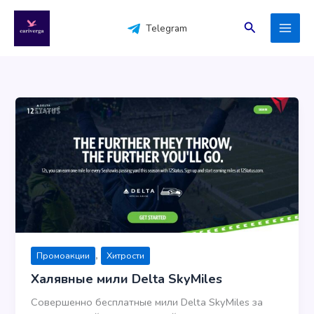
Перейти
к
Поиск
Telegram
содержимому
,
Промоакции
Хитрости
Халявные мили Delta SkyMiles
Совершенно бесплатные мили Delta SkyMiles за