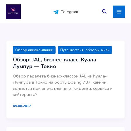
Перейти
к
Поиск
Telegram
содержимому
,
Обзор авиакомпании
Путешествия, обзоры, мили
Обзор: JAL, бизнес-класс, Куала-
Лумпур — Токио
Обзор перелета бизнес-классом JAL из Куала-
Лумпура в Токио на борту Boeing 787: какими
являются мои впечатления от сиденья, сервиса и
кейтеринга?
09.08.2017