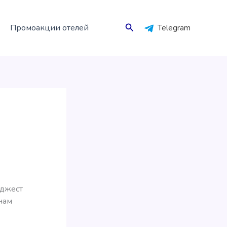
Поиск
Промоакции отелей
Telegram
йджест
нам