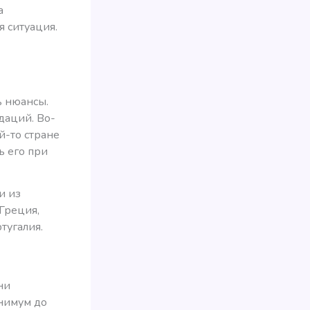
а
я ситуация.
ь нюансы.
даций. Во-
й-то стране
ь его при
и из
 Греция,
тугалия.
ни
инимум до