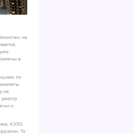
екистан, на
вается,
 уже
ормлены в
кциям, по
самолеты
у не
 реестр
атии и
мер, А350:
русели». То