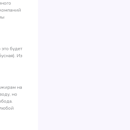
много
 компаний
мы
 это будет
усная). Из
сажирам на
воду, но
обода.
 любой