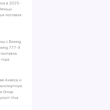
nsa в 2025-
. Немцы
ья поставка
ны с Boeing
oeing 777-9
о поставка
года.
я Avianca и
ранспортную
a Group.
укост Viva