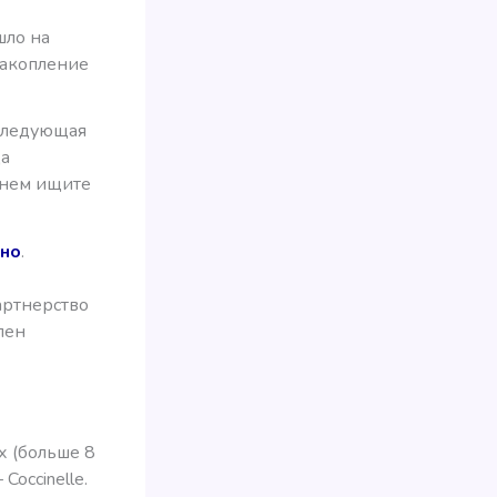
шло на
 накопление
 следующая
ца
менем ищите
ано
.
артнерство
лен
х (больше 8
Coccinelle.