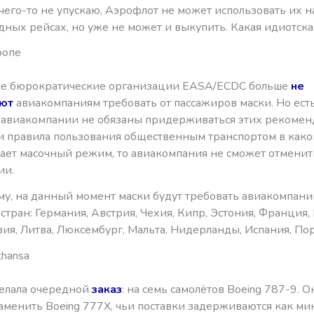
я чего-то не упускаю, Аэрофлот не может использовать их н
ных рейсах, но уже не может и выкупить. Какая идиотска
ропе
е бюрократические организации EASA/ECDC больше
не
ют
авиакомпаниям требовать от пассажиров маски. Но ест
 авиакомпании не обязаны придерживаться этих рекомен
ли правила пользования общественным транспортом в како
ает масочный режим, то авиакомпания не сможет отменит
ии.
му, на данный момент маски будут требовать авиакомпани
тран: Германия, Австрия, Чехия, Кипр, Эстония, Франция,
вия, Литва, Люксембург, Мальта, Нидерланды, Испания, Пор
thansa
делала очередной
заказ
: на семь самолётов Boeing 787-9. О
аменить Boeing 777X, чьи поставки задерживаются как м