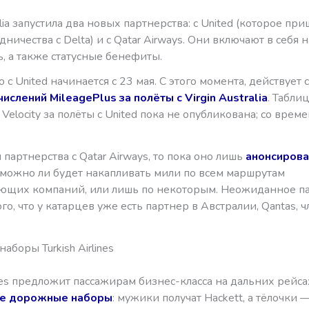
ralia запустила два новых партнерства: с United (которое при
дничества с Delta) и с Qatar Airways. Они включают в себя
ь, а также статусные бенефиты.
 с United начинается с 23 мая. С этого момента, действует
ислений MileagePlus за полёты с Virgin Australia
. Табли
Velocity за полёты с United пока не опубликована; со вре
я партнерства с Qatar Airways, то пока оно лишь
анонсиров
 можно ли будет накапливать мили по всем маршрутам
ующих компаний, или лишь по некоторым. Неожиданное п
ого, что у катарцев уже есть партнер в Австралии, Qantas, ч
боры Turkish Airlines
lines предложит пассажирам бизнес-класса на дальних рейса
е дорожные наборы
: мужики получат Hackett, а тёлочки — 