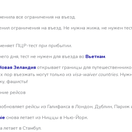
енила все ограничения на въезд.
нил ограничения на въезд. Не нужна жижа, не нужен тес
меняет ПЦР-тест при прибытии.
его дня, тест не нужен для въезда во
Вьетнам
.
Новая Зеландия
открывает границы для путешественнико
ех пор въезжать могут только из
visa-waiver countries
. Нуж
аку, фашисты!
ние рейсов
обновляет рейсы из Галифакса в Лондон, Дублин, Париж и
ie
снова летает из Ниццы в Нью-Йорк.
а летает в Стамбул.