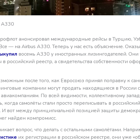
 А330
рофлот анонсировал международные рейсы в Турцию, Узб
се — на Airbus A330. Теперь у нас есть объяснение. Оказы
ыкупил
восемь А330 у иностранных лизингодателей. Они
 в российский реестр, а свидетельства собственности оф
озможным после того, как Евросоюз принял поправку к сан
зинговые компании могут продать находящиеся в России 
 авиакомпаниям. По всей видимости, коллективному запад
, когда самолёты стали просто переписывать в российский
». И вот между принципиальной позицией защиты демокр
ег найден компромисс.
икает вопрос, что делать с остальными самолётами. Напри
тистике
их регистрации в российском реестре, они уже «об