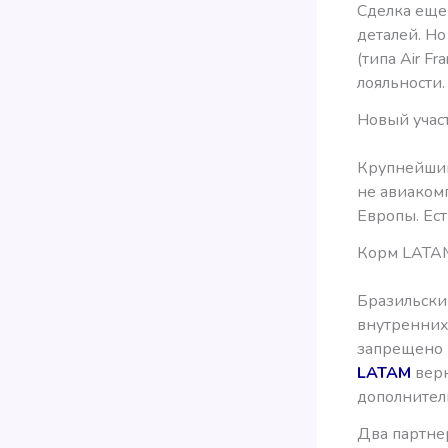
Сделка еще 
деталей. Но
(типа Air F
лояльности.
Новый участ
Крупнейший
не авиакомп
Европы. Есть
Корм LATA
Бразильский
внутренних
запрещено 
LATAM
верн
дополнител
Два партнерс