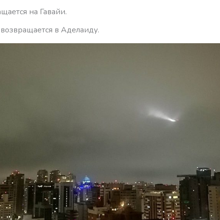
щается на Гавайи.
возвращается в Аделаиду.