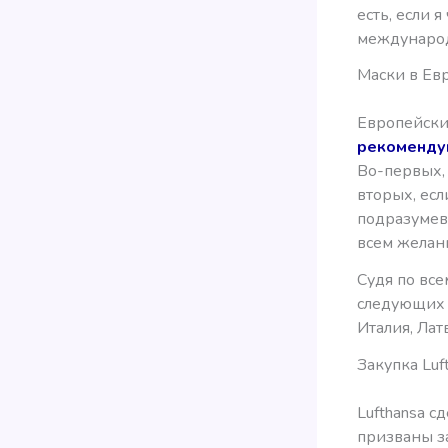
есть, если 
международ
Маски в Ев
Европейски
рекоменду
Во-первых,
вторых, ес
подразумев
всем желан
Судя по все
следующих с
Италия, Лат
Закупка Luf
Lufthansa с
призваны з