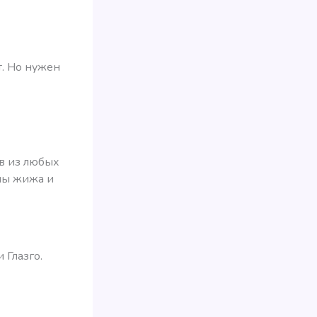
т. Но нужен
в из любых
ны жижа и
 Глазго.