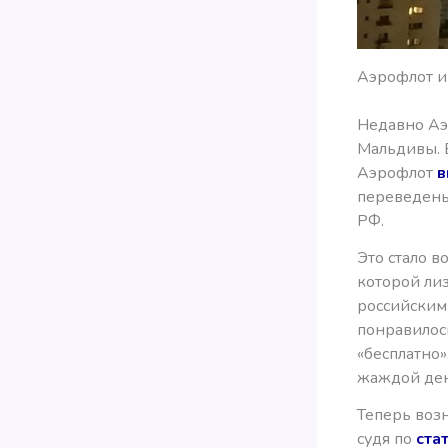
Аэрофлот и
Недавно Аэ
Мальдивы. В
Аэрофлот
в
переведены
РФ.
Это стало в
которой ли
российским
понравилось
«бесплатно
жаждой ден
Теперь возн
судя по
ста