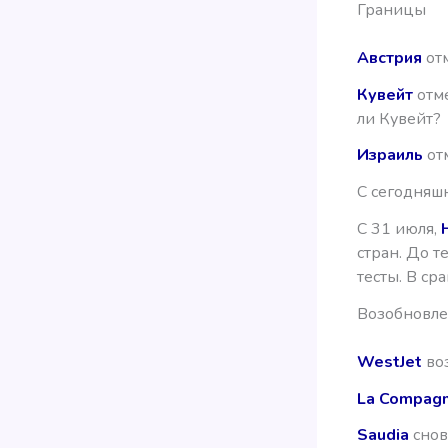
Границы
Австрия
отм
Кувейт
отме
ли Кувейт?
Израиль
от
С сегодняшн
C 31 июля,
стран. До т
тесты. В ср
Возобновле
WestJet
воз
La Compagn
Saudia
снов