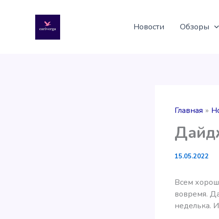
Перейти
к
Новости
Обзоры
содержимому
Главная
Н
Дайдж
15.05.2022
Всем хорош
вовремя. Д
неделька. И