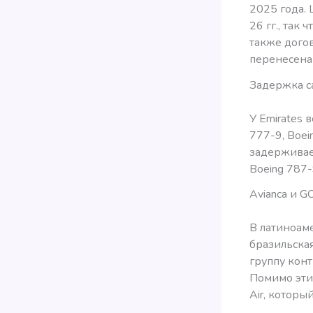
2025 года. 
26 гг., так
также догов
перенесена 
Задержка с
У Emirates 
777-9, Boei
задерживае
Boeing 787-
Avianca и G
В латиноам
бразильска
группу конт
Помимо этих
Air, которы