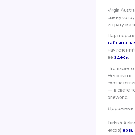
Virgin Aust
смену сотру
и трату мил
Партнерство
таблица нач
начислений 
ее
здесь
.
Что касаетс
Непонятно,
соответств
— в свете т
oneworld.
Дорожные на
Turkish Air
часов)
новы