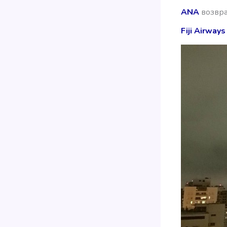
ANA
возвра
Fiji Airways