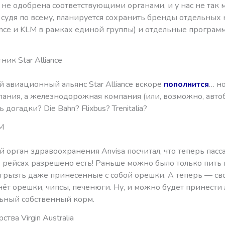
не одобрена соответствующими органами, и у нас не так 
 судя по всему, планируется сохранить бренды отдельных
rance и KLM в рамках единой группы) и отдельные програм
ник Star Alliance
 авиационный альянс Star Alliance вскоре
пополнится
… но
ания, а железнодорожная компания (или, возможно, автоб
 догадки? Die Bahn? Flixbus? Trenitalia?
M
 орган здравоохранения Anvisa посчитал, что теперь пас
 рейсах разрешено есть! Раньше можно было только пить 
грызть даже принесенные с собой орешки. А теперь — св
ёт орешки, чипсы, печенюги. Ну, и можно будет принести
ьный собственный корм.
тва Virgin Australia