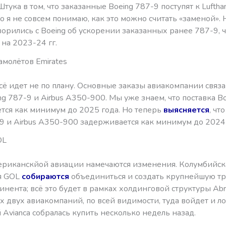
Штука в том, что заказанные Boeing 787-9 поступят к Luftha
 что я не совсем понимаю, как это можно считать «заменой»
орились с Boeing об ускорении заказанных ранее 787-9, ч
на 2023-24 гг.
амолётов Emirates
всё идет не по плану. Основные заказы авиакомпании связа
ng 787-9 и Airbus A350-900. Мы уже знаем, что поставка B
тся как минимум до 2025 года. Но теперь
выясняется
, чт
9 и Airbus A350-900 задерживается как минимум до 2024 
OL
ериканскйой авиации намечаются изменения. Колумбийска
я GOL
собираются
объединиться и создать крупнейшую т
инента; всё это будет в рамках холдинговой структуры Abr
 двух авиакомпаний, по всей видимости, туда войдет и ло
й Avianca собралась купить несколько недель назад.