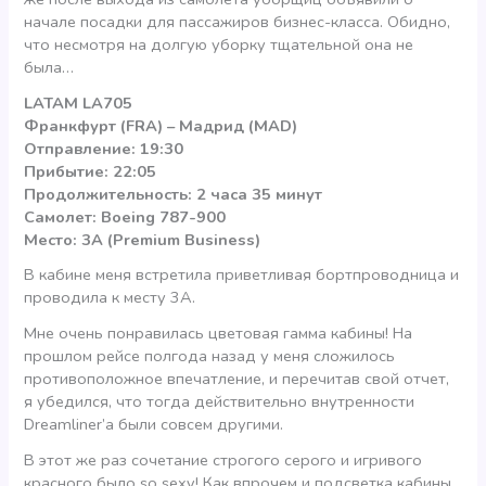
начале посадки для пассажиров бизнес-класса. Обидно,
что несмотря на долгую уборку тщательной она не
была…
LATAM LA705
Франкфурт (FRA) – Мадрид (MAD)
Отправление: 19:30
Прибытие: 22:05
Продолжительность: 2 часа 35 минут
Самолет: Boeing 787-900
Место: 3A (Premium Business)
В кабине меня встретила приветливая бортпроводница и
проводила к месту 3А.
Мне очень понравилась цветовая гамма кабины! На
прошлом рейсе полгода назад у меня сложилось
противоположное впечатление, и перечитав свой отчет,
я убедился, что тогда действительно внутренности
Dreamliner’а были совсем другими.
В этот же раз сочетание строгого серого и игривого
красного было so sexy! Как впрочем и подсветка кабины,