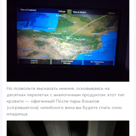
Но позвольте высказать мнение, основываясь на
десятках перелетах с аналогичным продуктом: этот тип
кровати — офигенный! После пары бокалов
(согревшегося) чилийского вина вы будете спать сном
младенца.