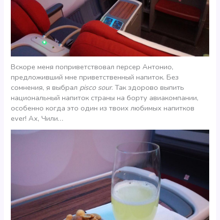
Вскоре меня поприветствовал персер Антонио,
предложивший мне приветственный напиток. Без
сомнения, я выбрал
pisco sour
. Так здорово выпить
национальный напиток страны на борту авиакомпании,
особенно когда это один из твоих любимых напитков
ever! Ах, Чили…