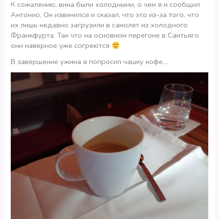
К сожалению, вина были холодными, о чем я и сообщил
Антонио. Он извинился и сказал, что это из-за того, что
их лишь недавно загрузили в самолет из холодного
Франкфурта. Так что на основном перегоне в Сантьяго
они наверное уже согреются
В завершение ужина я попросил чашку кофе…