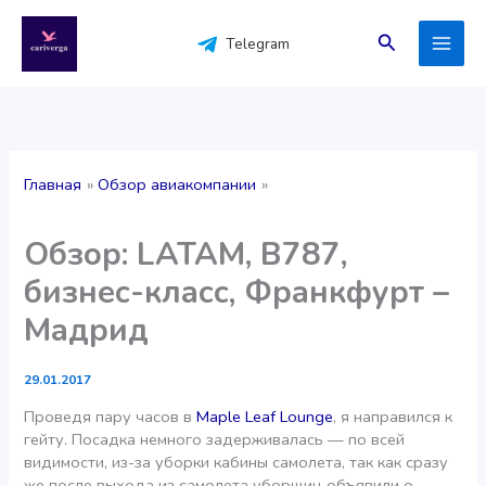
Перейти
к
Поиск
Telegram
содержимому
Главная
Обзор авиакомпании
Обзор: LATAM, B787,
бизнес-класс, Франкфурт –
Мадрид
29.01.2017
Проведя пару часов в
Maple Leaf Lounge
, я направился к
гейту. Посадка немного задерживалась — по всей
видимости, из-за уборки кабины самолета, так как сразу
же после выхода из самолета уборщиц объявили о