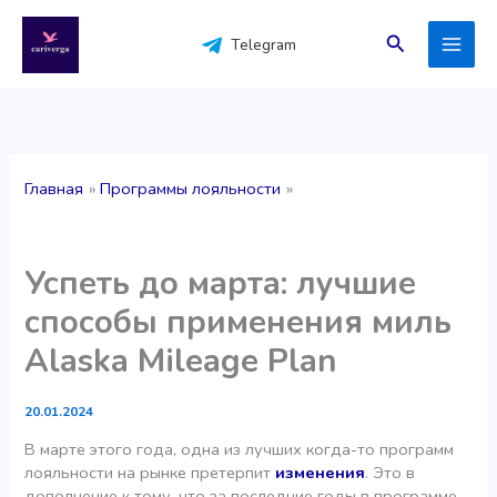
Перейти
к
Поиск
Telegram
содержимому
Главная
Программы лояльности
Успеть до марта: лучшие
способы применения миль
Alaska Mileage Plan
20.01.2024
В марте этого года, одна из лучших когда-то программ
лояльности на рынке претерпит
изменения
. Это в
дополнение к тому, что за последние годы в программе