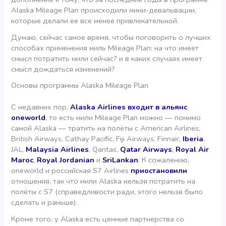
Alaska Mileage Plan происходили мини-девальвации,
которые делали ее все менее привлекательной.
Думаю, сейчас самое время, чтобы поговорить о лучших
способах применения миль Mileage Plan: на что имеет
смысл потратить мили сейчас? и в каких случаях имеет
смысл дождаться изменений?
Основы программы Alaska Mileage Plan
С недавних пор,
Alaska Airlines входит в альянс
oneworld
, то есть мили Mileage Plan можно — помимо
самой Alaska — тратить на полёты с American Airlines,
British Airways, Cathay Pacific, Fiji Airways, Finnair,
Iberia
,
JAL,
Malaysia Airlines
, Qantas,
Qatar Airways
,
Royal Air
Maroc
,
Royal Jordanian
и
SriLankan
. К сожалению,
oneworld и российская S7 Airlines
приостановили
отношения, так что мили Alaska нельзя потратить на
полёты с S7 (справедливости ради, этого нельзя было
сделать и раньше).
Кроме того, у Alaska есть ценные партнерства со