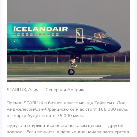
STARLUX, Азия — Северная Америка
Премии STARLUX в бизнес-классе между Тайпеем и Лос-
Анджелесом/Сан-Франциско сейчас стоят 165 000 миль,
а с марта будут стоить 75 000 миль.
Будут ли открываться места по таким ценам — другой
вопрос… Если помните, в первые дни начала партнерства