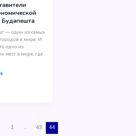
тавители
ономической
 Будапешта
т — один из самых
городов в мире. И
Это одно из
х мест в мире, где
16
1
…
43
44