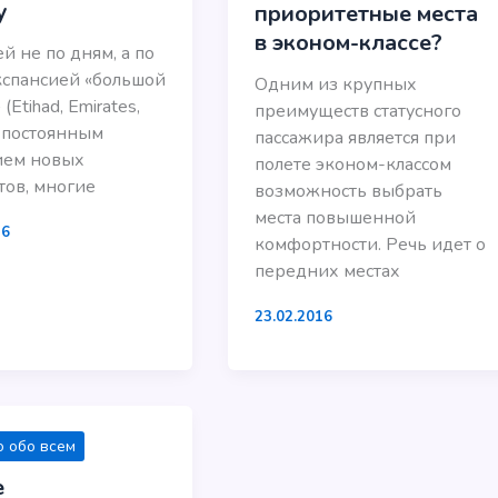
у
приоритетные места
в эконом-классе?
й не по дням, а по
кспансией «большой
Одним из крупных
(Etihad, Emirates,
преимуществ статусного
и постоянным
пассажира является при
ием новых
полете эконом-классом
ов, многие
возможность выбрать
места повышенной
16
комфортности. Речь идет о
передних местах
23.02.2016
 обо всем
е