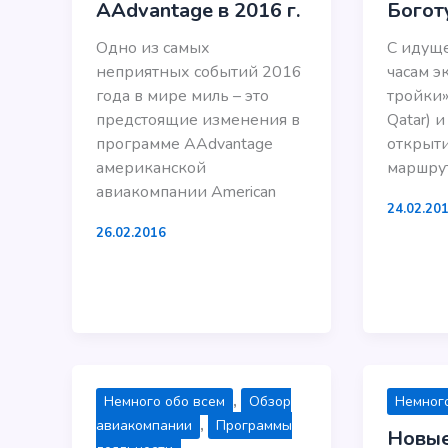
AAdvantage в 2016 г.
Богот
Одно из самых
C идуще
неприятных событий 2016
часам э
года в мире миль – это
тройки» 
предстоящие изменения в
Qatar) 
программе AAdvantage
открыт
американской
маршрут
авиакомпании American
24.02.20
26.02.2016
,
Немного обо всем
Обзор
Немного
,
авиакомпании
Программы
Новы