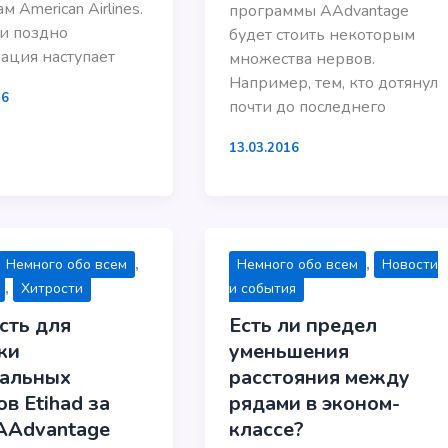
м American Airlines.
программы AAdvantage
и поздно
будет стоить некоторым
ация наступает
множества нервов.
Например, тем, кто дотянул
16
почти до последнего
13.03.2016
,
,
Немного обо всем
Немного обо всем
Новости
,
Хитрости
и события
сть для
Есть ли предел
ки
уменьшения
альных
расстояния между
в Etihad за
рядами в эконом-
AAdvantage
классе?