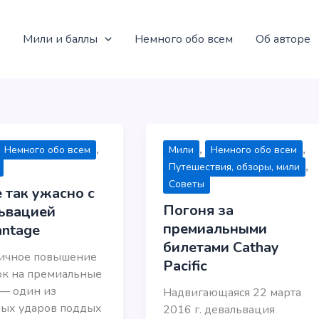
Мили и баллы
Немного обо всем
Об авторе
,
,
,
Немного обо всем
Мили
Немного обо всем
,
Путешествия, обзоры, мили
Советы
 так ужасно с
Погоня за
ьвацией
премиальными
ntage
билетами Cathay
ичное повышение
Pacific
ок на премиальные
— один из
Надвигающаяся 22 марта
ных ударов поддых
2016 г. девальвация