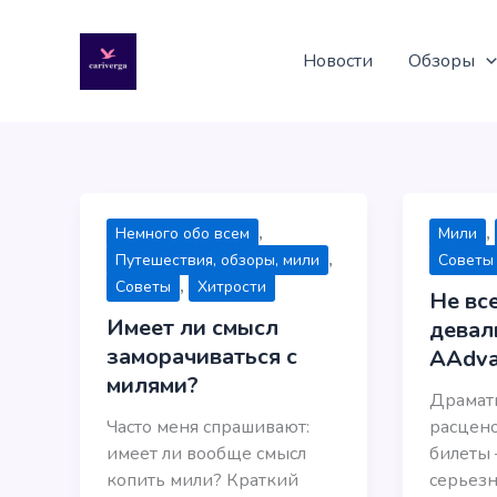
Перейти
к
Новости
Обзоры
содержимому
,
,
Немного обо всем
Мили
,
Путешествия, обзоры, мили
Советы
,
Советы
Хитрости
Не все
Имеет ли смысл
девал
заморачиваться с
AAdva
милями?
Драмат
Часто меня спрашивают:
расцен
имеет ли вообще смысл
билеты 
копить мили? Краткий
серьез