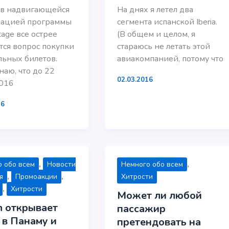
 в надвигающейся
На днях я летел два
вацией программы
сегмента испанской Iberia.
age все острее
(В общем и целом, я
тся вопрос покупки
стараюсь не летать этой
ьных билетов.
авиакомпанией, потому что
аю, что до 22
02.03.2016
2016
16
,
,
 обо всем
Новости
Немного обо всем
,
,
я
Промоакции
Хитрости
,
Хитрости
Может ли любой
sh открывает
пассажир
 в Панаму и
претендовать на