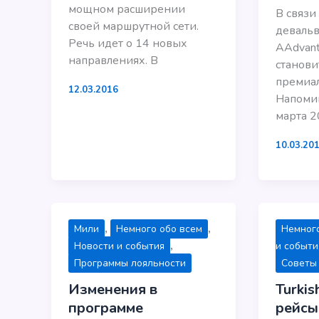
мощном расширении
В связи
своей маршрутной сети.
деваль
Речь идет о 14 новых
AAdvant
направлениях. В
станови
премиал
12.03.2016
Напомин
марта 
10.03.20
,
,
Мили
Немного обо всем
Немного
,
Новости и события
и событи
Программы лояльности
Советы
Изменения в
Turki
программе
рейсы