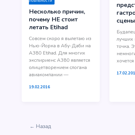
лояльности
предс
Несколько причин,
гастр
почему НЕ стоит
сцены
летать Etihad
Будапеш
Совсем скоро я вылетаю из
лучших 
Нью-Йорка в Абу-Даби на
точка. 
А380 Etihad. Для многих
немноги
экспириенс А380 является
хочется
олицетворением слогана
17.02.20
авиакомпании —
19.02.2016
←
Назад