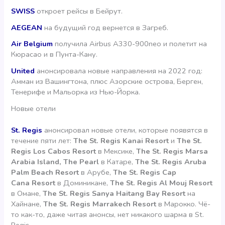
SWISS
откроет рейсы в Бейрут.
AEGEAN
на будущий год вернется в Загреб.
Air Belgium
получила Airbus A330-900neo и полетит на
Кюрасао и в Пунта-Кану.
United
анонсировала новые направления на 2022 год:
Амман из Вашингтона, плюс Азорские острова, Берген,
Тенерифе и Мальорка из Нью-Йорка.
Новые отели
St. Regis
анонсировал новые отели, которые появятся в
течение пяти лет:
The St. Regis Kanai Resort
и
The St.
Regis Los Cabos Resort
в Мексике,
The St. Regis Marsa
Arabia Island, The Pearl
в Катаре,
The St. Regis Aruba
Palm Beach Resort
в Арубе,
The St. Regis Cap
Cana
Resort
в Доминикане,
The St. Regis Al Mouj Resort
в Омане,
The St. Regis Sanya Haitang Bay Resort
на
Хайнане,
The St. Regis Marrakech Resort
в Марокко. Чё-
то как-то, даже читая анонсы, нет никакого шарма в St.
Regis.