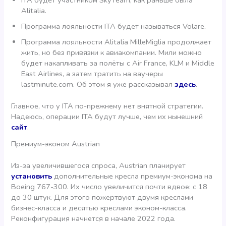
ITA будет участником SkyTeam, как раньше была
Alitalia.
Программа лояльности ITA будет называться Volare.
Программа лояльности Alitalia MilleMiglia продолжает
жить, но без привязки к авиакомпании. Мили можно
будет накапливать за полёты с Air France, KLM и Middle
East Airlines, а затем тратить на ваучеры
lastminute.com. Об этом я уже рассказывал
здесь
.
Главное, что у ITA по-прежнему нет внятной стратегии.
Надеюсь, операции ITA будут
лучше, чем их нынешний
сайт
.
Премиум-эконом Austrian
Из-за увеличившегося спроса, Austrian планирует
установить
дополнительные кресла премиум-эконома на
Boeing 767-300. Их число увеличится почти вдвое: с 18
до 30 штук. Для этого пожертвуют двумя креслами
бизнес-класса и десятью креслами эконом-класса.
Реконфигурация начнется в начале 2022 года.