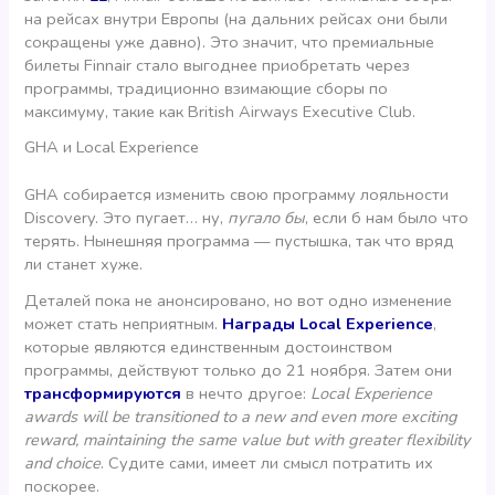
на рейсах внутри Европы (на дальних рейсах они были
сокращены уже давно). Это значит, что премиальные
билеты Finnair стало выгоднее приобретать через
программы, традиционно взимающие сборы по
максимуму, такие как British Airways Executive Club.
GHA и Local Experience
GHA собирается изменить свою программу лояльности
Discovery. Это пугает… ну,
пугало бы
, если б нам было что
терять. Нынешняя программа — пустышка, так что вряд
ли станет хуже.
Деталей пока не анонсировано, но вот одно изменение
может стать неприятным.
Награды Local Experience
,
которые являются единственным достоинством
программы, действуют только до 21 ноября. Затем они
трансформируются
в нечто другое:
Local Experience
awards will be transitioned to a new and even more exciting
reward, maintaining the same value but with greater flexibility
and choice
. Судите сами, имеет ли смысл потратить их
поскорее.