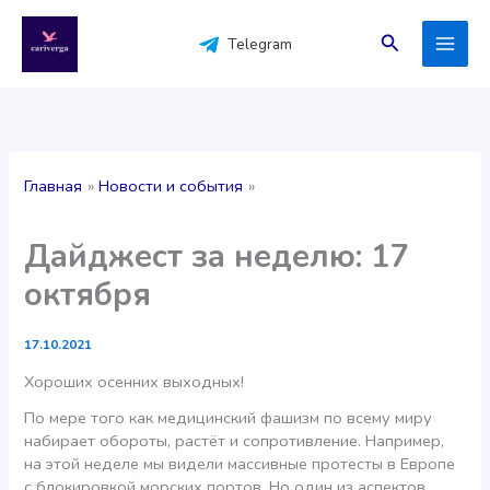
Перейти
к
Поиск
Telegram
содержимому
Главная
Новости и события
Дайджест за неделю: 17
октября
17.10.2021
Хороших осенних выходных!
По мере того как медицинский фашизм по всему миру
набирает обороты, растёт и сопротивление. Например,
на этой неделе мы видели массивные протесты в Европе
с блокировкой морских портов. Но один из аспектов