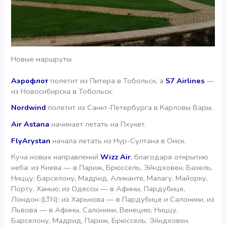
Новые маршруты
Аэрофлот
полетит из Питера в Тобольск, а
S7 Airlines
—
из Новосибирска в Тобольск.
Nordwind
полетит из Санкт-Петербурга в Карловы Вары.
Air Astana
начинает летать на Пхукет.
FlyArystan
начала летать из Нур-Султана в Омск.
Куча новых направлений
Wizz Air
, благодаря открытию
неба: из Киева — в Париж, Брюссель, Эйндховен, Базель,
Ниццу, Барселону, Мадрид, Аликанте, Малагу, Майорку,
Порту, Ханью; из Одессы — в Афины, Пардубице,
Лондон (LTN); из Харькова — в Пардубице и Салоники, из
Львова — в Афины, Салоники, Венецию, Ниццу,
Барселону, Мадрид, Париж, Брюссель, Эйндховен.