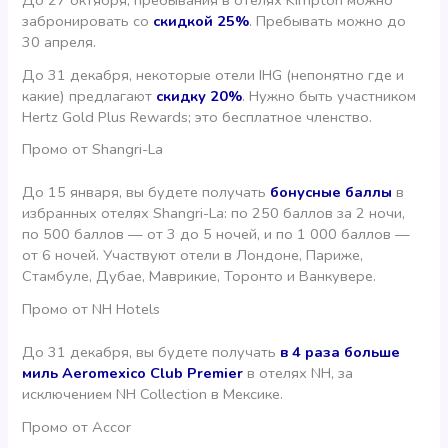
До 27 октября, пребывания в отелях Kimpton можно
забронировать со
скидкой 25%
. Пребывать можно до
30 апреля.
До 31 декабря, некоторые отели IHG (непонятно где и
какие) предлагают
скидку 20%
. Нужно быть участником
Hertz Gold Plus Rewards; это бесплатное членство.
Промо от Shangri-La
До 15 января, вы будете получать
бонусные баллы
в
избранных отелях Shangri-La: по 250 баллов за 2 ночи,
по 500 баллов — от 3 до 5 ночей, и по 1 000 баллов —
от 6 ночей. Участвуют отели в Лондоне, Париже,
Стамбуле, Дубае, Маврикие, Торонто и Ванкувере.
Промо от NH Hotels
До 31 декабря, вы будете получать
в 4 раза больше
миль Aeromexico Club Premier
в отелях NH, за
исключением NH Collection в Мексике.
Промо от Accor