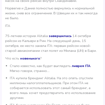
масок на своих рейсах внутри Скандинавии.
Норвегия и Дания полностью вернулись к нормальной
жизни, сняв все ограничения. В Швеции их и так никогда
не было.
ITA
75-летняя история Alitalia
завершилась
14 октября
рейсом из Кальяри в Рим. На следующий день, 15
октября, ее место заняла ITA: первым рейсом новой-
старой авиакомпании стал полет из Милана (LIN) в Бари.
Что есть
новенького
?
Стало известно, как будет выглядеть
ливрея ITA
.
Мягко говоря, странно…
ITA купила брендинг Alitalia. На это опять спустили
миллионы налогоплательщиков. При этом ITA не
собирается использовать этот самый брендинг, а
всего лишь хочет предотвратить его использование
другими.