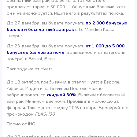
бесплатный завтрак. Более того, тот же отель
предлагает тариф с 50 000(!!!) бонусными баллами, хоть
он и не анонсируется. Ищите его в результатах поиска.
До 27 декабря, вы будете получать
по 2 000 бонусных
баллов и бесплатный завтрак
в Le Méridien Kuala
Lumpur.
До 23 декабря, вы будете получать
от 1 000 до 5 000
бонусных баллов за ночь
(в зависимости от категории
номера) в Bristol, Вена.
Распродажа от Hyatt
До 18 октября, пребывания в отелях Hyatt в Европе,
Африке, Индии и на Ближнем Востоке можно
забронировать со
скидкой 30%
. Включает бесплатный
завтрак. Минимум две ночи. Пребывать можно до 28
февраля. Также дают скидку 20% на корм. Бронируйте с
промокодом
FLASH30
.
Промо от IHG